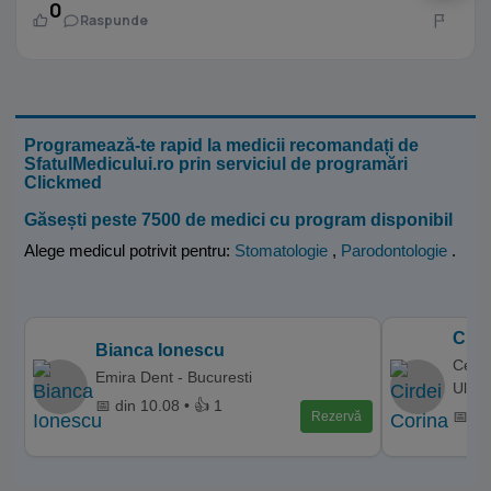
0
Raspunde
Programează-te rapid la medicii recomandați de
SfatulMedicului.ro prin serviciul de programări
Clickmed
Găsești peste 7500 de medici cu program disponibil
Alege medicul potrivit pentru:
Stomatologie
,
Parodontologie
.
Cird
Bianca Ionescu
Centr
Emira Dent - Bucuresti
Ulieru
📅 din 10.08 • 👍 1
📅 di
Rezervă