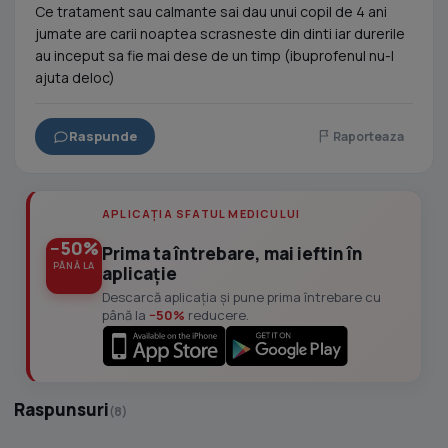
Ce tratament sau calmante sai dau unui copil de 4 ani
jumate are carii noaptea scrasneste din dinti iar durerile
au inceput sa fie mai dese de un timp (ibuprofenul nu-l
ajuta deloc)
Raspunde
Raporteaza
APLICAȚIA SFATUL MEDICULUI
−50%
Prima ta întrebare, mai ieftin în
PÂNĂ LA
aplicație
Descarcă aplicația și pune prima întrebare cu
până la
−50%
reducere.
Raspunsuri
(8)