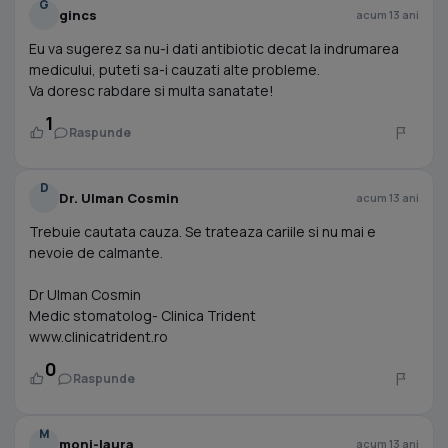
G
gincs
acum 13 ani
Eu va sugerez sa nu-i dati antibiotic decat la indrumarea
medicului, puteti sa-i cauzati alte probleme.
Va doresc rabdare si multa sanatate!
1
Raspunde
D
Dr. Ulman Cosmin
acum 13 ani
Trebuie cautata cauza. Se trateaza cariile si nu mai e
nevoie de calmante.
Dr Ulman Cosmin
Medic stomatolog- Clinica Trident
www.clinicatrident.ro
0
Raspunde
M
moni-laura
acum 13 ani