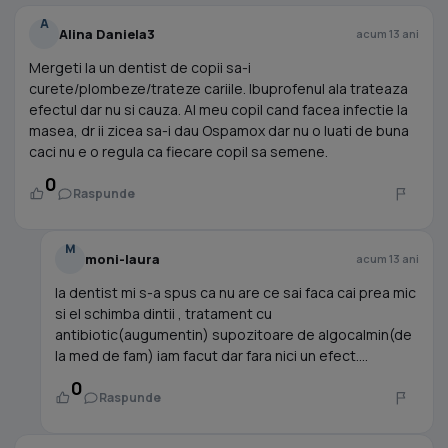
A
Alina Daniela3
acum 13 ani
Mergeti la un dentist de copii sa-i
curete/plombeze/trateze cariile. Ibuprofenul ala trateaza
efectul dar nu si cauza. Al meu copil cand facea infectie la
masea, dr ii zicea sa-i dau Ospamox dar nu o luati de buna
caci nu e o regula ca fiecare copil sa semene.
0
Raspunde
M
moni-laura
acum 13 ani
la dentist mi s-a spus ca nu are ce sai faca cai prea mic
si el schimba dintii , tratament cu
antibiotic(augumentin) supozitoare de algocalmin(de
la med de fam) iam facut dar fara nici un efect....
0
Raspunde