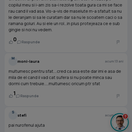
copilul meu si i-am zis sa-i rezolve toata gura ca mi se face
rau cand il vad asa. Vis-a-vis de maselute m-a sfatuit sa nu
le deranjam si sa le curatam dar sa nu le scoatem caci o sa
ramana goluri. Au si ele un rol...in plus protejeaza ce e sub
gingie si noi nu vedem.
0
Raspunde
M
moni-laura
acum 13 ani
multumesc pentru sfat....cred ca asa este dar imi e asa de
mila de el cand il vad cat sufera si nu poate minca sau
dormi cum trebuie.....multumesc oricum ptr sfat
1
Raspunde
S
stefi
acum 13 ani
?
pai nurofenul ajuta