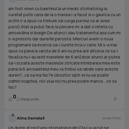
am fost vineri cu baietelul la un medic stomatolog,ia
curatat putin caria de la o masea i-a facut si o gaurica cu un
ac(mi s-a spus ca trebuie sai curga puroiul,ca ar avea
puroi).Atat ia putut face,la plecare mi-a dat o reteta cu
amoxicilina si ibalgin.De atunci i dau tratamentul asa cum mi
s-a prescris dar durerile persista. Miercuri avem o noua
programare sa incerce sa-i curete inca o carie. Mi s-a mai
spus ca pana la varsta de 6 ani nu prea are altceva ce sa-i
faca(ca nu i-au iesit maselele de 6 ani)doar atunci ar putea
sa-i scoata aceste maselute stricate.Intrebarea mea este
pana la 6 ani baietelul meu va trebui sa rabde oare aceste
dureri?...ce sa ma fac?e obositor siptr el nu se poate
odihni noaptea, nici ziua nici nu prea poate manca....ce sa
fac?
0
Raspunde
A
Alina Daniela3
acum 13 ani
Un domn dr prof univ stomatolog din Cta l-a vazut pe