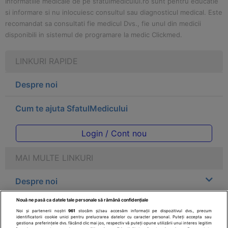
Informatiile medicale de pe sfatulmedicului.ro sunt pentru educatie
si informare si nu inlocuiesc consultul sau diagnosticul medical. Este
recomandat sa consultati fie medicul Dvs., fie unul din medicii
disponibili in sistemul de programare la medic Clickmed.
LINKURI RAPIDE
Despre noi
Cum te ajuta SfatulMedicului
Login / Cont nou
MAI MULTE LINKURI
Despre noi
Nouă ne pasă ca datele tale personale să rămână confidențiale
Legal
Noi și partenerii noștri
961
stocăm și/sau accesăm informații pe dispozitivul dvs., precum
identificatorii cookie unici pentru prelucrarea datelor cu caracter personal. Puteți accepta sau
gestiona preferințele dvs. făcând clic mai jos, respectiv vă puteți opune utilizării unui interes legitim