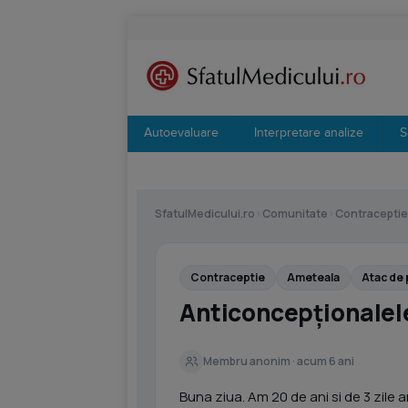
Autoevaluare
Interpretare analize
S
SfatulMedicului.ro
›
Comunitate
›
Contraceptie
Contraceptie
Ameteala
Atac de 
Anticoncepționalele
Membru anonim · acum 6 ani
Buna ziua. Am 20 de ani si de 3 zil