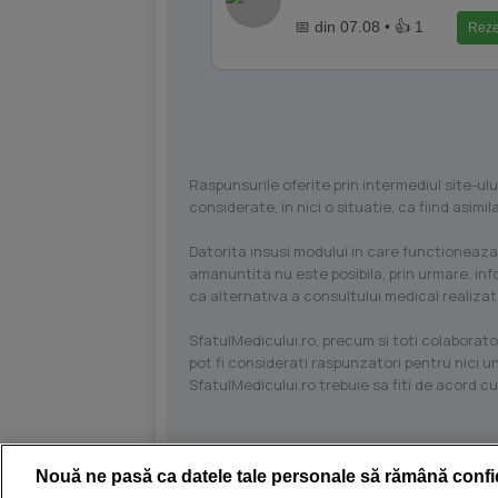
📅 din 07.08 • 👍 1
Reze
Raspunsurile oferite prin intermediul site-ulu
considerate, in nici o situatie, ca fiind asim
Datorita insusi modului in care functioneaza
amanuntita nu este posibila, prin urmare, in
ca alternativa a consultului medical realizat
SfatulMedicului.ro, precum si toti colaborator
pot fi considerati raspunzatori pentru nici un
SfatulMedicului.ro trebuie sa fiti de acord c
Nouă ne pasă ca datele tale personale să rămână confi