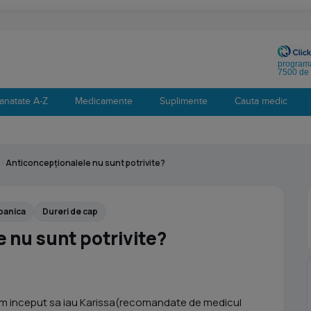
programa
7500 de 
anatate A-Z
Medicamente
Suplimente
Cauta medic
›
Anticoncepționalele nu sunt potrivite?
panica
Dureri de cap
 nu sunt potrivite?
e am inceput sa iau Karissa(recomandate de medicul