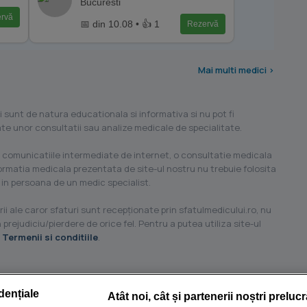
Bucuresti
rvă
📅 din 10.08 • 👍 1
Rezervă
Mai multi medici >
i sunt de natura educationala si informativa si nu pot fi
ilate unor consultatii sau analize medicale de specialitate.
 comunicatiile intermediate de internet, o consultatie medicala
formatia medicala prezentata de site-ul nostru nu trebuie folosita
 in persoana de un medic specialist.
ii ale caror sfaturi sunt recepţionate prin sfatulmedicului.ro, nu
 prejudiciu/pierdere de orice fel. Pentru a putea utiliza site-ul
u
Termenii si conditiile
.
dențiale
Atât noi, cât și partenerii noștri preluc