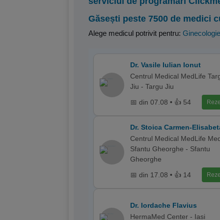
serviciul de programări Clickm
Găsești peste 7500 de medici c
Alege medicul potrivit pentru:
Ginecologi
Dr. Vasile Iulian Ionut
Centrul Medical MedLife Tar
Jiu - Targu Jiu
📅 din 07.08 • 👍 54
Reze
Dr. Stoica Carmen-Elisabet
Centrul Medical MedLife Med
Sfantu Gheorghe - Sfantu
Gheorghe
📅 din 17.08 • 👍 14
Reze
Dr. Iordache Flavius
HermaMed Center - Iasi