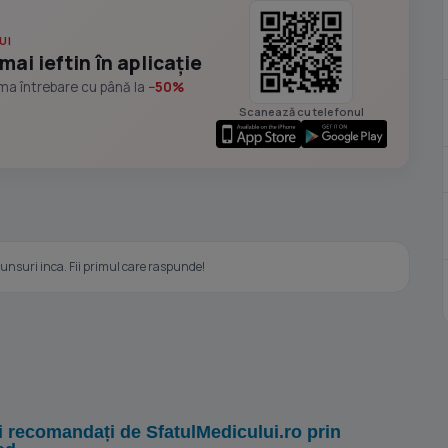
UI
mai ieftin în aplicație
ima întrebare cu până la
−50%
Scanează cu telefonul
nsuri inca. Fii primul care raspunde!
i recomandați de SfatulMedicului.ro prin