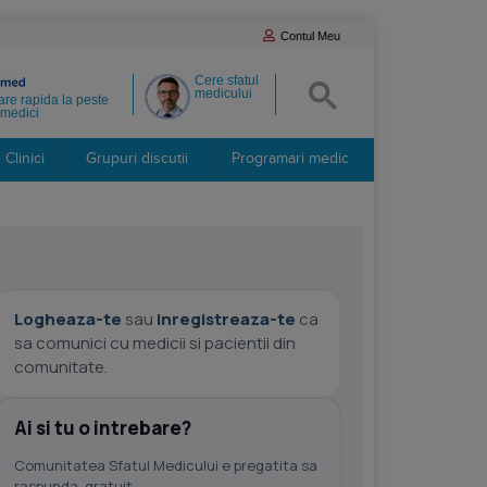
Contul Meu
Cere sfatul
medicului
re rapida la peste
medici
Clinici
Grupuri discutii
Programari medic
Logheaza-te
sau
inregistreaza-te
ca
sa comunici cu medicii si pacientii din
comunitate.
Ai si tu o intrebare?
Comunitatea Sfatul Medicului e pregatita sa
raspunda, gratuit.