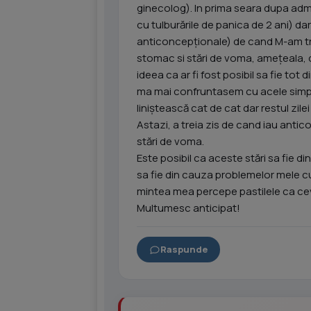
ginecolog). In prima seara dupa ad
cu tulburările de panica de 2 ani) d
anticoncepționale) de cand M-am trez
stomac si stări de voma, amețeala, d
ideea ca ar fi fost posibil sa fie to
ma mai confruntasem cu acele simp
liniștească cat de cat dar restul zile
Astazi, a treia zis de cand iau antico
stări de voma.
Este posibil ca aceste stări sa fie d
sa fie din cauza problemelor mele cu
mintea mea percepe pastilele ca ceva
Multumesc anticipat!
Raspunde