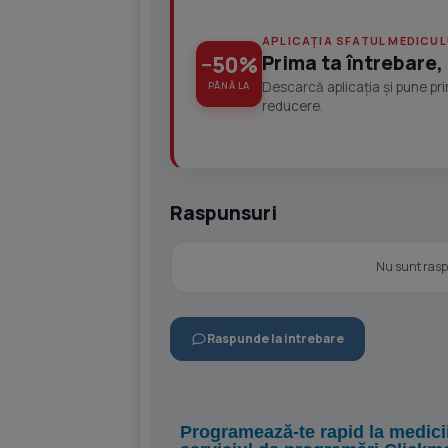
APLICAȚIA SFATUL MEDICUL
Prima ta întrebare, 
−50%
Descarcă aplicația și pune pr
PÂNĂ LA
reducere.
Raspunsuri
Nu sunt raspu
Raspunde la intrebare
Programează-te rapid la medici