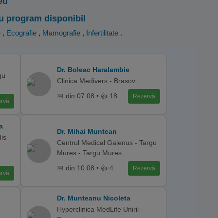
ed
u program disponibil
e
,
Ecografie
,
Mamografie
,
Infertilitate
.
Dr. Boleac Haralambie
gu
Clinica Medivers - Brasov
📅 din 07.08 • 👍 18
Rezervă
rvă
a
Dr. Mihai Muntean
is
Centrul Medical Galenus - Targu
Mures - Targu Mures
📅 din 10.08 • 👍 4
Rezervă
rvă
Dr. Munteanu Nicoleta
Hyperclinica MedLife Unirii -