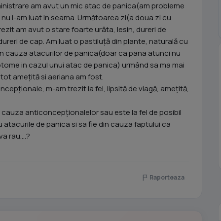
ministrare am avut un mic atac de panica(am probleme
ar nu l-am luat in seama. Următoarea zi(a doua zi cu
it am avut o stare foarte urâta, lesin, dureri de
ureri de cap. Am luat o pastiluță din plante, naturală cu
t din cauza atacurilor de panica(doar ca pana atunci nu
tome in cazul unui atac de panica) urmând sa ma mai
i tot amețită si aeriana am fost.
ncepționale, m-am trezit la fel, lipsită de vlagă, amețită,
in cauza anticoncepționalelor sau este la fel de posibil
 atacurile de panica si sa fie din cauza faptului ca
 rau....?
Raporteaza