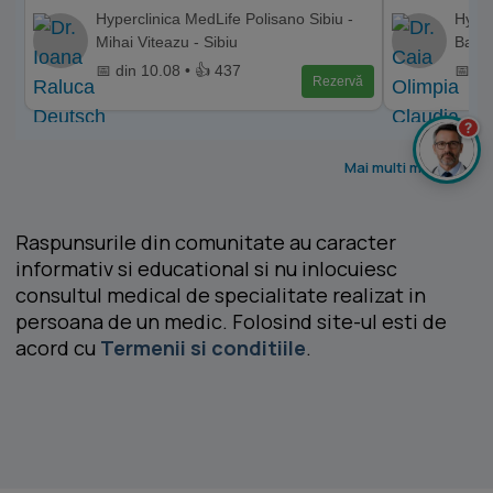
Hyperclinica MedLife Polisano Sibiu -
Hyper
Mihai Viteazu - Sibiu
Baca
📅 din 10.08 • 👍 437
📅 di
Rezervă
?
Mai multi medici >
Raspunsurile din comunitate au caracter
informativ si educational si nu inlocuiesc
consultul medical de specialitate realizat in
persoana de un medic. Folosind site-ul esti de
acord cu
Termenii si conditiile
.