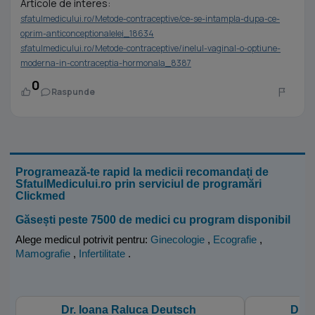
Articole de interes:
sfatulmedicului.ro/Metode-contraceptive/ce-se-intampla-dupa-ce-
oprim-anticonceptionalelei_18634
sfatulmedicului.ro/Metode-contraceptive/inelul-vaginal-o-optiune-
moderna-in-contraceptia-hormonala_8387
0
Raspunde
Programează-te rapid la medicii recomandați de
SfatulMedicului.ro prin serviciul de programări
Clickmed
Găsești peste 7500 de medici cu program disponibil
Alege medicul potrivit pentru:
Ginecologie
,
Ecografie
,
Mamografie
,
Infertilitate
.
Dr. Ioana Raluca Deutsch
Dr. 