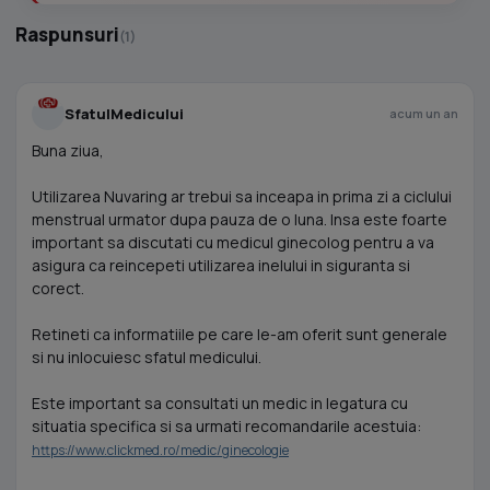
Raspunsuri
(1)
SfatulMedicului
acum un an
Buna ziua,
Utilizarea Nuvaring ar trebui sa inceapa in prima zi a ciclului
menstrual urmator dupa pauza de o luna. Insa este foarte
important sa discutati cu medicul ginecolog pentru a va
asigura ca reincepeti utilizarea inelului in siguranta si
corect.
Retineti ca informatiile pe care le-am oferit sunt generale
si nu inlocuiesc sfatul medicului.
Este important sa consultati un medic in legatura cu
situatia specifica si sa urmati recomandarile acestuia:
https://www.clickmed.ro/medic/ginecologie