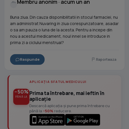
Membru anonim · acum un an
Buna ziua. Din cauza disponibilitatii in stocul farmaciei, nu
am administrat Nuvaring in ziua corespunzatoare, asadar
o sa am pauza o luna de la acesta. Pentru a incepe din
nou a acestui medicament, noul innel se introduce in
prima zi a ciclului menstrual?
Raspunde
Raporteaza
APLICAȚIA SFATUL MEDICULUI
−50%
Prima ta întrebare, mai ieftin în
PÂNĂ LA
aplicație
Descarcă aplicația și pune prima întrebare cu
până la
−50%
reducere.