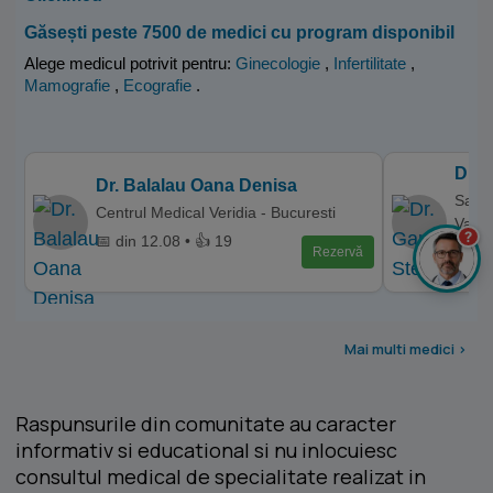
Găsești peste 7500 de medici cu program disponibil
Alege medicul potrivit pentru:
Ginecologie
,
Infertilitate
,
Mamografie
,
Ecografie
.
Dr. 
Dr. Balalau Oana Denisa
Sanme
Centrul Medical Veridia - Bucuresti
Valc
?
📅 din 12.08 • 👍 19
📅 di
Rezervă
Mai multi medici >
Raspunsurile din comunitate au caracter
informativ si educational si nu inlocuiesc
consultul medical de specialitate realizat in