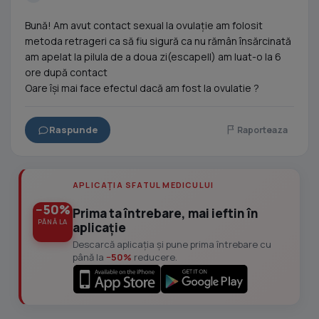
Bună! Am avut contact sexual la ovulație am folosit
metoda retrageri ca să fiu sigură ca nu rămân însărcinată
am apelat la pilula de a doua zi(escapell) am luat-o la 6
ore după contact
Oare își mai face efectul dacă am fost la ovulatie ?
Raspunde
Raporteaza
APLICAȚIA SFATUL MEDICULUI
−50%
Prima ta întrebare, mai ieftin în
PÂNĂ LA
aplicație
Descarcă aplicația și pune prima întrebare cu
până la
−50%
reducere.