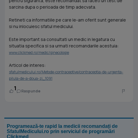
pentru siguranta, este recomandat sa faceti un test de
sarcina dupa o perioada de timp adecvata.
Retineti ca informatiile pe care le-am oferit sunt generale
si nu inlocuiesc sfatul medicului.
Este important sa consultati un medic in legatura cu
situatia specifica si sa urmati recomandarile acestuia:
www.clickmed.ro/medic/ginecologie
Articol de interes:
sfatulmedicului.ro/Metode-contraceptive/contraceptia-de-urgenta-
pilula-de-a-doua-zi_1091
1
Raspunde
Programează-te rapid la medicii recomandați de
SfatulMedicului.ro prin serviciul de programări
Clickmed