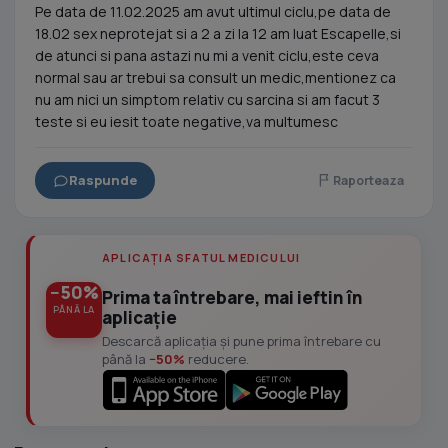
Pe data de 11.02.2025 am avut ultimul ciclu,pe data de
18.02 sex neprotejat si a 2 a zi la 12 am luat Escapelle,si
de atunci si pana astazi nu mi a venit ciclu,este ceva
normal sau ar trebui sa consult un medic,mentionez ca
nu am nici un simptom relativ cu sarcina si am facut 3
teste si eu iesit toate negative,va multumesc
Raspunde
Raporteaza
APLICAȚIA SFATUL MEDICULUI
−50%
Prima ta întrebare, mai ieftin în
PÂNĂ LA
aplicație
Descarcă aplicația și pune prima întrebare cu
până la
−50%
reducere.