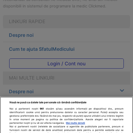
disponibili in sistemul de programare la medic Clickmed.
LINKURI RAPIDE
Despre noi
Cum te ajuta SfatulMedicului
Login / Cont nou
MAI MULTE LINKURI
Despre noi
Nouă ne pasă ca datele tale personale să rămână confidențiale
Legal
Noi și partenerii noștri
961
stocăm și/sau accesăm informații pe dispozitivul dvs., precum
identificatorii cookie unici pentru prelucrarea datelor cu caracter personal. Puteți accepta sau
gestiona preferințele dvs. făcând clic mai jos, respectiv vă puteți opune utilizării unui interes legitim
Drepturile consumatorului
în orice moment pe pagina cu politica de confidențialitate. Aceste alegeri vor fi raportate
partenerilor noștri și nu vă vor afecta navigarea.
Mai multe detalii
Noi si partenerii nostri (retelele de socializare si agentiile de publicitate partenere, precum si
furnizorii nostri de servicii de date analitice) prelucram date pentru a permite website-ului sa