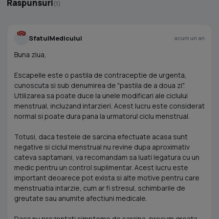
Raspunsuri
(1)
SfatulMedicului
acum un an
Buna ziua,
Escapelle este o pastila de contraceptie de urgenta,
cunoscuta si sub denumirea de "pastila de a doua zi".
Utilizarea sa poate duce la unele modificari ale ciclului
menstrual, incluzand intarzieri. Acest lucru este considerat
normal si poate dura pana la urmatorul ciclu menstrual.
Totusi, daca testele de sarcina efectuate acasa sunt
negative si ciclul menstrual nu revine dupa aproximativ
cateva saptamani, va recomandam sa luati legatura cu un
medic pentru un control suplimentar. Acest lucru este
important deoarece pot exista si alte motive pentru care
menstruatia intarzie, cum ar fi stresul, schimbarile de
greutate sau anumite afectiuni medicale.
Daca nu prezentati simptome de sarcina, precum greata,