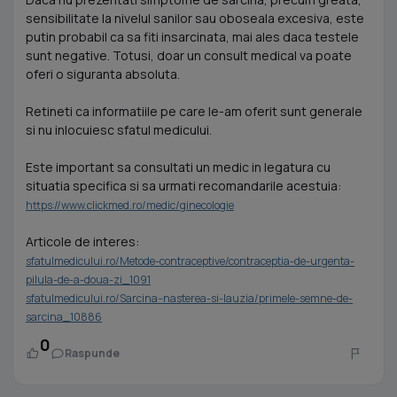
sensibilitate la nivelul sanilor sau oboseala excesiva, este
putin probabil ca sa fiti insarcinata, mai ales daca testele
sunt negative. Totusi, doar un consult medical va poate
oferi o siguranta absoluta.
Retineti ca informatiile pe care le-am oferit sunt generale
si nu inlocuiesc sfatul medicului.
Este important sa consultati un medic in legatura cu
situatia specifica si sa urmati recomandarile acestuia:
https://www.clickmed.ro/medic/ginecologie
Articole de interes:
sfatulmedicului.ro/Metode-contraceptive/contraceptia-de-urgenta-
pilula-de-a-doua-zi_1091
sfatulmedicului.ro/Sarcina--nasterea-si-lauzia/primele-semne-de-
sarcina_10886
0
Raspunde