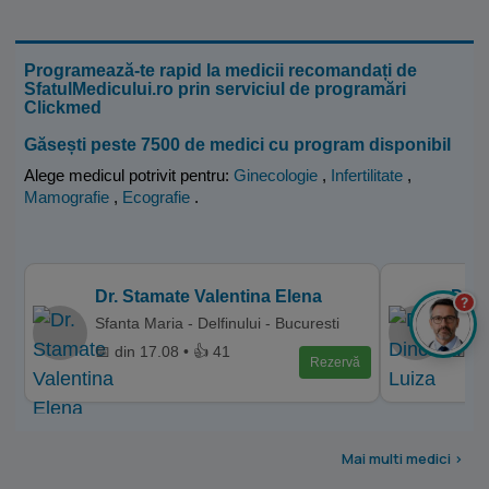
Programează-te rapid la medicii recomandați de
SfatulMedicului.ro prin serviciul de programări
Clickmed
Găsești peste 7500 de medici cu program disponibil
Alege medicul potrivit pentru:
Ginecologie
,
Infertilitate
,
Mamografie
,
Ecografie
.
Dr. Stamate Valentina Elena
Dr. 
?
Sfanta Maria - Delfinului - Bucuresti
Hyper
📅 din 17.08 • 👍 41
📅 di
Rezervă
Mai multi medici >