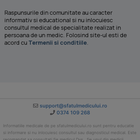
Raspunsurile din comunitate au caracter
informativ si educational si nu inlocuiesc
consultul medical de specialitate realizat in
persoana de un medic. Folosind site-ul esti de
acord cu
Termenii si conditiile
.
support@sfatulmedicului.ro
0374 109 268
Informatiile medicale de pe sfatulmedicului.ro sunt pentru educatie
si informare si nu inlocuiesc consultul sau diagnosticul medical. Este
recomandat sa consultati fie medicul Dvs., fie unul din medicii