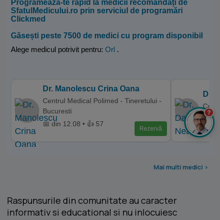
Programează-te rapid la medicii recomandați de
SfatulMedicului.ro prin serviciul de programări
Clickmed
Găsești peste 7500 de medici cu program disponibil
Alege medicul potrivit pentru:
Orl
.
Dr. Manolescu Crina Oana
Dr. 
Centrul Medical Polimed - Tineretului -
Centr
Bucuresti
?
📅 di
📅 din 12.08 • 👍 57
Rezervă
Mai multi medici >
Raspunsurile din comunitate au caracter
informativ si educational si nu inlocuiesc