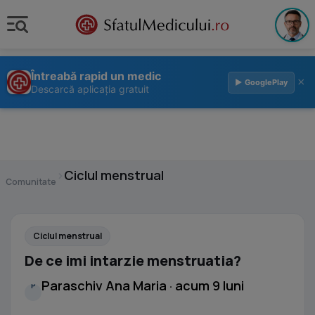
Întreabă rapid un medic
×
▶ GooglePlay
Descarcă aplicația gratuit
›
Ciclul menstrual
Comunitate
Ciclul menstrual
De ce imi intarzie menstruatia?
Paraschiv Ana Maria · acum 9 luni
P