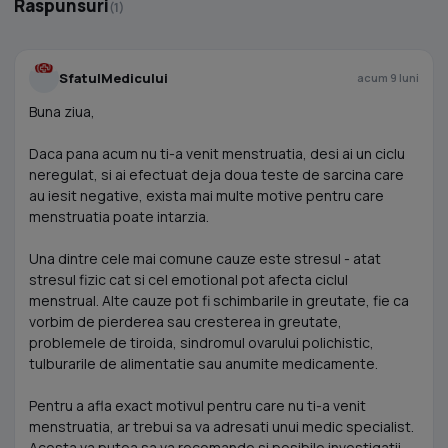
Raspunsuri
(1)
SfatulMedicului
acum 9 luni
Buna ziua,
Daca pana acum nu ti-a venit menstruatia, desi ai un ciclu
neregulat, si ai efectuat deja doua teste de sarcina care
au iesit negative, exista mai multe motive pentru care
menstruatia poate intarzia.
Una dintre cele mai comune cauze este stresul - atat
stresul fizic cat si cel emotional pot afecta ciclul
menstrual. Alte cauze pot fi schimbarile in greutate, fie ca
vorbim de pierderea sau cresterea in greutate,
problemele de tiroida, sindromul ovarului polichistic,
tulburarile de alimentatie sau anumite medicamente.
Pentru a afla exact motivul pentru care nu ti-a venit
menstruatia, ar trebui sa va adresati unui medic specialist.
Acesta va putea sa va recomande si posibile investigatii