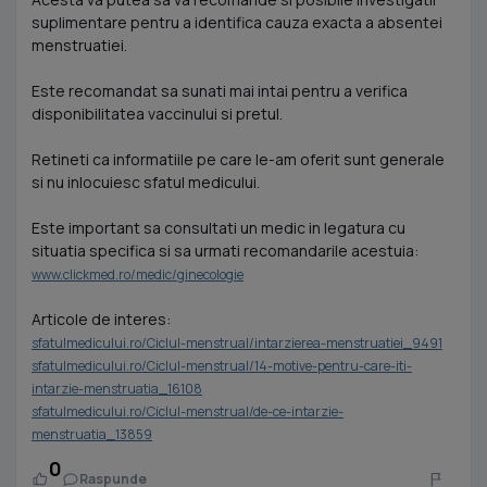
suplimentare pentru a identifica cauza exacta a absentei
menstruatiei.
Este recomandat sa sunati mai intai pentru a verifica
disponibilitatea vaccinului si pretul.
Retineti ca informatiile pe care le-am oferit sunt generale
si nu inlocuiesc sfatul medicului.
Este important sa consultati un medic in legatura cu
situatia specifica si sa urmati recomandarile acestuia:
www.clickmed.ro/medic/ginecologie
Articole de interes:
sfatulmedicului.ro/Ciclul-menstrual/intarzierea-menstruatiei_9491
sfatulmedicului.ro/Ciclul-menstrual/14-motive-pentru-care-iti-
intarzie-menstruatia_16108
sfatulmedicului.ro/Ciclul-menstrual/de-ce-intarzie-
menstruatia_13859
0
Raspunde