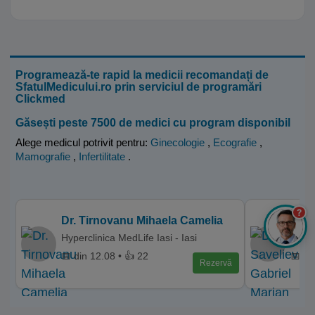
Programează-te rapid la medicii recomandați de
SfatulMedicului.ro prin serviciul de programări
Clickmed
Găsești peste 7500 de medici cu program disponibil
Alege medicul potrivit pentru:
Ginecologie
,
Ecografie
,
Mamografie
,
Infertilitate
.
?
Dr. Tirnovanu Mihaela Camelia
Dr. 
Hyperclinica MedLife Iasi - Iasi
Clini
📅 din 12.08 • 👍 22
📅 di
Rezervă