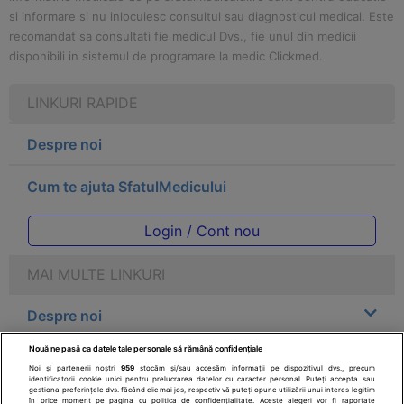
si informare si nu inlocuiesc consultul sau diagnosticul medical. Este
recomandat sa consultati fie medicul Dvs., fie unul din medicii
disponibili in sistemul de programare la medic Clickmed.
LINKURI RAPIDE
Despre noi
Cum te ajuta SfatulMedicului
Login / Cont nou
MAI MULTE LINKURI
Despre noi
Nouă ne pasă ca datele tale personale să rămână confidențiale
Legal
Noi și partenerii noștri
959
stocăm și/sau accesăm informații pe dispozitivul dvs., precum
identificatorii cookie unici pentru prelucrarea datelor cu caracter personal. Puteți accepta sau
gestiona preferințele dvs. făcând clic mai jos, respectiv vă puteți opune utilizării unui interes legitim
Drepturile consumatorului
în orice moment pe pagina cu politica de confidențialitate. Aceste alegeri vor fi raportate