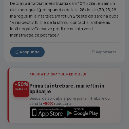
Deci,mi a intarziat menstruatia cam 10/15 zile ..eu am un
ciclu neregulat(pot spune) o data la 28 de zile,30,25,26
ma rog..si mi a intarziat,am fct un 2 teste de sarcina dupa
14 respectiv 15 zile de la ultimul contact si ambele au
iesit negativ.Ce cauze pot fi de nu mi a venit
menstruatia,ce pot face?
Raspunde
Raporteaza
APLICAȚIA SFATUL MEDICULUI
−50%
Prima ta întrebare, mai ieftin în
PÂNĂ LA
aplicație
Descarcă aplicația și pune prima întrebare cu
până la
−50%
reducere.