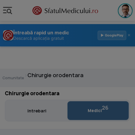
Întreabă rapid un medic
×
▶ GooglePlay
Descarcă aplicația gratuit
›
Chirurgie orodentara
Comunitate
Chirurgie orodentara
26
Medici
Intrebari