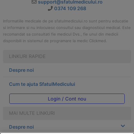
support@sfatulmedicului.ro
0374 109 268
Informatiile medicale de pe sfatulmedicului.ro sunt pentru educatie
si informare si nu inlocuiesc consultul sau diagnosticul medical. Este
recomandat sa consultati fie medicul Dvs., fie unul din medicii
disponibili in sistemul de programare la medic Clickmed.
LINKURI RAPIDE
Despre noi
Cum te ajuta SfatulMedicului
Login / Cont nou
MAI MULTE LINKURI
Despre noi