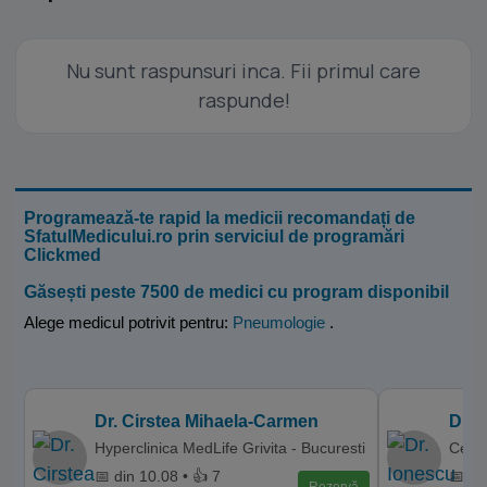
Nu sunt raspunsuri inca. Fii primul care
raspunde!
Programează-te rapid la medicii recomandați de
SfatulMedicului.ro prin serviciul de programări
Clickmed
Găsești peste 7500 de medici cu program disponibil
Alege medicul potrivit pentru:
Pneumologie
.
Dr. Cirstea Mihaela-Carmen
Dr. 
Hyperclinica MedLife Grivita - Bucuresti
Centr
📅 din 10.08 • 👍 7
📅 di
Rezervă