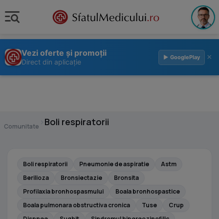
Vezi oferte și promoții
×
▶ GooglePlay
Direct din aplicație
›
Boli respiratorii
Comunitate
Boli respiratorii
Pneumonie de aspiratie
Astm
Berilioza
Bronsiectazie
Bronsita
Profilaxia bronhospasmului
Boala bronhospastice
Boala pulmonara obstructiva cronica
Tuse
Crup
Dispnee
Sughit
Sindromul hipereozinofilic