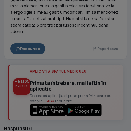
raza la plamani,nu mi-a gasit nimica.Am facut analize la
alergologie si mi-au gasit 6 modificari.Tim sa mentionez
ca am si Diabet zaharat tip 1 .Nu mai stiu ce sa fac,stau
seara cate 2-3 ore treaz si tusesc incontinuu pana
adorm.
Raspunde
Raporteaza
APLICAȚIA SFATUL MEDICULUI
−50%
Prima ta întrebare, mai ieftin în
PÂNĂ LA
aplicație
Descarcă aplicația și pune prima întrebare cu
până la
−50%
reducere.
Raspunsuri