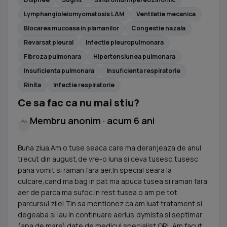
Lymphangioleiomyomatosis LAM
Ventilatie mecanica
Blocarea mucoasa in plamanilor
Congestie nazala
Revarsat pleural
Infectie pleuropulmonara
Fibroza pulmonara
Hipertensiunea pulmonara
Insuficienta pulmonara
Insuficienta respiratorie
Rinita
Infectie respiratorie
Ce sa fac ca nu mai stiu?
Membru anonim · acum 6 ani
Buna ziua.Am o tuse seaca care ma deranjeaza de anul
trecut din august,de vre-o luna si ceva tusesc,tusesc
pana vomit si raman fara aer.In special seara la
culcare,cand ma bag in pat ma apuca tusea si raman fara
aer de parca ma sufoc.In rest tusea o am pe tot
parcursul zilei.Tin sa mentionez ca am luat tratament si
degeaba si iau in continuare aerius,dymista si septimar
(apa de mare) date de medicul specialist ORL.Am facut