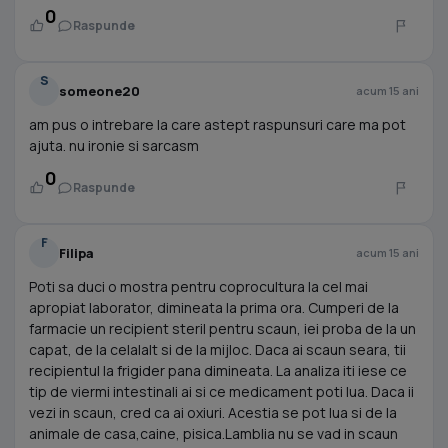
0
Raspunde
S
someone20
acum 15 ani
am pus o intrebare la care astept raspunsuri care ma pot
ajuta. nu ironie si sarcasm
0
Raspunde
F
Filipa
acum 15 ani
Poti sa duci o mostra pentru coprocultura la cel mai
apropiat laborator, dimineata la prima ora. Cumperi de la
farmacie un recipient steril pentru scaun, iei proba de la un
capat, de la celalalt si de la mijloc. Daca ai scaun seara, tii
recipientul la frigider pana dimineata. La analiza iti iese ce
tip de viermi intestinali ai si ce medicament poti lua. Daca ii
vezi in scaun, cred ca ai oxiuri. Acestia se pot lua si de la
animale de casa,caine, pisica.Lamblia nu se vad in scaun