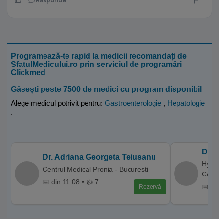
Raspunde
Programează-te rapid la medicii recomandați de
SfatulMedicului.ro prin serviciul de programări
Clickmed
Găsești peste 7500 de medici cu program disponibil
Alege medicul potrivit pentru:
Gastroenterologie
,
Hepatologie
.
Dr. 
Dr. Adriana Georgeta Teiusanu
Hyper
Centrul Medical Pronia - Bucuresti
Cons
📅 din 11.08 • 👍 7
📅 di
Rezervă