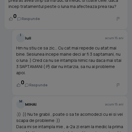
prea as avea timp sa ma duc la medic si toate cele. daca
incep tratamentul peste o luna ma afecteaza prea rau?
0
Raspunde
I
Iuli
acum 15 ani
Hm nu stiu ce sa zic... Cu cat mai repede cu atat mai
bine. Sesiunea incepe maine deci ar fi 3 saptamani, nu
o luna :) Cred ca nu se intampla nimic rau daca mai stai
3 SAPTAMANI (:P) dar nu intarzia, sa nu ai probleme
apoi.
0
Raspunde
M
MIHAI
acum 15 ani
:)) :)) Nu te grabii , poate o sa te acomodezi cu ei si vei
scapa de probleme :))
Daca mi se intampla mie , a-2a zi eram la medic la prima