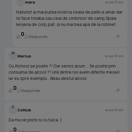
mara
acum 12 ani
Naturist ai mai putea incerca ceaiul de pelin,e amar dar
isi face treaba,sau ceai de cimbrisor de camp.Spala
lenjeria de corp,pat ,si nu mai bea apa de la robinet.
0
Raspunde
M
Marius
acum 10 ani
Cu Alchool se poate ?! Dar serios acum.... Se poate prin
consumul de alcool ?! Unii dintre noi avem diferite meseri
iar eu spre exemplu... Beau destul alcool.
0
Raspunde
C
CoNub
acum 10 ani
Da ma se piste si cu tuica :)
0