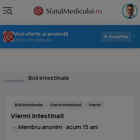
Vezi oferte și promoții
×
▶ GooglePlay
Direct din aplicație
›
Boli intestinale
Comunitate
Boli intestinale
Viermi intestinali
Viermi
Viermi intestinali
Membru anonim · acum 15 ani