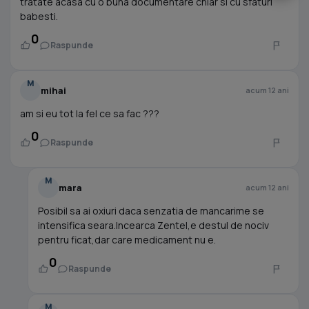
tratate acasa cu o buna documentare chiar si cu sfaturi
babesti.
0
Raspunde
M
mihai
acum 12 ani
am si eu tot la fel ce sa fac ???
0
Raspunde
M
mara
acum 12 ani
Posibil sa ai oxiuri daca senzatia de mancarime se
intensifica seara.Incearca Zentel,e destul de nociv
pentru ficat,dar care medicament nu e.
0
Raspunde
M