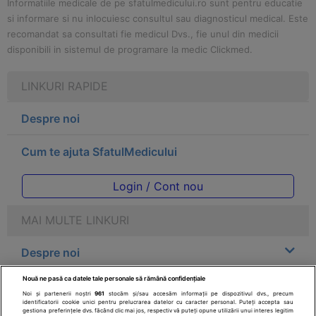
Informatiile medicale de pe sfatulmedicului.ro sunt pentru educatie
si informare si nu inlocuiesc consultul sau diagnosticul medical. Este
recomandat sa consultati fie medicul Dvs., fie unul din medicii
disponibili in sistemul de programare la medic Clickmed.
LINKURI RAPIDE
Despre noi
Cum te ajuta SfatulMedicului
Login / Cont nou
MAI MULTE LINKURI
Despre noi
Nouă ne pasă ca datele tale personale să rămână confidențiale
Legal
Noi și partenerii noștri
961
stocăm și/sau accesăm informații pe dispozitivul dvs., precum
identificatorii cookie unici pentru prelucrarea datelor cu caracter personal. Puteți accepta sau
gestiona preferințele dvs. făcând clic mai jos, respectiv vă puteți opune utilizării unui interes legitim