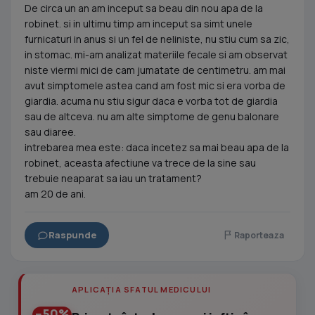
De circa un an am inceput sa beau din nou apa de la
robinet. si in ultimu timp am inceput sa simt unele
furnicaturi in anus si un fel de neliniste, nu stiu cum sa zic,
in stomac. mi-am analizat materiile fecale si am observat
niste viermi mici de cam jumatate de centimetru. am mai
avut simptomele astea cand am fost mic si era vorba de
giardia. acuma nu stiu sigur daca e vorba tot de giardia
sau de altceva. nu am alte simptome de genu balonare
sau diaree.
intrebarea mea este: daca incetez sa mai beau apa de la
robinet, aceasta afectiune va trece de la sine sau
trebuie neaparat sa iau un tratament?
am 20 de ani.
Raspunde
Raporteaza
APLICAȚIA SFATUL MEDICULUI
−50%