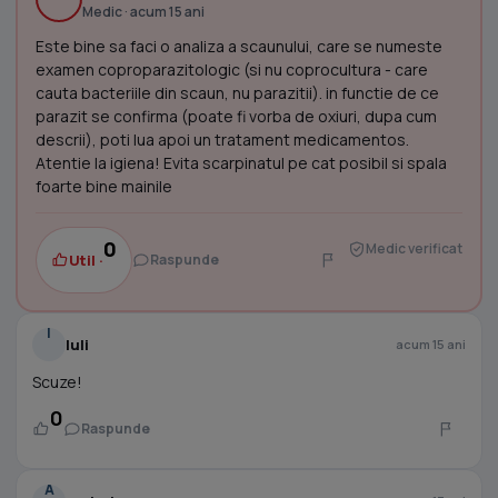
Medic · acum 15 ani
Este bine sa faci o analiza a scaunului, care se numeste
examen coproparazitologic (si nu coprocultura - care
cauta bacteriile din scaun, nu parazitii). in functie de ce
parazit se confirma (poate fi vorba de oxiuri, dupa cum
descrii), poti lua apoi un tratament medicamentos.
Atentie la igiena! Evita scarpinatul pe cat posibil si spala
foarte bine mainile
0
Medic verificat
Util ·
Raspunde
I
Iuli
acum 15 ani
Scuze!
0
Raspunde
A