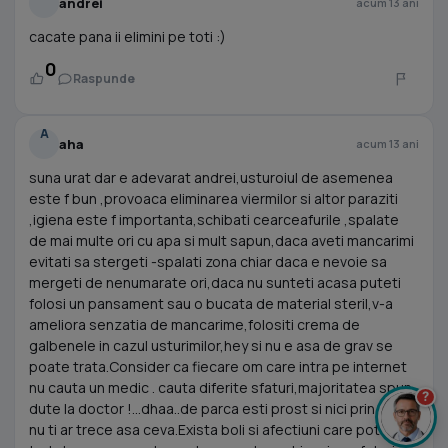
andrei
acum 13 ani
cacate pana ii elimini pe toti :)
0
Raspunde
A
aha
acum 13 ani
suna urat dar e adevarat andrei,usturoiul de asemenea
este f bun ,provoaca eliminarea viermilor si altor paraziti
,igiena este f importanta,schibati cearceafurile ,spalate
de mai multe ori cu apa si mult sapun,daca aveti mancarimi
evitati sa stergeti -spalati zona chiar daca e nevoie sa
mergeti de nenumarate ori,daca nu sunteti acasa puteti
folosi un pansament sau o bucata de material steril,v-a
ameliora senzatia de mancarime,folositi crema de
galbenele in cazul usturimilor,hey si nu e asa de grav se
poate trata.Consider ca fiecare om care intra pe internet
nu cauta un medic . cauta diferite sfaturi,majoritatea spun-
?
dute la doctor !...dhaa..de parca esti prost si nici prin cap
nu ti ar trece asa ceva.Exista boli si afectiuni care pot fi