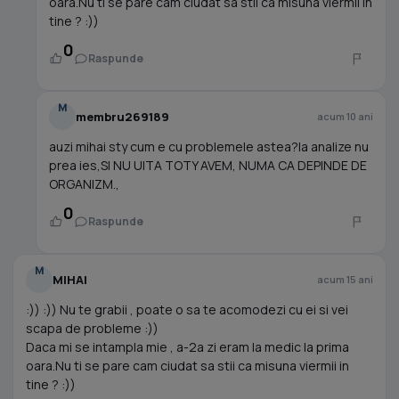
oara.Nu ti se pare cam ciudat sa stii ca misuna viermii in
tine ? :))
0
Raspunde
M
membru269189
acum 10 ani
auzi mihai sty cum e cu problemele astea?la analize nu
prea ies,SI NU UITA TOTY AVEM, NUMA CA DEPINDE DE
ORGANIZM.,
0
Raspunde
M
MIHAI
acum 15 ani
:)) :)) Nu te grabii , poate o sa te acomodezi cu ei si vei
scapa de probleme :))
Daca mi se intampla mie , a-2a zi eram la medic la prima
oara.Nu ti se pare cam ciudat sa stii ca misuna viermii in
tine ? :))