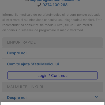
0374 109 268
Informatiile medicale de pe sfatulmedicului.ro sunt pentru educatie
si informare si nu inlocuiesc consultul sau diagnosticul medical. Este
recomandat sa consultati fie medicul Dvs., fie unul din medicii
disponibili in sistemul de programare la medic Clickmed.
LINKURI RAPIDE
Despre noi
Cum te ajuta SfatulMedicului
Login / Cont nou
MAI MULTE LINKURI
Despre noi