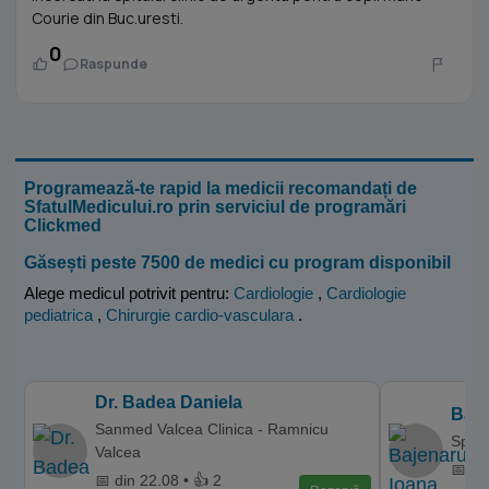
Courie din Buc.uresti.
0
Raspunde
Programează-te rapid la medicii recomandați de
SfatulMedicului.ro prin serviciul de programări
Clickmed
Găsești peste 7500 de medici cu program disponibil
Alege medicul potrivit pentru:
Cardiologie
,
Cardiologie
pediatrica
,
Chirurgie cardio-vasculara
.
Dr. Badea Daniela
Baje
Sanmed Valcea Clinica - Ramnicu
Spita
Valcea
📅 di
📅 din 22.08 • 👍 2