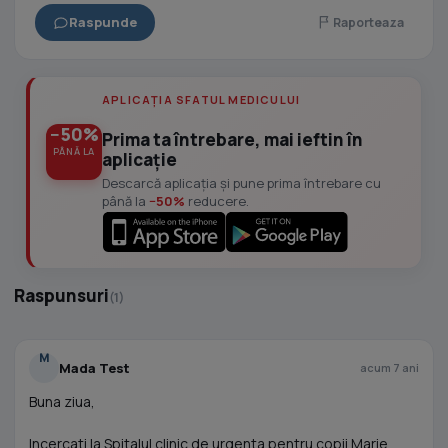
Raspunde
Raporteaza
APLICAȚIA SFATUL MEDICULUI
−50%
Prima ta întrebare, mai ieftin în
PÂNĂ LA
aplicație
Descarcă aplicația și pune prima întrebare cu
până la
−50%
reducere.
Raspunsuri
(1)
M
Mada Test
acum 7 ani
Buna ziua,
Incercati la Spitalul clinic de urgenta pentru copii Marie