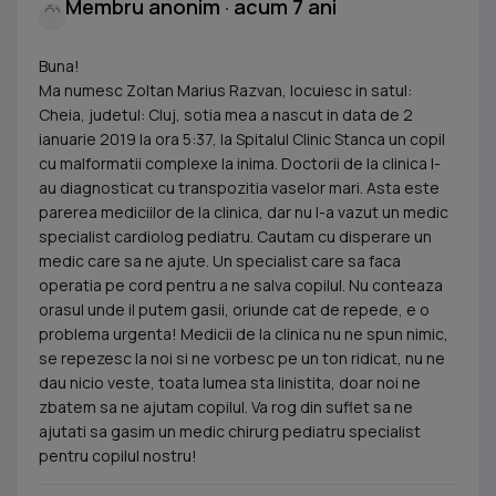
Membru anonim · acum 7 ani
Buna!
Ma numesc Zoltan Marius Razvan, locuiesc in satul:
Cheia, judetul: Cluj, sotia mea a nascut in data de 2
ianuarie 2019 la ora 5:37, la Spitalul Clinic Stanca un copil
cu malformatii complexe la inima. Doctorii de la clinica l-
au diagnosticat cu transpozitia vaselor mari. Asta este
parerea mediciilor de la clinica, dar nu l-a vazut un medic
specialist cardiolog pediatru. Cautam cu disperare un
medic care sa ne ajute. Un specialist care sa faca
operatia pe cord pentru a ne salva copilul. Nu conteaza
orasul unde il putem gasii, oriunde cat de repede, e o
problema urgenta! Medicii de la clinica nu ne spun nimic,
se repezesc la noi si ne vorbesc pe un ton ridicat, nu ne
dau nicio veste, toata lumea sta linistita, doar noi ne
zbatem sa ne ajutam copilul. Va rog din suflet sa ne
ajutati sa gasim un medic chirurg pediatru specialist
pentru copilul nostru!