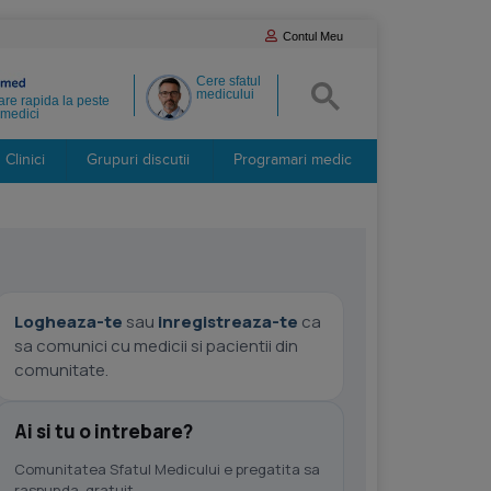
Contul Meu
Cere sfatul
medicului
re rapida la peste
medici
Clinici
Grupuri discutii
Programari medic
Logheaza-te
sau
inregistreaza-te
ca
sa comunici cu medicii si pacientii din
comunitate.
Ai si tu o intrebare?
Comunitatea Sfatul Medicului e pregatita sa
raspunda, gratuit.