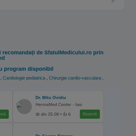
i recomandați de SfatulMedicului.ro prin
ed
u program disponibil
,
Cardiologie pediatrica
,
Chirurgie cardio-vasculara
.
Dr. Mitu Ovidiu
HermaMed Center - Iasi
📅 din 25.08 • 👍 6
rvă
Rezervă