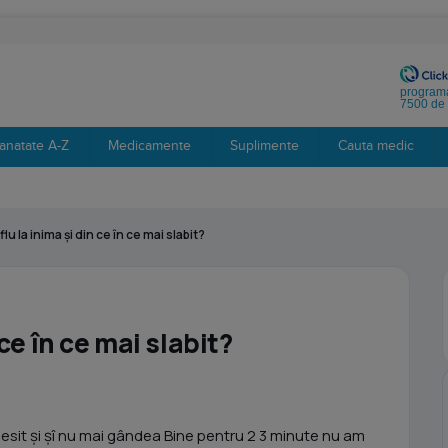
programa
7500 de 
anatate A-Z
Medicamente
Suplimente
Cauta medic
lu la inima și din ce în ce mai slabit?
 ce în ce mai slabit?
esit și șî nu mai gândea Bine pentru 2 3 minute nu am