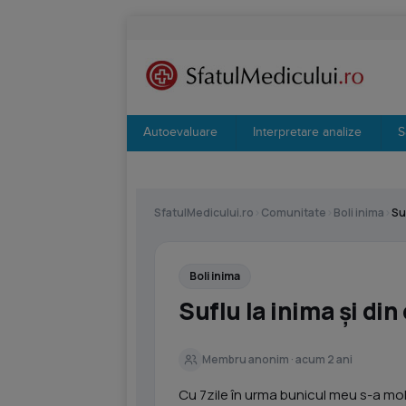
Autoevaluare
Interpretare analize
S
SfatulMedicului.ro
›
Comunitate
›
Boli inima
›
Suf
Boli inima
Suflu la inima și din
Membru anonim · acum 2 ani
Cu 7zile în urma bunicul meu s-a mol