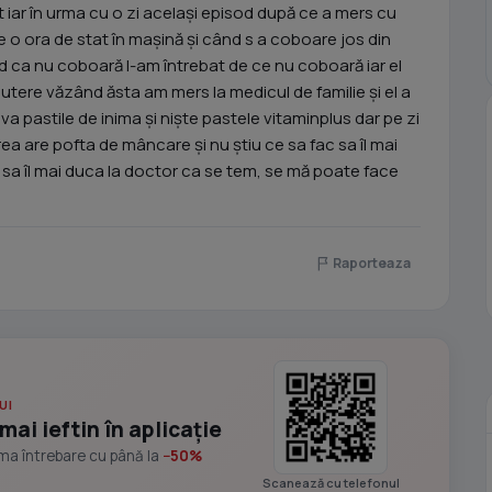
t iar în urma cu o zi același episod după ce a mers cu
de o ora de stat în mașină și când s a coboare jos din
d ca nu coboară l-am întrebat de ce nu coboară iar el
tere văzând ăsta am mers la medicul de familie și el a
va pastile de inima și niște pastele vitaminplus dar pe zi
rea are pofta de mâncare și nu știu ce sa fac sa îl mai
a sa îl mai duca la doctor ca se tem, se mă poate face
Raporteaza
UI
mai ieftin în aplicație
ima întrebare cu până la
−50%
Scanează cu telefonul