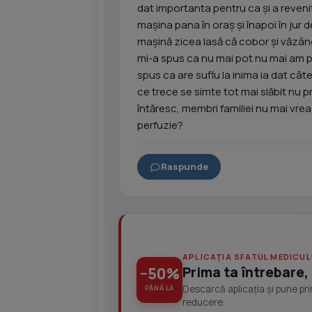
dat importanta pentru ca și a reveni
mașina pana în oraș și înapoi în jur 
mașină zicea lasă că cobor și văzân
mi-a spus ca nu mai pot nu mai am pu
spus ca are suflu la inima ia dat câte
ce trece se simte tot mai slăbit nu p
întăresc, membri familiei nu mai vre
perfuzie?
Raspunde
APLICAȚIA SFATUL MEDICUL
Prima ta întrebare, 
−50%
Descarcă aplicația și pune pr
PÂNĂ LA
reducere.