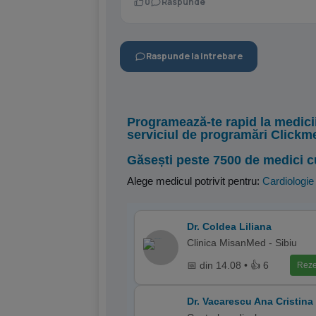
0
Raspunde
Raspunde la intrebare
Programează-te rapid la medici
serviciul de programări Clickm
Găsești peste 7500 de medici c
Alege medicul potrivit pentru:
Cardiologie
Dr. Coldea Liliana
Clinica MisanMed - Sibiu
📅 din 14.08 • 👍 6
Reze
Dr. Vacarescu Ana Cristina