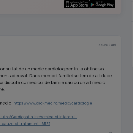
acum 2 ani
consultat de un medic cardiolog pentru a obtine un
ment adecvat. Daca membrii familiei se tem de a-l duce
sa discute cu medicul de familie sau cu un alt medic
re.
 medic:
https://www.clickmed.ro/medic/cardiologie
lui.ro/Cardiopatia-ischemica-si-Infarctul-
e-cauze-si-tratament_6531