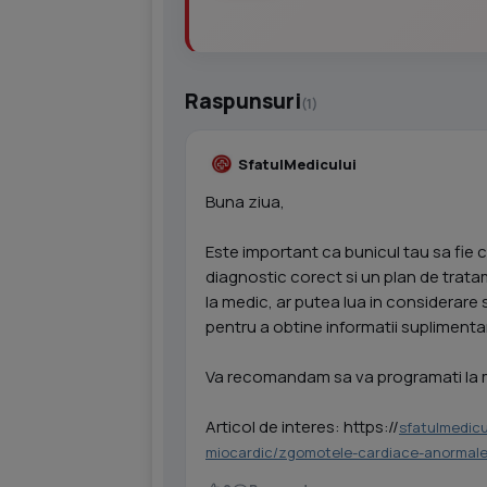
Raspunsuri
(1)
SfatulMedicului
Buna ziua,
Este important ca bunicul tau sa fie 
diagnostic corect si un plan de trata
la medic, ar putea lua in considerare 
pentru a obtine informatii suplimenta
Va recomandam sa va programati la
Articol de interes: https://
sfatulmedicu
miocardic/zgomotele-cardiace-anormal