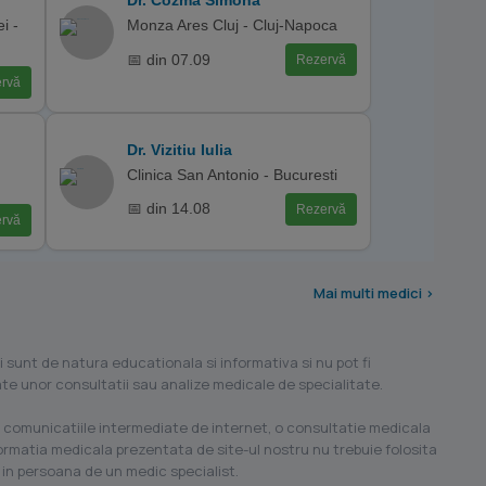
Dr. Cozma Simona
i -
Monza Ares Cluj - Cluj-Napoca
📅 din 07.09
Rezervă
rvă
Dr. Vizitiu Iulia
Clinica San Antonio - Bucuresti
📅 din 14.08
Rezervă
rvă
Mai multi medici >
i sunt de natura educationala si informativa si nu pot fi
ilate unor consultatii sau analize medicale de specialitate.
 comunicatiile intermediate de internet, o consultatie medicala
formatia medicala prezentata de site-ul nostru nu trebuie folosita
 in persoana de un medic specialist.