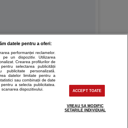
răm datele pentru a oferi:
Stiri medicale
urarea performanței reclamelor.
 pe un dispozitiv. Utilizarea
ucational. Ele nu pot substitui consultul medical direct si
onalizat. Crearea profilurilor de
a consultati fie medicul Dvs., fie unul dintre medicii pe care
 pentru selectarea publicității
u publicitate personalizată.
area datelor limitate pentru a
statistici sau combinații de date
e pentru a selecta publicitatea.
tru pacient
 scanarea dispozitivului.
ACCEPT TOATE
nici si cabinete
ta medic
reaba un medic
VREAU SA MODIFIC
support@sfatulmedicului.ro
SETARILE INDIVIDUAL
eoConsult
0374 109 268
ckmed - programari
dic