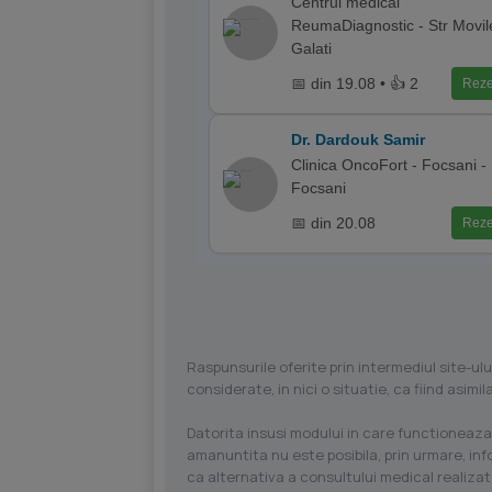
Centrul medical
ReumaDiagnostic - Str Movile
Galati
📅 din 19.08 • 👍 2
Reze
Dr. Dardouk Samir
Clinica OncoFort - Focsani -
Focsani
📅 din 20.08
Reze
Raspunsurile oferite prin intermediul site-ulu
considerate, in nici o situatie, ca fiind asim
Datorita insusi modului in care functioneaza
amanuntita nu este posibila, prin urmare, in
ca alternativa a consultului medical realizat