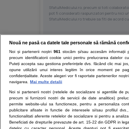
SfatulMedicului.ro, precum si toti colaborator
pot fi considerati raspunzatori pentru nici un
SfatulMedicului.ro trebuie sa fiti de acord c
Nouă ne pasă ca datele tale personale să rămână confi
Resurse:
Autoevaluare simptome
Interpre
Noi și partenerii noștri
961
stocăm și/sau accesăm informații pe
precum identificatorii cookie unici pentru prelucrarea datelor c
Opiniile avizate ale medicilor, sfaturile si orice alt
Puteți accepta sau gestiona preferințele dvs. făcând clic mai jos,
nici diagnosticul stabilit in urma investigatiilor si 
opune utilizării unui interes legitim în orice moment pe pag
ii punem la dispozitie pentru programare in sistem
confidențialitate. Aceste alegeri vor fi raportate partenerilor noștr
navigarea.
Mai multe detalii
Despre noi
Legal
Noi si partenerii nostri (retelele de socializare si agentiile de p
Despre noi
Termeni si conditii
precum si furnizorii nostri de servicii de date analitice) prel
Contact
Politica de
permite website-ului sa functioneze, pentru a personaliza conti
Intrebari frecvente
confidentialitate
publicitare afisate in functie de interesele si/sau profilul dvs
Consultanti
Politica de cookie
functionalitati aferente retelelor de socializare si pentru a analiza
medicali
Modifica Setarile Cookie
Beneficiati de drepturile prevazute de art. 15-22 din GDPR in leg
datelor cu caracter personal. Aceste drepturi pot fi exercita