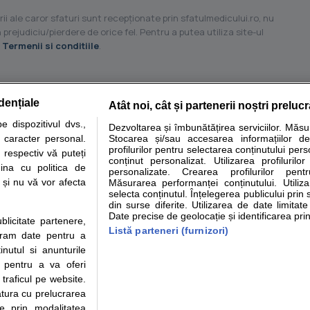
ii ale caror sfaturi sunt recepţionate prin sfatulmedicului.ro, nu
 prejudiciu/pierdere de orice fel. Pentru a putea utiliza site-ul
u
Termenii si conditiile
.
dențiale
Atât noi, cât și partenerii noștri preluc
tare analize
Specialitati medicale
Boli si afectiuni
Calculatoare
 dispozitivul dvs.,
Dezvoltarea și îmbunătățirea serviciilor. Măs
u caracter personal.
Stocarea și/sau accesarea informațiilor de
e informatii despre sanatate disponibile pe sfatulmedicului.ro au scop informativ si ed
profilurilor pentru selectarea conținutului pers
 respectiv vă puteți
analizelor medicale. Va sfatuim, ca pe langa informatia primita pe sfatulmedicului.ro s
conținut personalizat. Utilizarea profilurilor
ina cu politica de
personalizate. Crearea profilurilor pentr
ul de programari la medic Clickmed.
i și nu vă vor afecta
Măsurarea performanței conținutului. Utiliz
selecta conținutul. Înțelegerea publicului prin 
din surse diferite. Utilizarea de date limitat
Drepturile consumatorului
Parteneri
Pen
Date precise de geolocație și identificarea prin
ublicitate partenere,
Protectia consumatorilor -
Inscriere clinica
Cli
Listă parteneri (furnizori)
ucram date pentru a
ANPC
Creaza cont medic
Cau
nutul si anunturile
Solutionarea Alternativa a
Int
., pentru a va oferi
Litigiilor
Vid
 traficul pe website.
Parte din Grupul
Info consumator: 0800.080.999
Cli
atura cu prelucrarea
Formulare europene - CNAS
me
te prin modalitatea