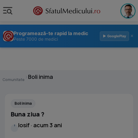
Programează-te rapid la medic
×
▶ GooglePlay
Peste 7000 de medici
›
Boli inima
Comunitate
Boli inima
Buna ziua ?
Iosif · acum 3 ani
I