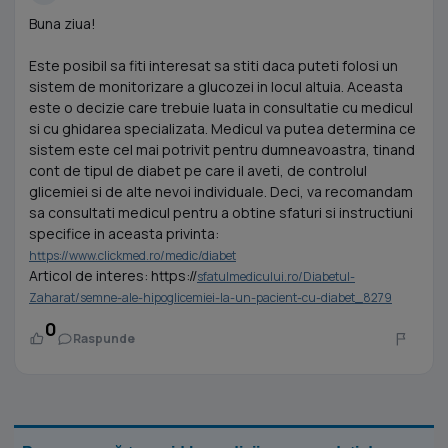
Buna ziua!
Este posibil sa fiti interesat sa stiti daca puteti folosi un
sistem de monitorizare a glucozei in locul altuia. Aceasta
este o decizie care trebuie luata in consultatie cu medicul
si cu ghidarea specializata. Medicul va putea determina ce
sistem este cel mai potrivit pentru dumneavoastra, tinand
cont de tipul de diabet pe care il aveti, de controlul
glicemiei si de alte nevoi individuale. Deci, va recomandam
sa consultati medicul pentru a obtine sfaturi si instructiuni
specifice in aceasta privinta:
https://www.clickmed.ro/medic/diabet
Articol de interes: https://
sfatulmedicului.ro/Diabetul-
Zaharat/semne-ale-hipoglicemiei-la-un-pacient-cu-diabet_8279
0
Raspunde