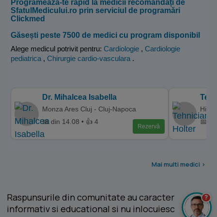
Programează-te rapid la medicii recomandați de
SfatulMedicului.ro prin serviciul de programări
Clickmed
Găsești peste 7500 de medici cu program disponibil
Alege medicul potrivit pentru:
Cardiologie
,
Cardiologie
pediatrica
,
Chirurgie cardio-vasculara
.
Dr. Mihalcea Isabella
Tehn
Monza Ares Cluj - Cluj-Napoca
Hiper
📅 din 14.08 • 👍 4
📅 di
Rezervă
Mai multi medici >
Raspunsurile din comunitate au caracter
?
informativ si educational si nu inlocuiesc