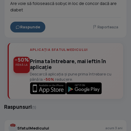
Are voie să folosească sobyc in loc de concor dacă are
diabet
Raspunde
Raporteaza
APLICAȚIA SFATUL MEDICULUI
−50%
Prima ta întrebare, mai ieftin în
PÂNĂ LA
aplicație
Descarcă aplicația și pune prima întrebare cu
până la
−50%
reducere.
Raspunsuri
(1)
SfatulMedicului
acum 3 ani