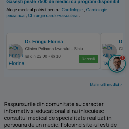
Găsești peste 7500 de medici cu program disponibil
Alege medicul potrivit pentru:
Cardiologie
,
Cardiologie
pediatrica
,
Chirurgie cardio-vasculara
.
Dr. Fringu Florina
Dr. 
Clinica Polisano Izvorului - Sibiu
Clini
📅 din 22.08 • 👍 10
📅 di
?
Rezervă
Mai multi medici >
Raspunsurile din comunitate au caracter
informativ si educational si nu inlocuiesc
consultul medical de specialitate realizat in
persoana de un medic. Folosind site-ul esti de