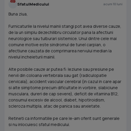
SfatulMedicului
acum 10 luni
Buna ziua,
Furnicaturile la nivelul mainii stangi pot avea diverse cauze,
de la un simplu dezechilibru circulator pana la afectiuni
neurologice sau tulburari sistemice. Unul dintre cele mai
comune motive este sindromul de tunel carpian, o
afectiune cauzata de comprimarea nervului median la
nivelul incheieturii mainii.
Alte posibile cauze ar putea fi: leziune sau presiune pe
nervii din coloana vertebrala sau gat (radiculopatie
cervicala), accident vascular cerebral (in cazul in care apar
si alte simptome precum dificultate in vorbire, slabiciune
musculara, dureri de cap severe), deficit de vitamina B12,
consumul excesiv de alcool, diabet, hipotiroidism,
scleroza multipla, atac de panica sau anxietate.
Retineti ca informatiile pe care le-am oferit sunt generale
si nu inlocuiesc sfatul medicului.