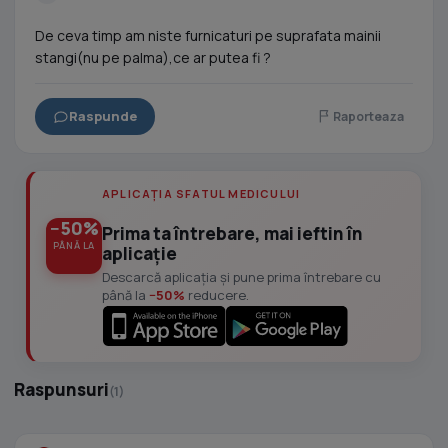
De ceva timp am niste furnicaturi pe suprafata mainii
stangi(nu pe palma),ce ar putea fi ?
Raspunde
Raporteaza
APLICAȚIA SFATUL MEDICULUI
−50%
Prima ta întrebare, mai ieftin în
PÂNĂ LA
aplicație
Descarcă aplicația și pune prima întrebare cu
până la
−50%
reducere.
Raspunsuri
(1)