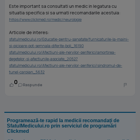
Este important sa consultati un medic in legatura cu
situatia specifica si sa urmati recomandarile acestuia:
https://www.clickmed.ro/medic/neurologie
Articole de interes:
sfatulmedicului.ro/Educatie-pentru-sanatate/furnicaturile-la-maini-
si-picioare-pot-semnala-diferite-boli_16190
sfatulmedicului.ro/Afectiuni-ale-nervilor-periferici/amortirea-
degetelor-si-afectiunile-asociate_20527
sfatulmedicului.ro/Afectiuni-ale-nervilor-periferici/sindromul-de-
tunel-carpian_5632
0
Raspunde
Programează-te rapid la medicii recomandați de
SfatulMedicului.ro prin serviciul de programări
Clickmed