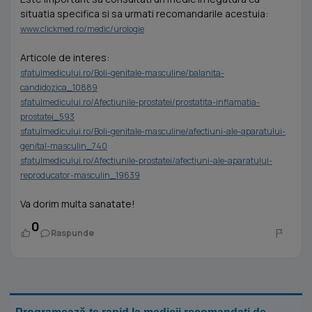
situatia specifica si sa urmati recomandarile acestuia:
www.clickmed.ro/medic/urologie
Articole de interes:
sfatulmedicului.ro/Boli-genitale-masculine/balanita-
candidozica_10889
sfatulmedicului.ro/Afectiunile-prostatei/prostatita-inflamatia-
prostatei_593
sfatulmedicului.ro/Boli-genitale-masculine/afectiuni-ale-aparatului-
genital-masculin_740
sfatulmedicului.ro/Afectiunile-prostatei/afectiuni-ale-aparatului-
reproducator-masculin_19639
Va dorim multa sanatate!
0
Raspunde