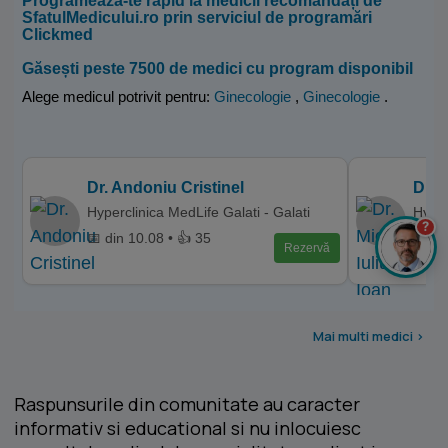
Programează-te rapid la medicii recomandați de
SfatulMedicului.ro prin serviciul de programări
Clickmed
Găsești peste 7500 de medici cu program disponibil
Alege medicul potrivit pentru:
Ginecologie
,
Ginecologie
.
Dr. Andoniu Cristinel
Dr. 
Hyperclinica MedLife Galati - Galati
Hyper
?
📅 din 10.08 • 👍 35
📅 di
Rezervă
Mai multi medici >
Raspunsurile din comunitate au caracter
informativ si educational si nu inlocuiesc