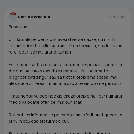
SfatulMedicului
acum un an
Buna ziua,
Umflaturile pe penis pot avea diverse cauze, cum ar fi
leziuni, infectii, bolile cu transmitere sexuala, sau in cazuri
rare, pot fi semnalul unei tumori.
Este important sa consultati un medic specialist pentru a
determina cauza exacta a umflaturii. Nu incercati sa
diagnosticati singur sau sa tratati problema acasa, mai
ales daca durerea, inflamatia sau alte simptome persista.
Tratamentul va depinde de cauza problemei, dar numai un
medic va poate oferi cel mai bun sfat.
Retineti ca informatiile pe care le-am oferit sunt generale
si nu inlocuiesc sfatul medicului.
Este important sa consultati un medic in legatura cu