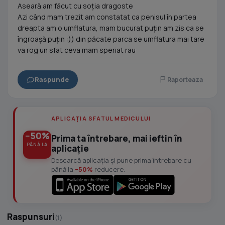
Aseară am făcut cu soția dragoste
Azi când mam trezit am constatat ca penisul în partea
dreapta am o umflatura, mam bucurat puțin am zis ca se
îngroașă puțin :)) din păcate parca se umflatura mai tare
va rog un sfat ceva mam speriat rau
Raspunde
Raporteaza
APLICAȚIA SFATUL MEDICULUI
−50%
Prima ta întrebare, mai ieftin în
PÂNĂ LA
aplicație
Descarcă aplicația și pune prima întrebare cu
până la
−50%
reducere.
Raspunsuri
(1)