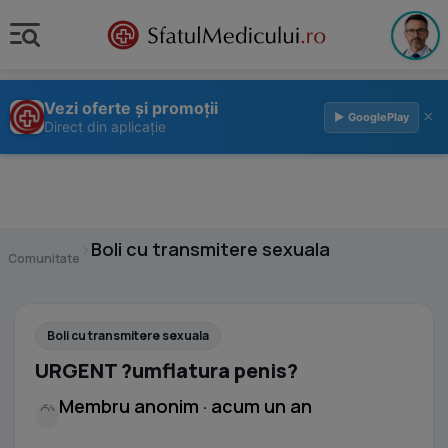
Vezi oferte și promoții
×
▶ GooglePlay
Direct din aplicație
›
Boli cu transmitere sexuala
Comunitate
Boli cu transmitere sexuala
URGENT ?umflatura penis?
Membru anonim · acum un an