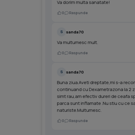
Va dorim multa sanatate!
0
Raspunde
sanda70
S
Va multumesc mult.
0
Raspunde
sanda70
S
Buna ziua.Aveti dreptate,mi s-a reco
continuand cu Dexametrazona la 2 z
simt rau,am efectiv dureri de ceafa sp
parca sunt inflamate .Nu stiu cu ce s
naturiste.Multumesc.
0
Raspunde