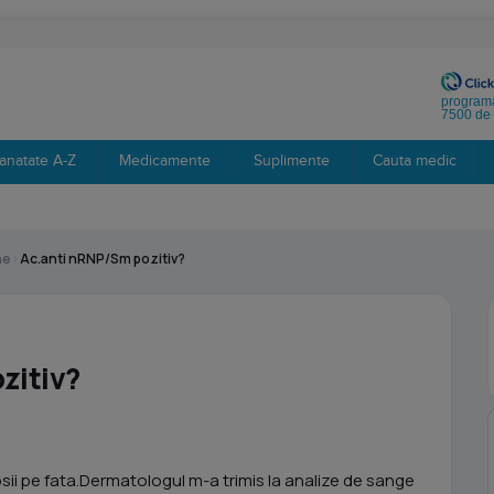
programa
7500 de 
anatate A-Z
Medicamente
Suplimente
Cauta medic
ne
›
Ac.anti nRNP/Sm pozitiv?
zitiv?
ii pe fata.Dermatologul m-a trimis la analize de sange