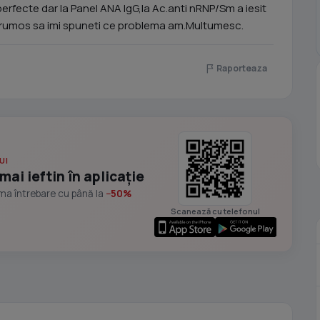
 perfecte dar la Panel ANA IgG,la Ac.anti nRNP/Sm a iesit
 frumos sa imi spuneti ce problema am.Multumesc.
Raporteaza
UI
mai ieftin în aplicație
ima întrebare cu până la
−50%
Scanează cu telefonul