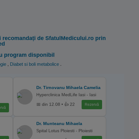
i recomandați de SfatulMedicului.ro prin
ed
u program disponibil
gie
,
Diabet si boli metabolice
.
Dr. Tirnovanu Mihaela Camelia
Hyperclinica MedLife Iasi - Iasi
📅 din 12.08 • 👍 22
Rezervă
rvă
Dr. Munteanu Mihaela
Spital Lotus Ploiesti - Ploiesti