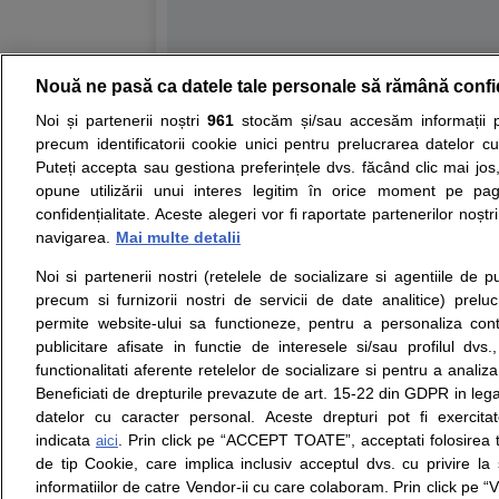
Nouă ne pasă ca datele tale personale să rămână confi
Resurse:
Autoevaluare simptome
Interpre
Noi și partenerii noștri
961
stocăm și/sau accesăm informații pe
precum identificatorii cookie unici pentru prelucrarea datelor c
Opiniile avizate ale medicilor, sfaturile si orice alt
Puteți accepta sau gestiona preferințele dvs. făcând clic mai jos,
nici diagnosticul stabilit in urma investigatiilor si 
opune utilizării unui interes legitim în orice moment pe pag
ii punem la dispozitie pentru programare in sistem
confidențialitate. Aceste alegeri vor fi raportate partenerilor noștr
navigarea.
Mai multe detalii
Despre noi
Legal
Noi si partenerii nostri (retelele de socializare si agentiile de p
Despre noi
Termeni si conditii
precum si furnizorii nostri de servicii de date analitice) prel
Contact
Politica de
permite website-ului sa functioneze, pentru a personaliza conti
Intrebari frecvente
confidentialitate
publicitare afisate in functie de interesele si/sau profilul dvs
Consultanti
Politica de cookie
functionalitati aferente retelelor de socializare si pentru a analiza
medicali
Modifica Setarile Cookie
Beneficiati de drepturile prevazute de art. 15-22 din GDPR in leg
datelor cu caracter personal. Aceste drepturi pot fi exercita
indicata
. Prin click pe “ACCEPT TOATE”, acceptati folosirea t
aici
de tip Cookie, care implica inclusiv acceptul dvs. cu privire l
© Copyright © 2005 - 2026
informatiilor de catre Vendor-ii cu care colaboram. Prin click 