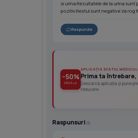
si urina.Rezultatele de la urina sunt
pozitiv.Restul sunt negative.Va rog
Raspunde
APLICAȚIA SFATUL MEDICUL
Prima ta întrebare, 
−50%
Descarcă aplicația și pune pr
PÂNĂ LA
reducere.
Raspunsuri
(3)