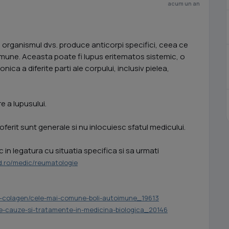
acum un an
organismul dvs. produce anticorpi specifici, ceea ce
imune. Aceasta poate fi lupus eritematos sistemic, o
nica a diferite parti ale corpului, inclusiv pielea,
re a lupusului.
oferit sunt generale si nu inlocuiesc sfatul medicului.
in legatura cu situatia specifica si sa urmati
.ro/medic/reumatologie
-de-colagen/cele-mai-comune-boli-autoimune_19613
ne-cauze-si-tratamente-in-medicina-biologica_20146