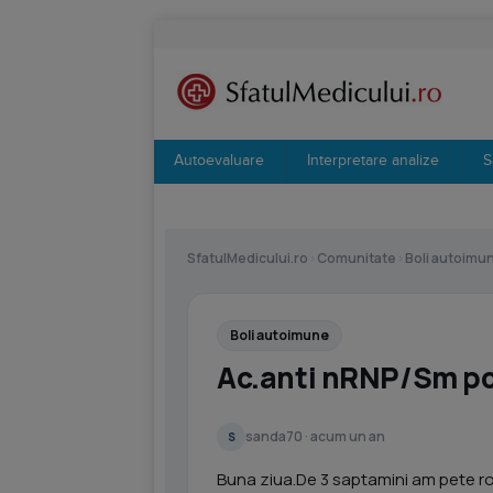
Autoevaluare
Interpretare analize
S
SfatulMedicului.ro
›
Comunitate
›
Boli autoimu
Boli autoimune
Ac.anti nRNP/Sm po
sanda70 · acum un an
S
Buna ziua.De 3 saptamini am pete ros