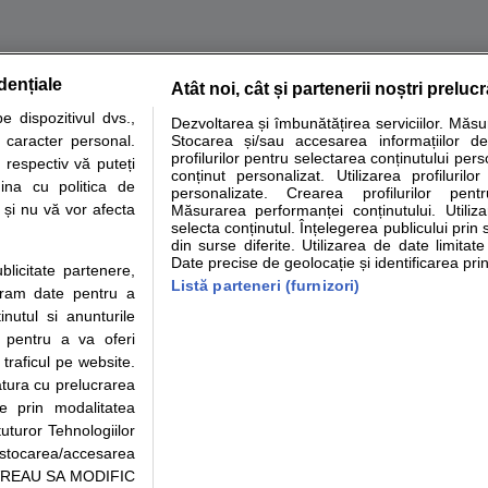
dențiale
Atât noi, cât și partenerii noștri preluc
tare analize
Specialitati medicale
Boli si afectiuni
Calculatoare
 dispozitivul dvs.,
Dezvoltarea și îmbunătățirea serviciilor. Măs
u caracter personal.
Stocarea și/sau accesarea informațiilor de
e informatii despre sanatate disponibile pe sfatulmedicului.ro au scop informativ si ed
profilurilor pentru selectarea conținutului pers
 respectiv vă puteți
analizelor medicale. Va sfatuim, ca pe langa informatia primita pe sfatulmedicului.ro s
conținut personalizat. Utilizarea profilurilor
ina cu politica de
personalizate. Crearea profilurilor pentr
ul de programari la medic Clickmed.
i și nu vă vor afecta
Măsurarea performanței conținutului. Utiliz
selecta conținutul. Înțelegerea publicului prin 
din surse diferite. Utilizarea de date limitat
Drepturile consumatorului
Parteneri
Pen
Date precise de geolocație și identificarea prin
ublicitate partenere,
Protectia consumatorilor -
Inscriere clinica
Cli
Listă parteneri (furnizori)
ucram date pentru a
ANPC
Creaza cont medic
Cau
nutul si anunturile
Solutionarea Alternativa a
Int
., pentru a va oferi
Litigiilor
Vid
 traficul pe website.
Parte din Grupul
Info consumator: 0800.080.999
Cli
atura cu prelucrarea
Formulare europene - CNAS
me
te prin modalitatea
Ministerul Sanatatii - ANMDM
uturor Tehnologiilor
a stocarea/accesarea
pe “VREAU SA MODIFIC