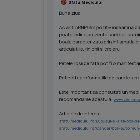
SfatulMedicului
Buna ziua,
Ac.anti nRNP/Sm pozitiv inseamna ca 
poate indica prezenta unei boli auto
boala caracterizata prin inflamatia cro
articulatiile, rinichii si creierul.
Petele rosii pe fata pot fi o manifesta
Retineti ca informatiile pe care le-am 
Este important sa consultati un medic 
recomandarile acestuia:
www.clickmed
Articole de interes:
sfatulmedicului.ro/Lupusul-si-alte-boli
sfatulmedicului.ro/Cancer/boli-autoimu