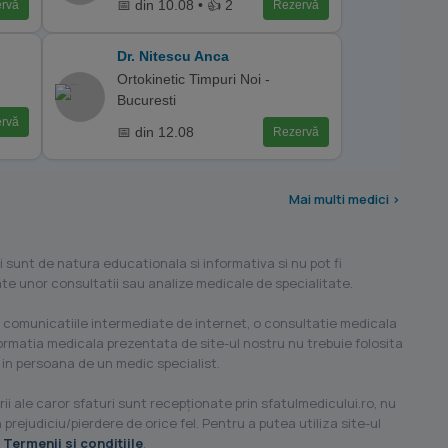
📅 din 10.08 • 👍 2
rvă
Rezervă
Dr. Nitescu Anca
Ortokinetic Timpuri Noi -
Bucuresti
rvă
📅 din 12.08
Rezervă
Mai multi medici >
i sunt de natura educationala si informativa si nu pot fi
ilate unor consultatii sau analize medicale de specialitate.
 comunicatiile intermediate de internet, o consultatie medicala
formatia medicala prezentata de site-ul nostru nu trebuie folosita
 in persoana de un medic specialist.
ii ale caror sfaturi sunt recepţionate prin sfatulmedicului.ro, nu
 prejudiciu/pierdere de orice fel. Pentru a putea utiliza site-ul
u
Termenii si conditiile
.