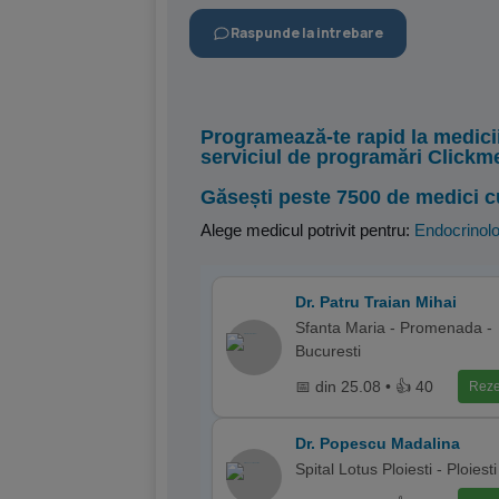
Raspunde la intrebare
Programează-te rapid la medici
serviciul de programări Clickm
Găsești peste 7500 de medici c
Alege medicul potrivit pentru:
Endocrinolo
Dr. Patru Traian Mihai
Sfanta Maria - Promenada -
Bucuresti
📅 din 25.08 • 👍 40
Reze
Dr. Popescu Madalina
Spital Lotus Ploiesti - Ploiesti