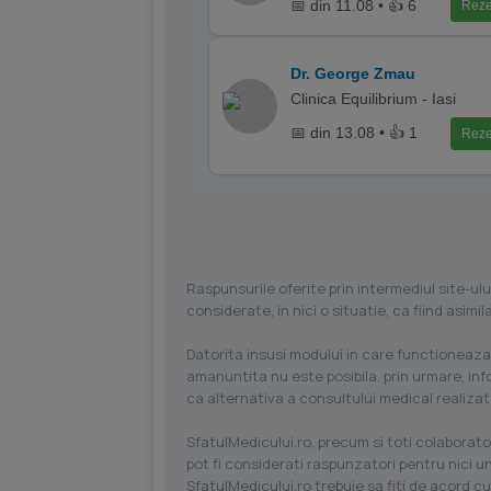
📅 din 11.08 • 👍 6
Reze
Dr. George Zmau
Clinica Equilibrium - Iasi
📅 din 13.08 • 👍 1
Reze
Raspunsurile oferite prin intermediul site-ulu
considerate, in nici o situatie, ca fiind asim
Datorita insusi modului in care functioneaza
amanuntita nu este posibila, prin urmare, in
ca alternativa a consultului medical realizat
SfatulMedicului.ro, precum si toti colaborator
pot fi considerati raspunzatori pentru nici un
SfatulMedicului.ro trebuie sa fiti de acord c