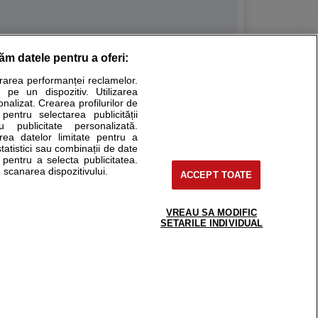
răm datele pentru a oferi:
Stiri medicale
urarea performanței reclamelor.
 pe un dispozitiv. Utilizarea
ucational. Ele nu pot substitui consultul medical direct si
onalizat. Crearea profilurilor de
a consultati fie medicul Dvs., fie unul dintre medicii pe care
 pentru selectarea publicității
u publicitate personalizată.
area datelor limitate pentru a
statistici sau combinații de date
e pentru a selecta publicitatea.
tru pacient
 scanarea dispozitivului.
ACCEPT TOATE
nici si cabinete
ta medic
reaba un medic
VREAU SA MODIFIC
support@sfatulmedicului.ro
SETARILE INDIVIDUAL
eoConsult
0374 109 268
ckmed - programari
dic