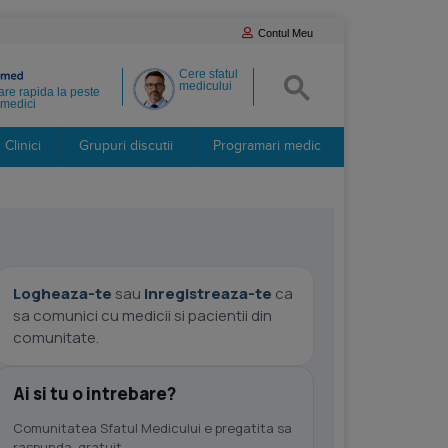
Contul Meu
Cere sfatul
medicului
re rapida la peste
medici
Clinici
Grupuri discutii
Programari medic
Logheaza-te
sau
inregistreaza-te
ca
sa comunici cu medicii si pacientii din
comunitate.
Ai si tu o intrebare?
Comunitatea Sfatul Medicului e pregatita sa
raspunda, gratuit.