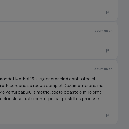
acum un an
acum un an
mandat Medrol 15 zile,descrescind cantitatea,si
ile .Incercand sa reduc complet Dexametrazona ma
re varful capului simetric ,toate coastele mi le simt
a inlocuiesc tratamentul pe cat posibil cu produse