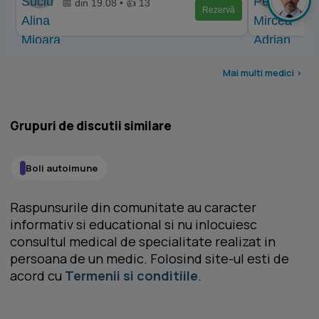
📅 din 19.08 • 👍 13
📅 di
Rezervă
Mai multi medici >
Grupuri de discutii similare
Boli autoimune
Raspunsurile din comunitate au caracter
informativ si educational si nu inlocuiesc
consultul medical de specialitate realizat in
persoana de un medic. Folosind site-ul esti de
acord cu
Termenii si conditiile
.