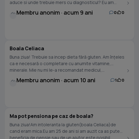
aduce si unde trebuie mers cu diagnosticul? Eu am...
Membru anonim · acum 9 ani
0
0
Boala Celiaca
Buna ziua! Trebuie sa incep dieta fără gluten. Am înțeles
ca e necesară o completare cu anumite vitamine,
minerale. Mie nu mi le-a recomandat medicul,...
Membru anonim · acum 10 ani
1
0
Ma pot pensiona pe caz de boala?
Buna ziua!Am intoleranta la gluten(boala Celiaca)de
cand eram mica.Eu am 25 de ani si am auzit ca as putea
beneficia de pensie sau de un ajutor,este posibil...