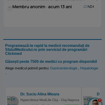
Membru anonim · acum 13 ani
7
1
Programează-te rapid la medicii recomandați de
SfatulMedicului.ro prin serviciul de programări
Clickmed
Găsești peste 7500 de medici cu program disponibil
Alege medicul potrivit pentru:
Gastroenterologie
,
Hepatologie
.
Dr. Suciu Alina Mioara
Dr. 
Hyperclinica MedLife Cluj - Cluj-Napoca
Clini
?