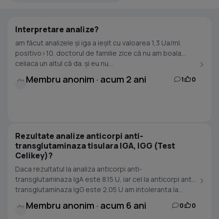
Interpretare analize?
am făcut analizele și iga a ieșit cu valoarea 1,3 Ua/ml.
positivo>10. doctorul de familie zice că nu am boala
celiaca un altul că da. și eu nu...
Membru anonim · acum 2 ani
1
0
Rezultate analize anticorpi anti-
transglutaminaza tisulara IGA, IGG (Test
Celikey)?
Daca rezultatul la analiza anticorpi anti-
transglutaminaza IgA este 8.15 U, iar cel la anticorpi anti-
transglutaminaza IgG este 2.05 U am intoleranta la...
Membru anonim · acum 6 ani
0
0