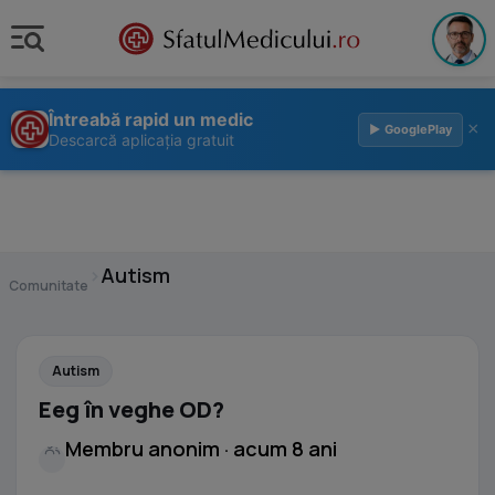
Întreabă rapid un medic
×
▶ GooglePlay
Descarcă aplicația gratuit
›
Autism
Comunitate
Autism
Eeg în veghe OD?
Membru anonim · acum 8 ani