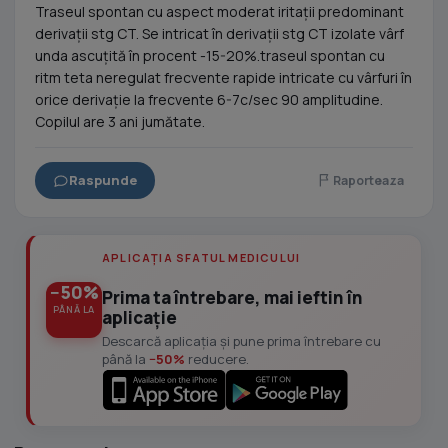
Traseul spontan cu aspect moderat iritații predominant
derivații stg CT. Se intricat în derivații stg CT izolate vârf
unda ascuțită în procent -15-20%.traseul spontan cu
ritm teta neregulat frecvente rapide intricate cu vârfuri în
orice derivație la frecvente 6-7c/sec 90 amplitudine.
Copilul are 3 ani jumătate.
Raspunde
Raporteaza
APLICAȚIA SFATUL MEDICULUI
−50%
Prima ta întrebare, mai ieftin în
PÂNĂ LA
aplicație
Descarcă aplicația și pune prima întrebare cu
până la
−50%
reducere.