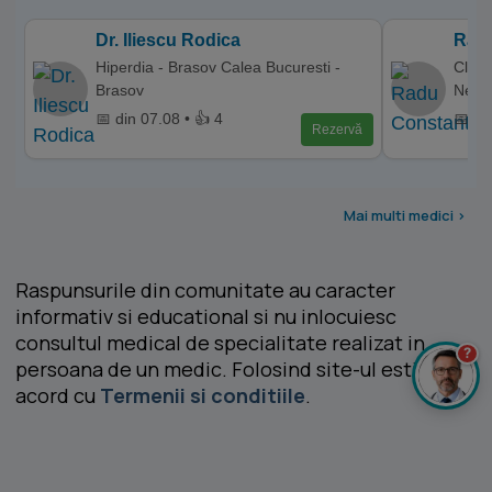
Dr. Iliescu Rodica
Radu
Hiperdia - Brasov Calea Bucuresti -
Clini
Brasov
Neam
📅 din 07.08 • 👍 4
📅 di
Rezervă
Mai multi medici >
Raspunsurile din comunitate au caracter
informativ si educational si nu inlocuiesc
consultul medical de specialitate realizat in
?
persoana de un medic. Folosind site-ul esti de
acord cu
Termenii si conditiile
.