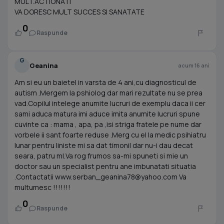
MULT.ACTIONATI
VA DORESC MULT SUCCES SI SANATATE
0
Raspunde
G
Geanina
acum 16 ani
Am si eu un baietel in varsta de 4 ani,cu diagnosticul de
autism .Mergem la pshiolog dar mari rezultate nu se prea
vad.Copilul intelege anumite lucruri de exemplu daca ii cer
sami aduca matura imi aduce imita anumite lucruri spune
cuvinte ca : mama , apa, pa ,isi striga fratele pe nume dar
vorbele ii sant foarte reduse .Merg cu el la medic psihiatru
lunar pentru liniste mi sa dat timonil dar nu-i dau decat
seara, patru ml.Va rog frumos sa-mi spuneti si mie un
doctor sau un specialist pentru ane imbunatati situatia
.Contactatii
www.serban_geanina78@yahoo.com
Va
multumesc !!!!!!!
0
Raspunde