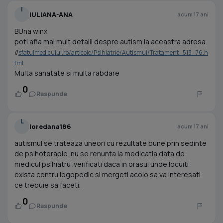
I
IULIANA-ANA
acum 17 ani
BUna winx
poti afla mai mult detalii despre autism la aceastra adresa
//
sfatulmedicului.ro/articole/Psihiatrie/Autismul/Tratament_513_76.h
tml
Multa sanatate si multa rabdare
0
Raspunde
L
loredana186
acum 17 ani
autismul se trateaza uneori cu rezultate bune prin sedinte
de psihoterapie. nu se renunta la medicatia data de
medicul psihiatru .verificati daca in orasul unde locuiti
exista centru logopedic si mergeti acolo sa va interesati
ce trebuie sa faceti.
0
Raspunde