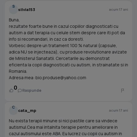
S
silvia153
acum 17 ani
Buna,
rezultate foarte bune in cazul copiilor diagnosticati cu
autism a dat terapia cu celule stem despre care iti pot da
info si recomandari, in caz ca doresti.
Vorbesc despre un tratament 100 % natural (capsule,
adica NU se injecteaza), cu produse revolutionare avizate
de Ministerul Sanatatii. Cercetarile au demonstrat
eficienta la copii diagnosticati cu autism, in strainatate si in
Romania.
Adresa mea:
bio.produse@yahoo.com
0
Raspunde
C
cata_mp
acum 17 ani
Nu exista terapii minune si nici pastile care sa vindece
autismul.Cea mai intalnita terapie pentru ameliorare in
cazul autismului este ABA. Eu lucrez cu copii cu autism in