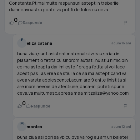
Constanta.Pt mai multe raspunsuri astept in trebarile
dumneavoastra poate va pot fi de folos cu ceva.
0
Raspunde
E
eliza catana
acum 16 ani
buna ziua,sunt asistent maternal si vreau sa iau in
plasament o fetita cu sindrom autist...nu stiu nimic din
ce ma asteapta dar imi este f draga fetita si voi face
acest pas...as vrea sa stiu la ce sa ma astept cand va
avea varsta adolescentei,acum are 9 ani ,e linistita si
are mare nevoie de afectiune;daca-mi puteti spune
ceva,va multumesc.adresa mea
mitzeliza@yahoo.com
0
Raspunde
M
monica
acum 12 ani
buna ziua asi dori sa vb cu dvs va rog eu am un baietel