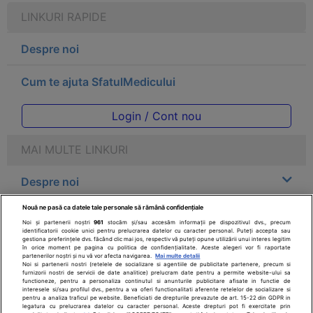
LINKURI RAPIDE
Despre noi
Cum te ajuta SfatulMedicului
Login / Cont nou
MAI MULTE LINKURI
Despre noi
Nouă ne pasă ca datele tale personale să rămână confidențiale
Legal
Noi și partenerii noștri
961
stocăm și/sau accesăm informații pe dispozitivul dvs., precum
identificatorii cookie unici pentru prelucrarea datelor cu caracter personal. Puteți accepta sau
gestiona preferințele dvs. făcând clic mai jos, respectiv vă puteți opune utilizării unui interes legitim
Drepturile consumatorului
în orice moment pe pagina cu politica de confidențialitate. Aceste alegeri vor fi raportate
partenerilor noștri și nu vă vor afecta navigarea.
Mai multe detalii
Noi si partenerii nostri (retelele de socializare si agentiile de publicitate partenere, precum si
furnizorii nostri de servicii de date analitice) prelucram date pentru a permite website-ului sa
Parteneri
functioneze, pentru a personaliza continutul si anunturile publicitare afisate in functie de
interesele si/sau profilul dvs., pentru a va oferi functionalitati aferente retelelor de socializare si
pentru a analiza traficul pe website. Beneficiati de drepturile prevazute de art. 15-22 din GDPR in
legatura cu prelucrarea datelor cu caracter personal. Aceste drepturi pot fi exercitate prin