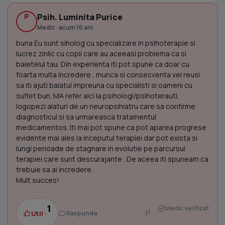
P
Psih. Luminita Purice
Medic · acum 16 ani
buna Eu sunt siholog cu specializare in psihoterapie si
lucrez zinlic cu copii care au aceeasi problema ca si
baietelul tau. Din experienta iti pot spune ca doar cu
foarta multa incredere , munca si consecventa vei reusi
sa iti ajuti baiatul impreuna cu specialisti si oameni cu
suflet bun. MA refer aici la psihologi/psihoterauti,
logopezi alaturi de un neuropsihiatru care sa confirme
diagnosticul si sa urmareasca tratamentul
medicamentos. Iti mai pot spune ca pot aparea progrese
evidente mai ales la inceputul terapiei dar pot exista si
lungi perioade de stagnare in evolutie pe parcursul
terapiei care sunt descurajante . De aceea iti spuneam ca
trebuie sa ai incredere.
Mult succes!
1
Medic verificat
Util ·
Raspunde