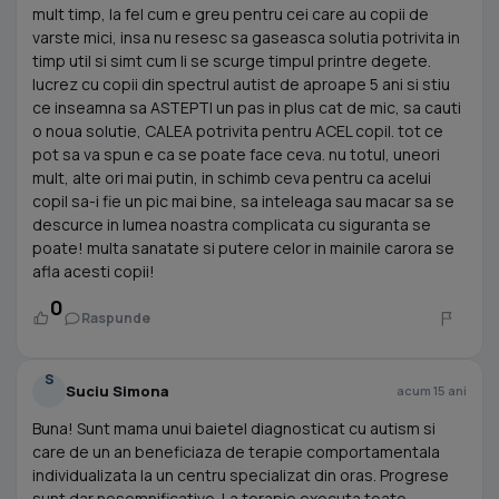
mult timp, la fel cum e greu pentru cei care au copii de
varste mici, insa nu resesc sa gaseasca solutia potrivita in
timp util si simt cum li se scurge timpul printre degete.
lucrez cu copii din spectrul autist de aproape 5 ani si stiu
ce inseamna sa ASTEPTI un pas in plus cat de mic, sa cauti
o noua solutie, CALEA potrivita pentru ACEL copil. tot ce
pot sa va spun e ca se poate face ceva. nu totul, uneori
mult, alte ori mai putin, in schimb ceva pentru ca acelui
copil sa-i fie un pic mai bine, sa inteleaga sau macar sa se
descurce in lumea noastra complicata cu siguranta se
poate! multa sanatate si putere celor in mainile carora se
afla acesti copii!
0
Raspunde
S
Suciu Simona
acum 15 ani
Buna! Sunt mama unui baietel diagnosticat cu autism si
care de un an beneficiaza de terapie comportamentala
individualizata la un centru specializat din oras. Progrese
sunt dar nesemnificative. La terapie executa toate