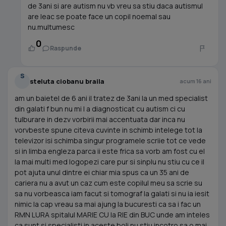
de 3ani si are autism nu vb vreu sa stiu daca autismul
are leac se poate face un copil noemal sau
nu.multumesc
0
Raspunde
S
steluta ciobanu braila
acum 16 ani
am un baietel de 6 ani il tratez de 3ani la un med specialist
din galati f bun nu mi l a diagnosticat cu autism ci cu
tulburare in dezv vorbirii mai accentuata dar inca nu
vorvbeste spune citeva cuvinte in schimb intelege tot la
televizor isi schimba singur programele scriie tot ce vede
si in limba engleza parca ii este frica sa vorb am fost cu el
la mai multi med logopezi care pur si sinplu nu stiu cu ce il
pot ajuta unul dintre ei chiar mia spus ca un 35 ani de
cariera nu a avut un caz cum este copilul meu sa scrie su
sa nu vorbeasca iam facut si tomograf la galati si nu ia iesit
nimic la cap vreau sa mai ajung la bucuresti ca sa i fac un
RMN LURA spitalul MARIE CU la RIE din BUC unde am inteles
ca sunt si specialisti in aceste boli nu stiu incotro sa o mai