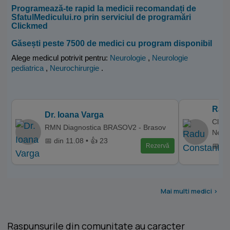
Programează-te rapid la medicii recomandați de
SfatulMedicului.ro prin serviciul de programări
Clickmed
Găsești peste 7500 de medici cu program disponibil
Alege medicul potrivit pentru:
Neurologie
,
Neurologie
pediatrica
,
Neurochirurgie
.
Radu
Dr. Ioana Varga
Clini
RMN Diagnostica BRASOV2 - Brasov
Neam
📅 din 11.08 • 👍 23
📅 di
Rezervă
Mai multi medici >
Raspunsurile din comunitate au caracter