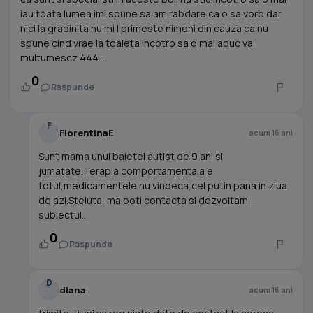
iau toata lumea imi spune sa am rabdare ca o sa vorb dar
nici la gradinita nu mi l primeste nimeni din cauza ca nu
spune cind vrae la toaleta incotro sa o mai apuc va
multumescz 444....
0
Raspunde
F
FlorentinaE
acum 16 ani
Sunt mama unui baietel autist de 9 ani si
jumatate.Terapia comportamentala e
totul,medicamentele nu vindeca,cel putin pana in ziua
de azi.Steluta, ma poti contacta si dezvoltam
subiectul..
0
Raspunde
D
diana
acum 16 ani