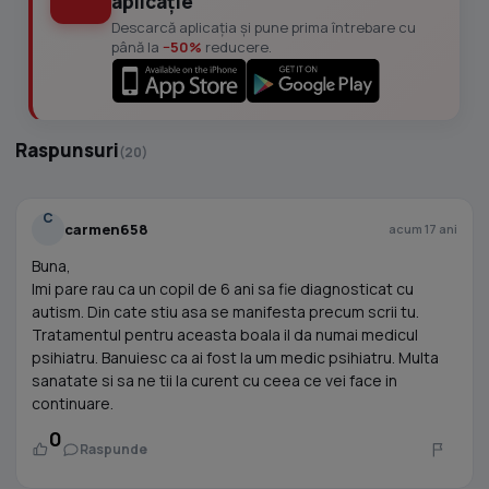
aplicație
Descarcă aplicația și pune prima întrebare cu
până la
−50%
reducere.
Raspunsuri
(20)
C
carmen658
acum 17 ani
Buna,
Imi pare rau ca un copil de 6 ani sa fie diagnosticat cu
autism. Din cate stiu asa se manifesta precum scrii tu.
Tratamentul pentru aceasta boala il da numai medicul
psihiatru. Banuiesc ca ai fost la um medic psihiatru. Multa
sanatate si sa ne tii la curent cu ceea ce vei face in
continuare.
0
Raspunde