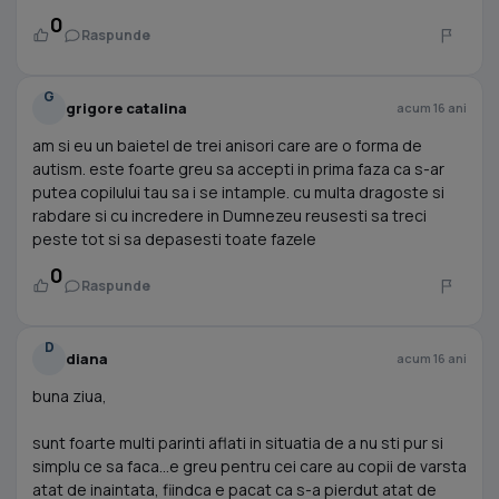
0
Raspunde
G
grigore catalina
acum 16 ani
am si eu un baietel de trei anisori care are o forma de
autism. este foarte greu sa accepti in prima faza ca s-ar
putea copilului tau sa i se intample. cu multa dragoste si
rabdare si cu incredere in Dumnezeu reusesti sa treci
peste tot si sa depasesti toate fazele
0
Raspunde
D
diana
acum 16 ani
buna ziua,
sunt foarte multi parinti aflati in situatia de a nu sti pur si
simplu ce sa faca...e greu pentru cei care au copii de varsta
atat de inaintata, fiindca e pacat ca s-a pierdut atat de