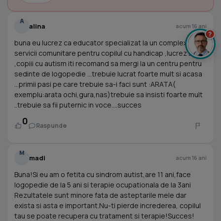
A
alina
acum 16 ani
?
buna eu lucrez ca educator specializat la un complex de
servicii comunitare pentru copilul cu handicap ,lucrez si cu
,copiii cu autism iti recomand sa mergi la un centru pentru
sedinte de logopedie ...trebuie lucrat foarte mult si acasa
...primii pasi pe care trebuie sa-i faci sunt :ARATA(
exemplu:arata ochi,gura,nas)trebuie sa insisti foarte mult
..trebuie sa fii puternic in voce....succes
0
Raspunde
M
madi
acum 16 ani
Buna!Si eu am o fetita cu sindrom autist,are 11 ani,face
logopedie de la 5 ani si terapie ocupationala de la 3ani
Rezultatele sunt minore fata de asteptarile mele dar
exista si asta e important.Nu-ti pierde increderea, copilul
tau se poate recupera cu tratament si terapie!Succes!