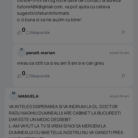
trimite-ti-mi va rog niste date de contact la adresa
tutoreABA@gmail.com
, va pot ajuta cu cateva
sugestii/sfaturi/informatii.
o zi buna si sa ne auzim cu bine!
0
Raspunde
P
panait.marian
acum 14 ani
vreau sa stiti ca si eu am 9 ani si e can greu
0
Raspunde
M
MANUELA
acum 16 ani
VA INTELEG DISPERAREA SI VA INDRUM LA DL. DOCTOR
RADU NAGHIU.DUMNEALUI ARE CABINET LA BUCURESTI
DAR ESTE UN MEDIC DEOSEBIT
L-AM VAYUT LA TV SI VREM SI NOI SA MERGEM LA
DUMNEALUI CU BAIETELUL NOSTRU.NU VA GANDITI PREA