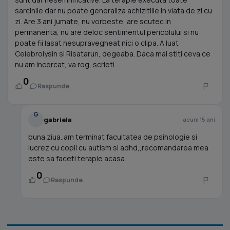
sarcinile dar nu poate generaliza achizitiile in viata de zi cu
zi. Are 3 ani jumate, nu vorbeste, are scutec in
permanenta, nu are deloc sentimentul pericolului si nu
poate fii lasat nesupravegheat nici o clipa. A luat
Celebrolysin si Risatarun, degeaba. Daca mai stiti ceva ce
nu am incercat, va rog, scrieti.
0
Raspunde
G
gabriela
acum 15 ani
buna ziua..am terminat facultatea de psihologie si
lucrez cu copii cu autism si adhd,,recomandarea mea
este sa faceti terapie acasa.
0
Raspunde