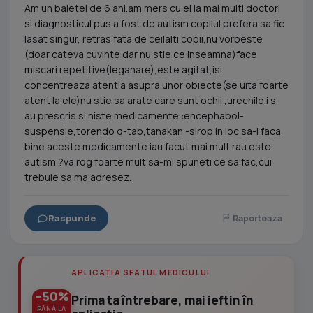
Am un baietel de 6 ani.am mers cu el la mai multi doctori
si diagnosticul pus a fost de autism.copilul prefera sa fie
lasat singur, retras fata de ceilalti copii,nu vorbeste
(doar cateva cuvinte dar nu stie ce inseamna)face
miscari repetitive(leganare),este agitat,isi
concentreaza atentia asupra unor obiecte(se uita foarte
atent la ele)nu stie sa arate care sunt ochii ,urechile.i s-
au prescris si niste medicamente :encephabol-
suspensie,torendo q-tab,tanakan -sirop.in loc sa-i faca
bine aceste medicamente iau facut mai mult rau.este
autism ?va rog foarte mult sa-mi spuneti ce sa fac,cui
trebuie sa ma adresez.
Raspunde
Raporteaza
APLICAȚIA SFATUL MEDICULUI
−50%
Prima ta întrebare, mai ieftin în
PÂNĂ LA