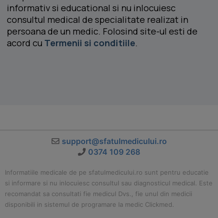
informativ si educational si nu inlocuiesc
consultul medical de specialitate realizat in
persoana de un medic. Folosind site-ul esti de
acord cu
Termenii si conditiile
.
support@sfatulmedicului.ro
0374 109 268
Informatiile medicale de pe sfatulmedicului.ro sunt pentru educatie
si informare si nu inlocuiesc consultul sau diagnosticul medical. Este
recomandat sa consultati fie medicul Dvs., fie unul din medicii
disponibili in sistemul de programare la medic Clickmed.