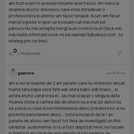
am fost exact in aceeasi situatie anul trecut. Am mers la
doamna doctor dobrescu care este intradevar o
profesionista si ulterior am facut terapie. Acum am facut
mari progrese si sper sa evoluam cat mai mult pe
parcurs.Nu mai astepta mergi la un control cu el.Daca vrei
mai multe informatii scrie-mi pe
kalinda76@yahoo.com
, te
inteleg prin ce treci.
0
Raspunde
G
geanina
acum 16 ani
am si eu un baietel de 2 ani jumate care nu vorbeste decat
mama tata papa caca fafa adk afara babo adk bravo....si
astea atunci cand vrea el....iau mai scapat o singura data
floarea sticla si cartea dar de atunci nu a mai zis deloc.nu
se joaca cu copii si nul intereseaza deloc prezenta lor si nu
priveste persoanele deloc....totul a inceput de la 1 an
jumate de atunci iam facut tot felul de investigatii un IRM
cerebral ,audiometrie si nu a fost depistat nimic.noi locuim
in franta si aici face de aproximativ 9 luni sedinte de