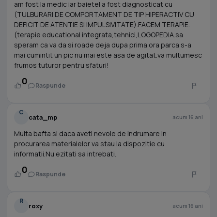
am fost la medic iar baietel a fost diagnosticat cu
(TULBURARI DE COMPORTAMENT DE TIP HIPERACTIV CU
DEFICIT DE ATENTIE SI IMPULSIVITATE).FACEM TERAPIE.
(terapie educational integrata,tehnici,LOGOPEDIA.sa
speram ca va da si roade deja dupa prima ora parca s-a
mai cumintit un pic nu mai este asa de agitat.va multumesc
frumos tuturor pentru sfaturi!
0
Raspunde
C
cata_mp
acum 16 ani
Multa bafta si daca aveti nevoie de indrumare in
procurarea materialelor va stau la dispozitie cu
informatii.Nu ezitati sa intrebati.
0
Raspunde
R
roxy
acum 16 ani