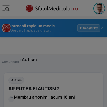
Întreabă rapid un medic
×
▶ GooglePlay
Descarcă aplicația gratuit
›
Autism
Comunitate
Autism
AR PUTEA FI AUTISM?
Membru anonim · acum 16 ani