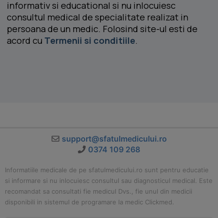
informativ si educational si nu inlocuiesc
consultul medical de specialitate realizat in
persoana de un medic. Folosind site-ul esti de
acord cu
Termenii si conditiile
.
support@sfatulmedicului.ro
0374 109 268
Informatiile medicale de pe sfatulmedicului.ro sunt pentru educatie
si informare si nu inlocuiesc consultul sau diagnosticul medical. Este
recomandat sa consultati fie medicul Dvs., fie unul din medicii
disponibili in sistemul de programare la medic Clickmed.