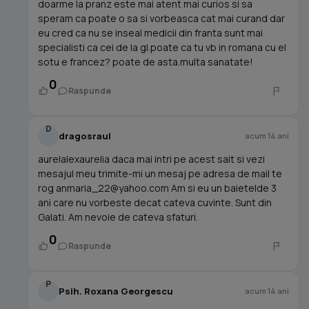
doarme la pranz este mai atent mai curios si sa
speram ca poate o sa si vorbeasca cat mai curand dar
eu cred ca nu se inseal medicii din franta sunt mai
specialisti ca cei de la gl.poate ca tu vb in romana cu el
sotu e francez? poate de asta.multa sanatate!
0
Raspunde
D
dragosraul
acum 14 ani
aurelalexaurelia daca mai intri pe acest sait si vezi
mesajul meu trimite-mi un mesaj pe adresa de mail te
rog
anmaria_22@yahoo.com
Am si eu un baietelde 3
ani care nu vorbeste decat cateva cuvinte. Sunt din
Galati. Am nevoie de cateva sfaturi.
0
Raspunde
P
Psih. Roxana Georgescu
acum 14 ani