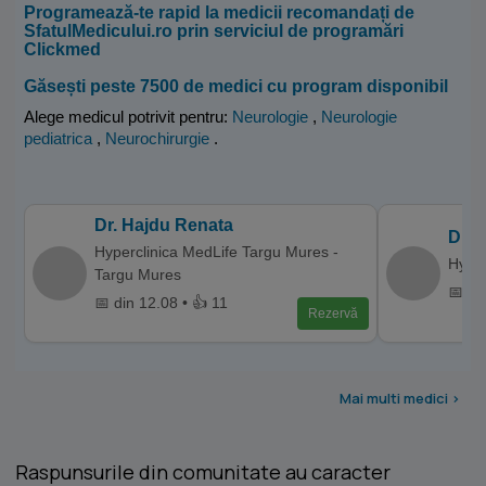
Programează-te rapid la medicii recomandați de
SfatulMedicului.ro prin serviciul de programări
Clickmed
Găsești peste 7500 de medici cu program disponibil
Alege medicul potrivit pentru:
Neurologie
,
Neurologie
pediatrica
,
Neurochirurgie
.
Dr. Hajdu Renata
Dr. 
Hyperclinica MedLife Targu Mures -
Hyper
Targu Mures
📅 di
📅 din 12.08 • 👍 11
Rezervă
Mai multi medici >
Raspunsurile din comunitate au caracter