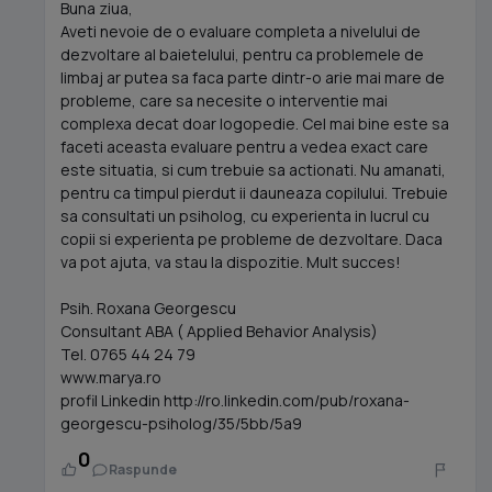
Buna ziua,
Aveti nevoie de o evaluare completa a nivelului de
dezvoltare al baietelului, pentru ca problemele de
limbaj ar putea sa faca parte dintr-o arie mai mare de
probleme, care sa necesite o interventie mai
complexa decat doar logopedie. Cel mai bine este sa
faceti aceasta evaluare pentru a vedea exact care
este situatia, si cum trebuie sa actionati. Nu amanati,
pentru ca timpul pierdut ii dauneaza copilului. Trebuie
sa consultati un psiholog, cu experienta in lucrul cu
copii si experienta pe probleme de dezvoltare. Daca
va pot ajuta, va stau la dispozitie. Mult succes!
Psih. Roxana Georgescu
Consultant ABA ( Applied Behavior Analysis)
Tel. 0765 44 24 79
www.marya.ro
profil Linkedin http://ro.linkedin.com/pub/roxana-
georgescu-psiholog/35/5bb/5a9
0
Raspunde