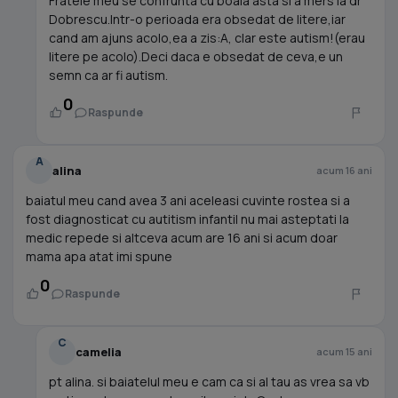
Fratele meu se confrunta cu boala asta si a mers la dr
Dobrescu.Intr-o perioada era obsedat de litere,iar
cand am ajuns acolo,ea a zis:A, clar este autism!(erau
litere pe acolo).Deci daca e obsedat de ceva,e un
semn ca ar fi autism.
0
Raspunde
A
alina
acum 16 ani
baiatul meu cand avea 3 ani aceleasi cuvinte rostea si a
fost diagnosticat cu autitism infantil nu mai asteptati la
medic repede si altceva acum are 16 ani si acum doar
mama apa atat imi spune
0
Raspunde
C
camelia
acum 15 ani
pt alina. si baiatelul meu e cam ca si al tau as vrea sa vb