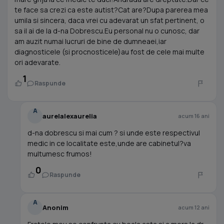
te face sa crezi ca este autist?Cat are?Dupa parerea mea
umila si sincera, daca vrei cu adevarat un sfat pertinent, o
sa il ai de la d-na Dobrescu.Eu personal nu o cunosc, dar
am auzit numai lucruri de bine de dumneaei,iar
diagnosticele (si procnosticele)au fost de cele mai multe
ori adevarate.
1
Raspunde
A
aurelalexaurelia
acum 16 ani
d-na dobrescu si mai cum ? si unde este respectivul
medic in ce localitate este,unde are cabinetul?va
multumesc frumos!
0
Raspunde
A
Anonim
acum 12 ani