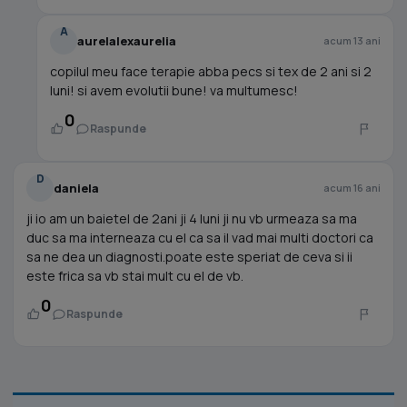
A
aurelalexaurelia
acum 13 ani
copilul meu face terapie abba pecs si tex de 2 ani si 2
luni! si avem evolutii bune! va multumesc!
0
Raspunde
D
daniela
acum 16 ani
ji io am un baietel de 2ani ji 4 luni ji nu vb urmeaza sa ma
duc sa ma interneaza cu el ca sa il vad mai multi doctori ca
sa ne dea un diagnosti.poate este speriat de ceva si ii
este frica sa vb stai mult cu el de vb.
0
Raspunde