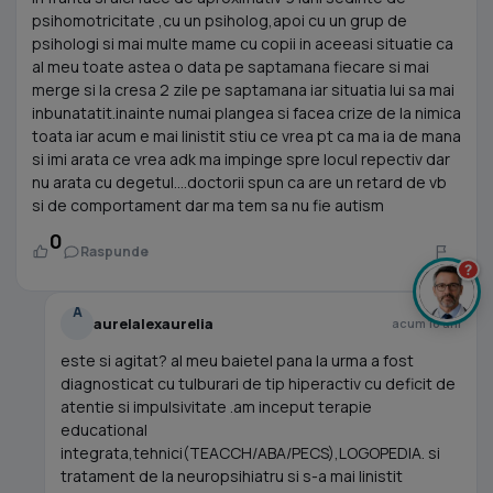
psihomotricitate ,cu un psiholog,apoi cu un grup de
psihologi si mai multe mame cu copii in aceeasi situatie ca
al meu toate astea o data pe saptamana fiecare si mai
merge si la cresa 2 zile pe saptamana iar situatia lui sa mai
inbunatatit.inainte numai plangea si facea crize de la nimica
toata iar acum e mai linistit stiu ce vrea pt ca ma ia de mana
si imi arata ce vrea adk ma impinge spre locul repectiv dar
nu arata cu degetul....doctorii spun ca are un retard de vb
si de comportament dar ma tem sa nu fie autism
0
Raspunde
?
A
aurelalexaurelia
acum 16 ani
este si agitat? al meu baietel pana la urma a fost
diagnosticat cu tulburari de tip hiperactiv cu deficit de
atentie si impulsivitate .am inceput terapie
educational
integrata,tehnici(TEACCH/ABA/PECS),LOGOPEDIA. si
tratament de la neuropsihiatru si s-a mai linistit