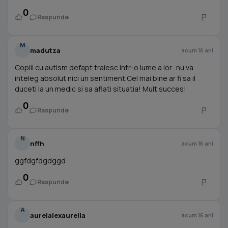
0
Raspunde
M
madutza
acum 16 ani
Copiii cu autism defapt traiesc intr-o lume a lor...nu va
inteleg absolut nici un sentiment.Cel mai bine ar fi sa il
duceti la un medic si sa aflati situatia! Mult succes!
0
Raspunde
N
nffh
acum 16 ani
ggfdgfdgdggd
0
Raspunde
A
aurelalexaurelia
acum 16 ani