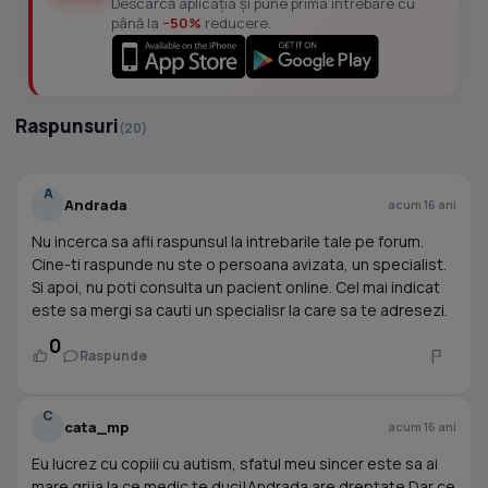
Descarcă aplicația și pune prima întrebare cu
până la
−50%
reducere.
Raspunsuri
(20)
A
Andrada
acum 16 ani
Nu incerca sa afli raspunsul la intrebarile tale pe forum.
Cine-ti raspunde nu ste o persoana avizata, un specialist.
Si apoi, nu poti consulta un pacient online. Cel mai indicat
este sa mergi sa cauti un specialisr la care sa te adresezi.
0
Raspunde
C
cata_mp
acum 16 ani
Eu lucrez cu copiii cu autism, sfatul meu sincer este sa ai
mare grija la ce medic te duci!Andrada are dreptate.Dar ce