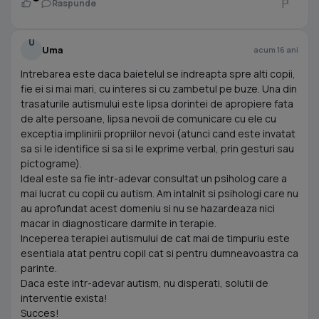
Raspunde
U
Uma
acum 16 ani
Intrebarea este daca baietelul se indreapta spre alti copii,
fie ei si mai mari, cu interes si cu zambetul pe buze. Una din
trasaturile autismului este lipsa dorintei de apropiere fata
de alte persoane, lipsa nevoii de comunicare cu ele cu
exceptia implinirii propriilor nevoi (atunci cand este invatat
sa si le identifice si sa si le exprime verbal, prin gesturi sau
pictograme).
Ideal este sa fie intr-adevar consultat un psiholog care a
mai lucrat cu copii cu autism. Am intalnit si psihologi care nu
au aprofundat acest domeniu si nu se hazardeaza nici
macar in diagnosticare darmite in terapie.
Inceperea terapiei autismului de cat mai de timpuriu este
esentiala atat pentru copil cat si pentru dumneavoastra ca
parinte.
Daca este intr-adevar autism, nu disperati, solutii de
interventie exista!
Succes!