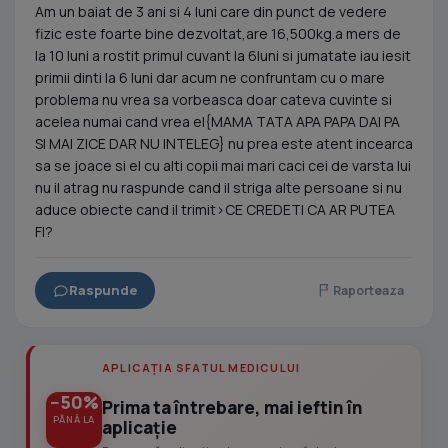
Am un baiat de 3 ani si 4 luni care din punct de vedere
fizic este foarte bine dezvoltat,are 16,500kg.a mers de
la 10 luni a rostit primul cuvant la 6luni si jumatate iau iesit
primii dinti la 6 luni dar acum ne confruntam cu o mare
problema nu vrea sa vorbeasca doar cateva cuvinte si
acelea numai cand vrea el{MAMA TATA APA PAPA DAI PA
SI MAI ZICE DAR NU INTELEG} nu prea este atent incearca
sa se joace si el cu alti copii mai mari caci cei de varsta lui
nu il atrag nu raspunde cand il striga alte persoane si nu
aduce obiecte cand il trimit>CE CREDETI CA AR PUTEA
FI?
Raspunde
Raporteaza
APLICAȚIA SFATUL MEDICULUI
−50%
Prima ta întrebare, mai ieftin în
PÂNĂ LA
aplicație