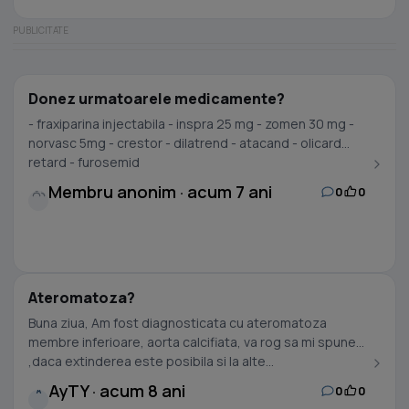
Donez urmatoarele medicamente?
- fraxiparina injectabila - inspra 25 mg - zomen 30 mg -
norvasc 5mg - crestor - dilatrend - atacand - olicard
retard - furosemid
Membru anonim · acum 7 ani
0
0
Ateromatoza?
Buna ziua, Am fost diagnosticata cu ateromatoza
membre inferioare, aorta calcifiata, va rog sa mi spuneti
,daca extinderea este posibila si la alte...
AyTY · acum 8 ani
0
0
A