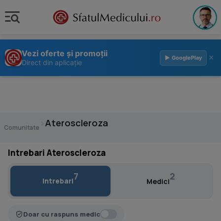
Vezi oferte și promoții
×
▶ GooglePlay
Direct din aplicație
›
Ateroscleroza
Comunitate
Intrebari Ateroscleroza
7
2
Intrebari
Medici
Doar cu raspuns medic