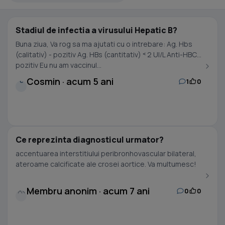
Stadiul de infectia a virusului Hepatic B?
Buna ziua, Va rog sa ma ajutati cu o intrebare: Ag. Hbs
(calitativ) - pozitiv Ag. HBs (cantitativ) ˂ 2 UI/L Anti-HBC
pozitiv Eu nu am vaccinul...
Cosmin · acum 5 ani
1
0
C
Ce reprezinta diagnosticul urmator?
accentuarea interstitiului peribronhovascular bilateral,
ateroame calcificate ale crosei aortice. Va multumesc!
Membru anonim · acum 7 ani
0
0