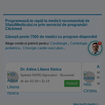
Programează-te rapid la medicii recomandați de
SfatulMedicului.ro prin serviciul de programări
Clickmed
Găsești peste 7500 de medici cu program disponibil
Alege medicul potrivit pentru:
Cardiologie
,
Cardiologie
?
pediatrica
,
Chirurgie cardio-vasculara
.
Adel
Dr. Adina Liliana Stoica
Affid
Spitalul NORD Agricultori - Bucuresti
Bucur
📅 din 02.09 • 👍 19
📅 di
Rezervă
Mai multi medici >