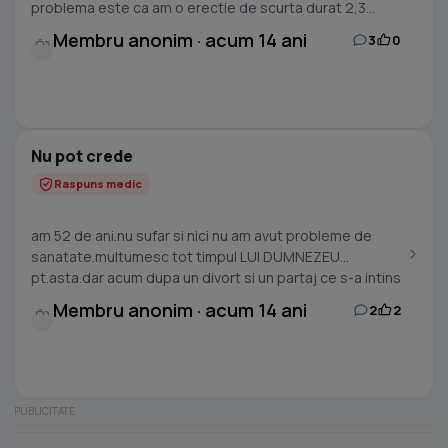
problema este ca am o erectie de scurta durat 2,3...
Membru anonim · acum 14 ani
3
0
Nu pot crede
Raspuns medic
am 52 de ani.nu sufar si nici nu am avut probleme de
sanatate.multumesc tot timpul LUI DUMNEZEU
pt.asta.dar acum dupa un divort si un partaj ce s-a intins
pe...
Membru anonim · acum 14 ani
2
2