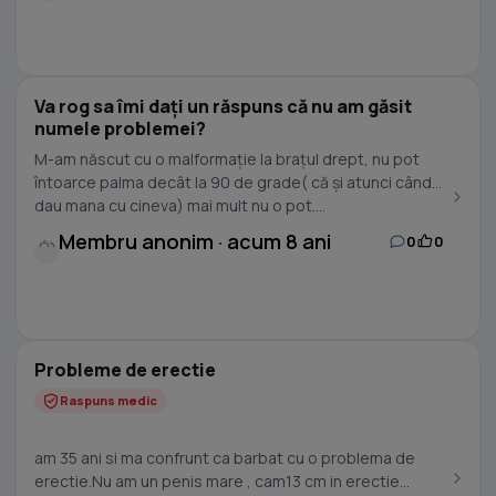
Va rog sa îmi dați un răspuns că nu am găsit
numele problemei?
M-am născut cu o malformație la brațul drept, nu pot
întoarce palma decât la 90 de grade( că și atunci când
dau mana cu cineva) mai mult nu o pot....
Membru anonim · acum 8 ani
0
0
Probleme de erectie
Raspuns medic
am 35 ani si ma confrunt ca barbat cu o problema de
erectie.Nu am un penis mare , cam13 cm in erectie