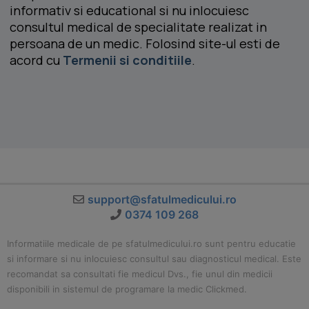
informativ si educational si nu inlocuiesc
consultul medical de specialitate realizat in
persoana de un medic. Folosind site-ul esti de
acord cu
Termenii si conditiile
.
support@sfatulmedicului.ro
0374 109 268
Informatiile medicale de pe sfatulmedicului.ro sunt pentru educatie
si informare si nu inlocuiesc consultul sau diagnosticul medical. Este
recomandat sa consultati fie medicul Dvs., fie unul din medicii
disponibili in sistemul de programare la medic Clickmed.