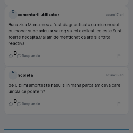
C
comentarii utilizatori
acum 17 ani
Buna ziua.Mama mea a fost diagnosticata cu micronodul
pulmonar subclavicular.va rog sa-mi explicati ce este.Sunt
foarte necajita.Mai am de mentionat ca are si artrita
reactiva.
0
Raspunde
N
ncoleta
acum 15 ani
de 0 zi imi amorteste nasul si in mana parca am ceva care
umbla ce poate fi?
0
Raspunde