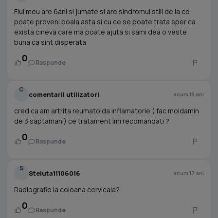
Fiul meu are 6ani si jumate si are sindromul still de la ce
poate proveni boala asta si cu ce se poate trata sper ca
exista cineva care ma poate ajuta si sami dea o veste
buna ca sint disperata
0
Raspunde
C
comentarii utilizatori
acum 18 ani
cred ca am artrita reumatoida inflamatorie ( fac moldamin
de 3 saptamani) ce tratament imi recomandati ?
0
Raspunde
S
Steluta11106016
acum 17 ani
Radiografie la coloana cervicala?
0
Raspunde