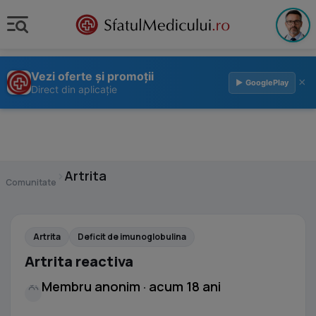
Vezi oferte și promoții
×
▶ GooglePlay
Direct din aplicație
›
Artrita
Comunitate
Artrita
Deficit de imunoglobulina
Artrita reactiva
Membru anonim · acum 18 ani