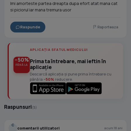
Imi amorteste partea dreapta dupa efort atat mana cat
si piciorul iar mana tremura usor
Raspunde
Raporteaza
APLICAȚIA SFATUL MEDICULUI
−50%
Prima ta întrebare, mai ieftin în
PÂNĂ LA
aplicație
Descarcă aplicația și pune prima întrebare cu
până la
−50%
reducere.
Raspunsuri
(5)
C
comentarii utilizatori
acum 18 ani