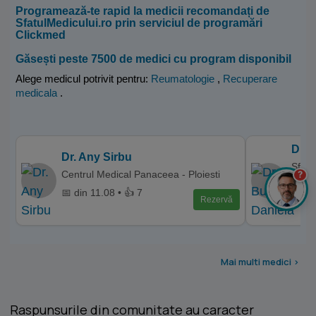
Programează-te rapid la medicii recomandați de
SfatulMedicului.ro prin serviciul de programări
Clickmed
Găsești peste 7500 de medici cu program disponibil
Alege medicul potrivit pentru:
Reumatologie
,
Recuperare
medicala
.
Dr. 
Dr. Any Sirbu
Sfant
Centrul Medical Panaceea - Ploiesti
?
Cente
📅 din 11.08 • 👍 7
📅 di
Rezervă
Mai multi medici >
Raspunsurile din comunitate au caracter