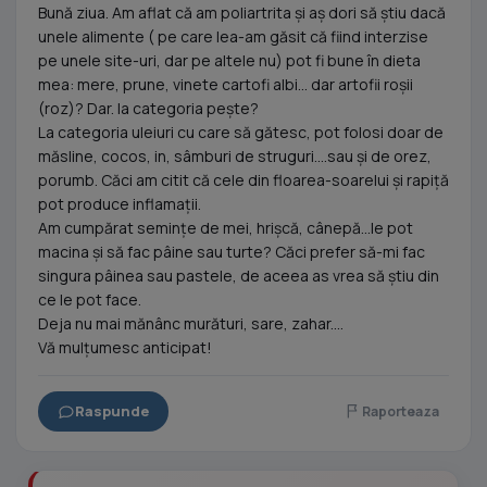
Bună ziua. Am aflat că am poliartrita și aș dori să știu dacă
unele alimente ( pe care lea-am găsit că fiind interzise
pe unele site-uri, dar pe altele nu) pot fi bune în dieta
mea: mere, prune, vinete cartofi albi... dar artofii roșii
(roz)? Dar. la categoria pește?
La categoria uleiuri cu care să gătesc, pot folosi doar de
măsline, cocos, in, sâmburi de struguri....sau și de orez,
porumb. Căci am citit că cele din floarea-soarelui și rapiță
pot produce inflamații.
Am cumpărat semințe de mei, hrișcă, cânepă...le pot
macina și să fac pâine sau turte? Căci prefer să-mi fac
singura pâinea sau pastele, de aceea as vrea să știu din
ce le pot face.
Deja nu mai mănânc murături, sare, zahar....
Vă mulțumesc anticipat!
Raspunde
Raporteaza