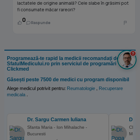
lactatele de origine animală? Cele slabe în grăsimi pot
fi consumate măcar rareori?
0
Raspunde
?
Programează-te rapid la medicii recomandați de
SfatulMedicului.ro prin serviciul de programări
Clickmed
Găsești peste 7500 de medici cu program disponibil
Alege medicul potrivit pentru:
Reumatologie
,
Recuperare
medicala
.
Dr. Sargu Carmen Iuliana
Dr. 
Sfanta Maria - Ion Mihalache -
Clini
Bucuresti
Med,P