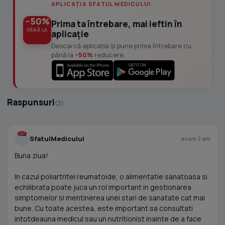
APLICAȚIA SFATUL MEDICULUI
−50%
Prima ta întrebare, mai ieftin în
PÂNĂ LA
aplicație
Descarcă aplicația și pune prima întrebare cu
până la
−50%
reducere.
Raspunsuri
(2)
SfatulMedicului
acum 2 ani
Buna ziua!
In cazul poliartritei reumatoide, o alimentatie sanatoasa si
echilibrata poate juca un rol important in gestionarea
simptomelor si mentinerea unei stari de sanatate cat mai
bune. Cu toate acestea, este important sa consultati
intotdeauna medicul sau un nutritionist inainte de a face