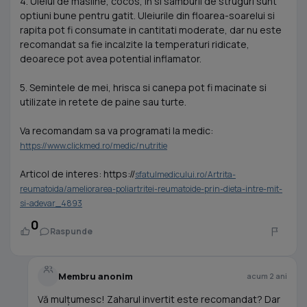
4. Uleiul de masline, cocos, in si samburii de struguri sunt
optiuni bune pentru gatit. Uleiurile din floarea-soarelui si
rapita pot fi consumate in cantitati moderate, dar nu este
recomandat sa fie incalzite la temperaturi ridicate,
deoarece pot avea potential inflamator.
5. Semintele de mei, hrisca si canepa pot fi macinate si
utilizate in retete de paine sau turte.
Va recomandam sa va programati la medic:
https://www.clickmed.ro/medic/nutritie
Articol de interes: https://
sfatulmedicului.ro/Artrita-
reumatoida/ameliorarea-poliartritei-reumatoide-prin-dieta-intre-mit-
si-adevar_4893
0
Raspunde
Membru anonim
acum 2 ani
Vă mulțumesc! Zaharul invertit este recomandat? Dar