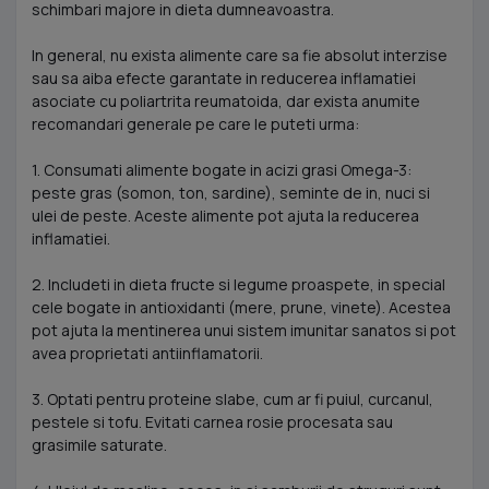
schimbari majore in dieta dumneavoastra.
In general, nu exista alimente care sa fie absolut interzise
sau sa aiba efecte garantate in reducerea inflamatiei
asociate cu poliartrita reumatoida, dar exista anumite
recomandari generale pe care le puteti urma:
1. Consumati alimente bogate in acizi grasi Omega-3:
peste gras (somon, ton, sardine), seminte de in, nuci si
ulei de peste. Aceste alimente pot ajuta la reducerea
inflamatiei.
2. Includeti in dieta fructe si legume proaspete, in special
cele bogate in antioxidanti (mere, prune, vinete). Acestea
pot ajuta la mentinerea unui sistem imunitar sanatos si pot
avea proprietati antiinflamatorii.
3. Optati pentru proteine slabe, cum ar fi puiul, curcanul,
pestele si tofu. Evitati carnea rosie procesata sau
grasimile saturate.