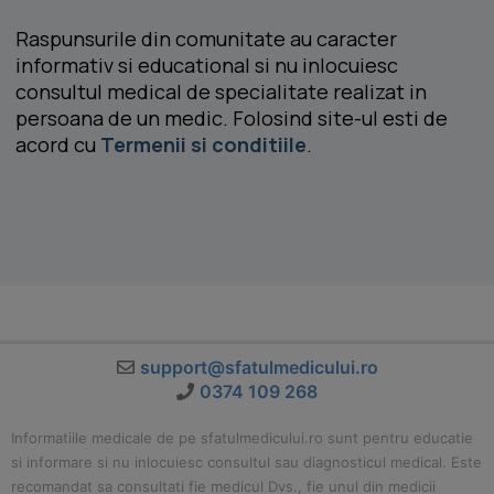
Raspunsurile din comunitate au caracter
informativ si educational si nu inlocuiesc
consultul medical de specialitate realizat in
persoana de un medic. Folosind site-ul esti de
acord cu
Termenii si conditiile
.
support@sfatulmedicului.ro
0374 109 268
Informatiile medicale de pe sfatulmedicului.ro sunt pentru educatie
si informare si nu inlocuiesc consultul sau diagnosticul medical. Este
recomandat sa consultati fie medicul Dvs., fie unul din medicii