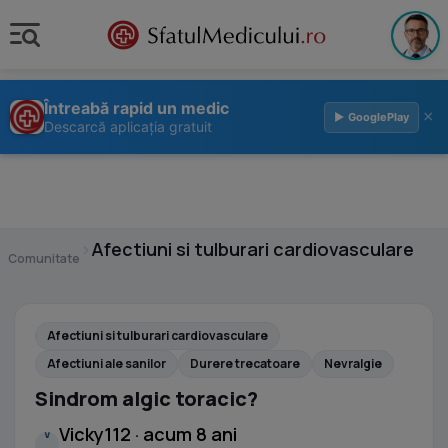
Întreabă rapid un medic
×
▶ GooglePlay
Descarcă aplicația gratuit
›
Afectiuni si tulburari cardiovasculare
Comunitate
Afectiuni si tulburari cardiovasculare
Afectiuni ale sanilor
Durere trecatoare
Nevralgie
Sindrom algic toracic?
Vicky112 · acum 8 ani
V