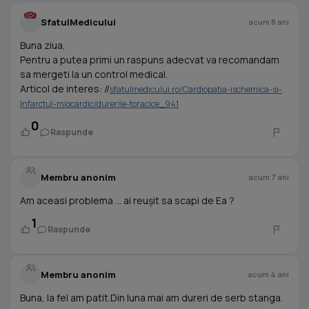
SfatulMedicului
acum 8 ani
Buna ziua,
Pentru a putea primi un raspuns adecvat va recomandam
sa mergeti la un control medical.
Articol de interes: //
sfatulmedicului.ro/Cardiopatia-ischemica-si-
Infarctul-miocardic/durerile-toracice_941
0
Raspunde
Membru anonim
acum 7 ani
Am aceasi problema ... ai reușit sa scapi de Ea ?
1
Raspunde
Membru anonim
acum 4 ani
Buna, la fel am patit.Din luna mai am dureri de serb stanga.