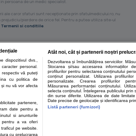
 in persoana de un medic specialist.
ii ale caror sfaturi sunt recepţionate prin sfatulmedicului.ro, nu
 prejudiciu/pierdere de orice fel. Pentru a putea utiliza site-ul
u
Termenii si conditiile
.
dențiale
Atât noi, cât și partenerii noștri preluc
tare analize
Specialitati medicale
Boli si afectiuni
Calculatoare
 dispozitivul dvs.,
Dezvoltarea și îmbunătățirea serviciilor. Măs
u caracter personal.
Stocarea și/sau accesarea informațiilor de
e informatii despre sanatate disponibile pe sfatulmedicului.ro au scop informativ si ed
profilurilor pentru selectarea conținutului pers
 respectiv vă puteți
analizelor medicale. Va sfatuim, ca pe langa informatia primita pe sfatulmedicului.ro s
conținut personalizat. Utilizarea profilurilor
ina cu politica de
personalizate. Crearea profilurilor pentr
ul de programari la medic Clickmed.
i și nu vă vor afecta
Măsurarea performanței conținutului. Utiliz
selecta conținutul. Înțelegerea publicului prin 
din surse diferite. Utilizarea de date limitat
Drepturile consumatorului
Parteneri
Pen
Date precise de geolocație și identificarea prin
ublicitate partenere,
Protectia consumatorilor -
Inscriere clinica
Cli
Listă parteneri (furnizori)
ucram date pentru a
ANPC
Creaza cont medic
Cau
nutul si anunturile
Solutionarea Alternativa a
Int
., pentru a va oferi
Litigiilor
Vid
 traficul pe website.
Parte din Grupul
Info consumator: 0800.080.999
Cli
atura cu prelucrarea
Formulare europene - CNAS
me