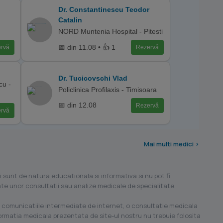
Dr. Constantinescu Teodor
Catalin
NORD Muntenia Hospital - Pitesti
📅 din 11.08 • 👍 1
rvă
Rezervă
Dr. Tucicovschi Vlad
cu -
Policlinica Profilaxis - Timisoara
📅 din 12.08
Rezervă
rvă
Mai multi medici >
i sunt de natura educationala si informativa si nu pot fi
ilate unor consultatii sau analize medicale de specialitate.
 comunicatiile intermediate de internet, o consultatie medicala
formatia medicala prezentata de site-ul nostru nu trebuie folosita