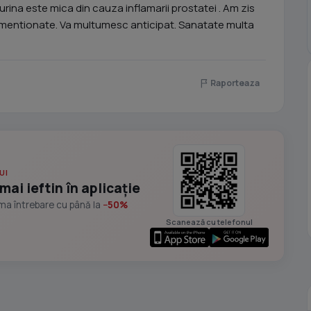
urina este mica din cauza inflamarii prostatei . Am zis
s mentionate. Va multumesc anticipat. Sanatate multa
Raporteaza
UI
mai ieftin în aplicație
ima întrebare cu până la
−50%
Scanează cu telefonul