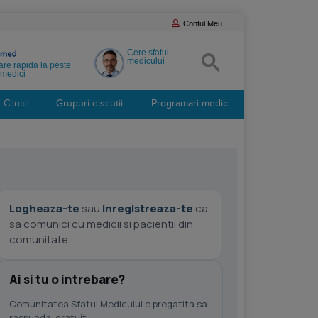
Contul Meu
Cere sfatul
medicului
re rapida la peste
medici
Clinici
Grupuri discutii
Programari medic
Logheaza-te
sau
inregistreaza-te
ca
sa comunici cu medicii si pacientii din
comunitate.
Ai si tu o intrebare?
Comunitatea Sfatul Medicului e pregatita sa
raspunda, gratuit.