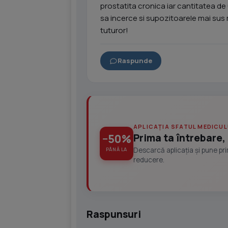
prostatita cronica iar cantitatea de 
sa incerce si supozitoarele mai su
tuturor!
Raspunde
APLICAȚIA SFATUL MEDICUL
Prima ta întrebare, 
−50%
Descarcă aplicația și pune pr
PÂNĂ LA
reducere.
Raspunsuri