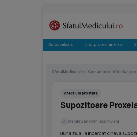
Autoevaluare
Interpretare analize
S
SfatulMedicului.ro
›
Comunitate
›
Afectiuni pro
Afectiuni prostata
Supozitoare Proxel
Membru anonim · acum 6 ani
Buna ziua , a incercat cineva supoz