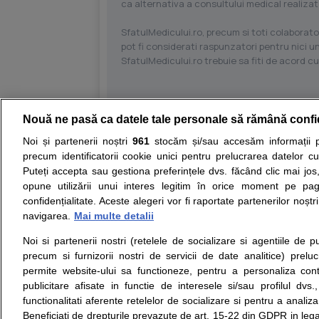
ca alternativa a consultului medical realizat
SfatulMedicului.ro, precum si toti colaborator
pot fi considerati raspunzatori pentru nici un
SfatulMedicului.ro trebuie sa fiti de acord c
Nouă ne pasă ca datele tale personale să rămână confi
Resurse:
Autoevaluare simptome
Interpre
Noi și partenerii noștri
961
stocăm și/sau accesăm informații pe
precum identificatorii cookie unici pentru prelucrarea datelor c
Opiniile avizate ale medicilor, sfaturile si orice alt
Puteți accepta sau gestiona preferințele dvs. făcând clic mai jos,
nici diagnosticul stabilit in urma investigatiilor si 
opune utilizării unui interes legitim în orice moment pe pag
ii punem la dispozitie pentru programare in sistem
confidențialitate. Aceste alegeri vor fi raportate partenerilor noștr
navigarea.
Mai multe detalii
Despre noi
Legal
Noi si partenerii nostri (retelele de socializare si agentiile de p
Despre noi
Termeni si conditii
precum si furnizorii nostri de servicii de date analitice) prel
Contact
Politica de
permite website-ului sa functioneze, pentru a personaliza conti
Intrebari frecvente
confidentialitate
publicitare afisate in functie de interesele si/sau profilul dvs
Consultanti
Politica de cookie
functionalitati aferente retelelor de socializare si pentru a analiza
medicali
Modifica Setarile Cookie
Beneficiati de drepturile prevazute de art. 15-22 din GDPR in leg