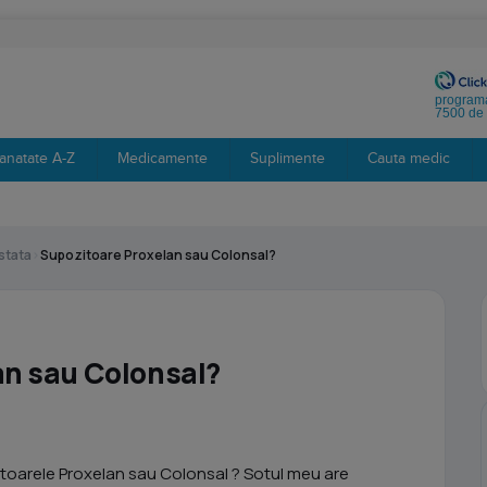
programa
7500 de 
anatate A-Z
Medicamente
Suplimente
Cauta medic
stata
›
Supozitoare Proxelan sau Colonsal?
an sau Colonsal?
itoarele Proxelan sau Colonsal ? Sotul meu are