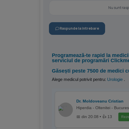
Nu sunt raspu
Raspunde la intrebare
Programează-te rapid la medici
serviciul de programări Clickm
Găsești peste 7500 de medici c
Alege medicul potrivit pentru:
Urologie
.
Dr. Moldoveanu Cristian
Hiperdia - Oltenitei - Bucures
📅 din 20.08 • 👍 13
Reze