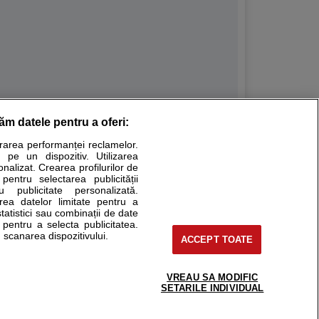
răm datele pentru a oferi:
Stiri medicale
urarea performanței reclamelor.
 pe un dispozitiv. Utilizarea
ucational. Ele nu pot substitui consultul medical direct si
onalizat. Crearea profilurilor de
a consultati fie medicul Dvs., fie unul dintre medicii pe care
 pentru selectarea publicității
u publicitate personalizată.
area datelor limitate pentru a
statistici sau combinații de date
e pentru a selecta publicitatea.
tru pacient
 scanarea dispozitivului.
ACCEPT TOATE
nici si cabinete
ta medic
reaba un medic
VREAU SA MODIFIC
support@sfatulmedicului.ro
SETARILE INDIVIDUAL
eoConsult
0374 109 268
ckmed - programari
dic