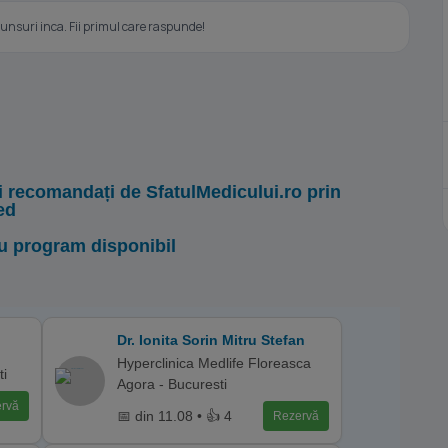
nsuri inca. Fii primul care raspunde!
i recomandați de SfatulMedicului.ro prin
ed
u program disponibil
Dr. Ionita Sorin Mitru Stefan
Hyperclinica Medlife Floreasca
ti
Agora - Bucuresti
rvă
📅 din 11.08 • 👍 4
Rezervă