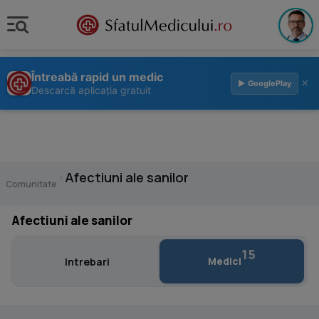
Întreabă rapid un medic
×
▶ GooglePlay
Descarcă aplicația gratuit
›
Afectiuni ale sanilor
Comunitate
Afectiuni ale sanilor
15
Medici
Intrebari