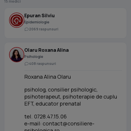
15 medici
Epuran Silviu
Epidemiologie
2069 raspunsuri
Olaru Roxana Alina
Psihologie
408 raspunsuri
Roxana Alina Olaru
psiholog, consilier psihologic,
psihoterapeut, psihoterapie de cuplu
EFT, educator prenatal
tel. 0728.47.15.06
e-mail:
contact@consiliere-
psihologica.ro