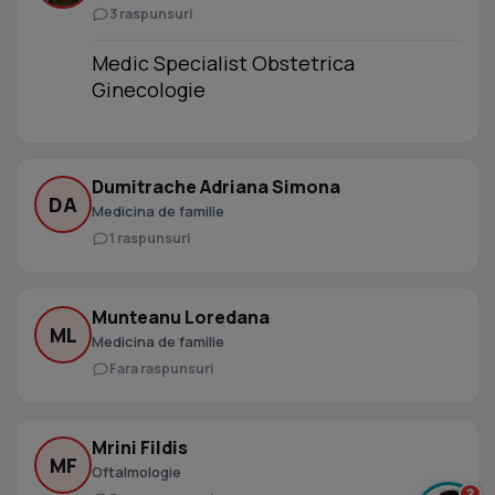
3 raspunsuri
Medic Specialist Obstetrica
Ginecologie
Dumitrache Adriana Simona
DA
Medicina de familie
1 raspunsuri
Munteanu Loredana
ML
Medicina de familie
Fara raspunsuri
Mrini Fildis
MF
Oftalmologie
?