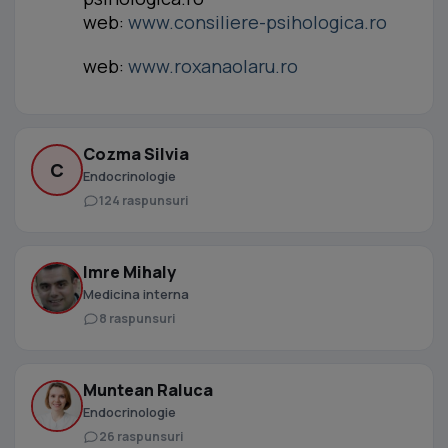
web:
www.consiliere-psihologica.ro
web:
www.roxanaolaru.ro
Cozma Silvia
C
Endocrinologie
124 raspunsuri
Imre Mihaly
Medicina interna
8 raspunsuri
Muntean Raluca
Endocrinologie
26 raspunsuri