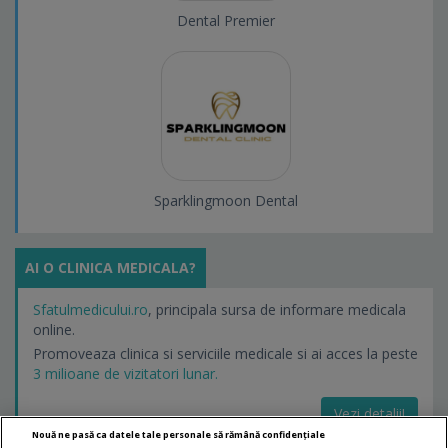
Dental Premier
Sparklingmoon Dental
AI O CLINICA MEDICALA?
Sfatulmedicului.ro
, principala sursa de informare medicala
online.
Promoveaza clinica si serviciile medicale si ai acces la peste
3 milioane de vizitatori lunar.
Vezi detalii!
Nouă ne pasă ca datele tale personale să rămână confidențiale