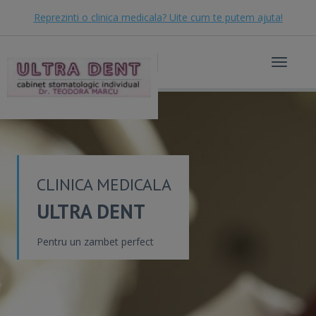
Reprezinti o clinica medicala? Uite cum te putem ajuta!
Toggle
navigat
CLINICA MEDICALA
ULTRA DENT
Pentru un zambet perfect