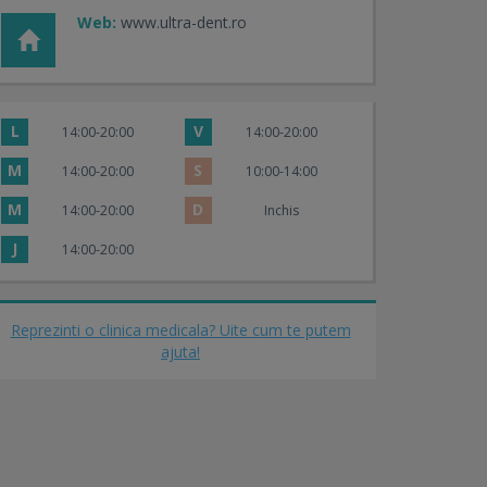
Web:
www.ultra-dent.ro
L
V
14:00-20:00
14:00-20:00
M
S
14:00-20:00
10:00-14:00
M
D
14:00-20:00
Inchis
J
14:00-20:00
Reprezinti o clinica medicala? Uite cum te putem
ajuta!