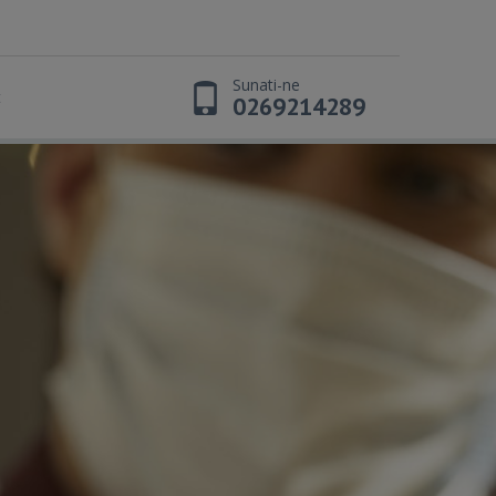
Sunati-ne
t
0269214289