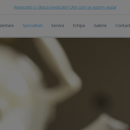
Reprezinti o clinica medicala? Uite cum te putem ajuta!
zentare
Specialitati
Servicii
Echipa
Galerie
Contac