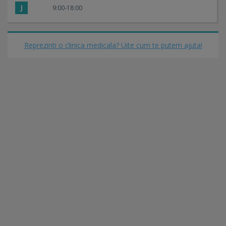
J
9:00-18:00
Reprezinti o clinica medicala? Uite cum te putem ajuta!