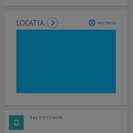
LOCATIA
Vezi harta
Tel:
0751516976