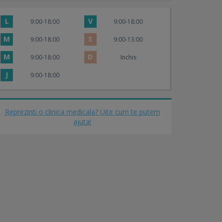
L
V
9:00-18:00
9:00-18:00
M
S
9:00-18:00
9:00-13:00
M
D
9:00-18:00
Inchis
J
9:00-18:00
Reprezinti o clinica medicala? Uite cum te putem
ajuta!