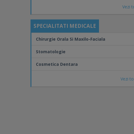
- Compozit
Vezi t
- Metale nobile si seminobile
Lucrari protetice mobile:
SPECIALITATI MEDICALE
- Elastic
- Schelatate
Chirurgie Orala Si Maxilo-Faciala
- Acrilice.
Stomatologie
Cosmetica dentara
- Tratamente de albire a dintilor
Cosmetica Dentara
- Fatetari ceramic si composite.
Vezi to