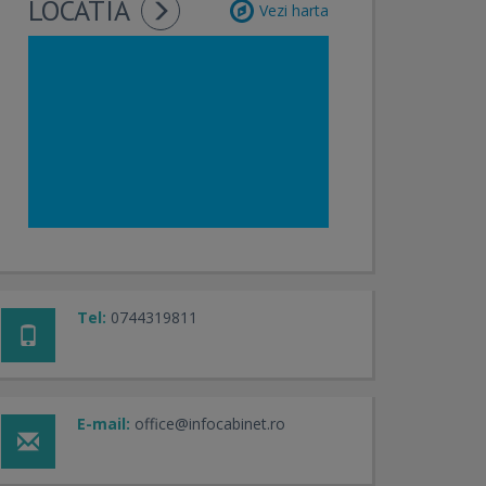
LOCATIA
Vezi harta
Tel:
0744319811
E-mail:
office@infocabinet.ro