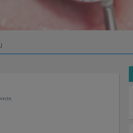
U
orecte;