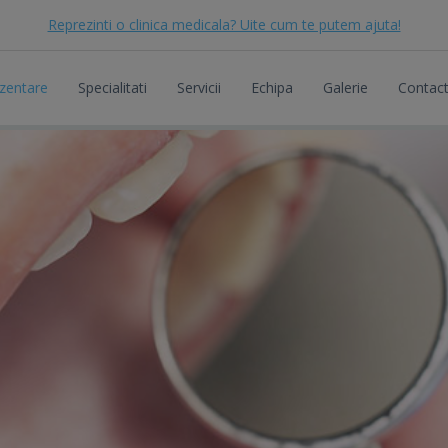
Reprezinti o clinica medicala? Uite cum te putem ajuta!
zentare
Specialitati
Servicii
Echipa
Galerie
Contac