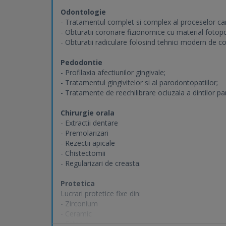
Odontologie
- Tratamentul complet si complex al proceselor car
- Obturatii coronare fizionomice cu material fotopo
- Obturatii radiculare folosind tehnici modern de co
Pedodontie
- Profilaxia afectiunilor gingivale;
- Tratamentul gingivitelor si al parodontopatiilor;
- Tratamente de reechilibrare ocluzala a dintilor pa
Chirurgie orala
- Extractii dentare
- Premolarizari
- Rezectii apicale
- Chistectomii
- Regularizari de creasta.
Protetica
Lucrari protetice fixe din:
- Zirconium
- Ceramic
- Estenia