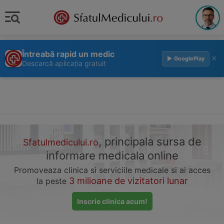
Întreabă rapid un medic
×
▶ GooglePlay
Descarcă aplicația gratuit
, principala sursa de
Sfatulmedicului.ro
informare medicala online
Promoveaza clinica si serviciile medicale si ai acces
3 milioane de vizitatori lunar
la peste
Inscrie clinica acum!