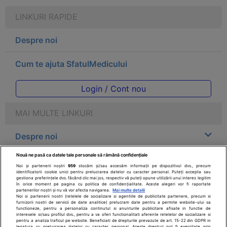
LINKURI RAPIDE
Despre noi
Cum te ajuta SfatulMedicului
Login / Cont nou
MAI MULTE LINKURI
Despre noi
Nouă ne pasă ca datele tale personale să rămână confidențiale
Legal
Noi și partenerii noștri
959
stocăm și/sau accesăm informații pe dispozitivul dvs., precum
identificatorii cookie unici pentru prelucrarea datelor cu caracter personal. Puteți accepta sau
gestiona preferințele dvs. făcând clic mai jos, respectiv vă puteți opune utilizării unui interes legitim
Drepturile consumatorului
în orice moment pe pagina cu politica de confidențialitate. Aceste alegeri vor fi raportate
partenerilor noștri și nu vă vor afecta navigarea.
Mai multe detalii
Noi si partenerii nostri (retelele de socializare si agentiile de publicitate partenere, precum si
furnizorii nostri de servicii de date analitice) prelucram date pentru a permite website-ului sa
Parteneri
functioneze, pentru a personaliza continutul si anunturile publicitare afisate in functie de
interesele si/sau profilul dvs., pentru a va oferi functionalitati aferente retelelor de socializare si
pentru a analiza traficul pe website. Beneficiati de drepturile prevazute de art. 15-22 din GDPR in
legatura cu prelucrarea datelor cu caracter personal. Aceste drepturi pot fi exercitate prin