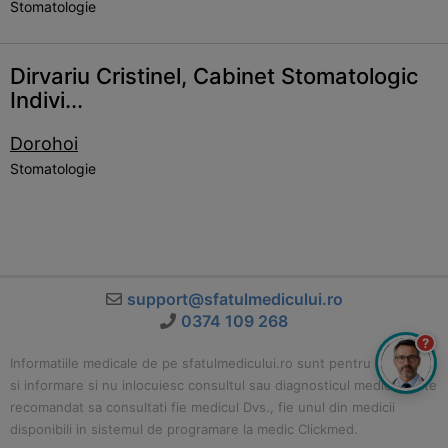
Stomatologie
Dirvariu Cristinel, Cabinet Stomatologic
Indivi...
Dorohoi
Stomatologie
support@sfatulmedicului.ro
0374 109 268
?
Informatiile medicale de pe sfatulmedicului.ro sunt pentru educatie
si informare si nu inlocuiesc consultul sau diagnosticul medical. Este
recomandat sa consultati fie medicul Dvs., fie unul din medicii
disponibili in sistemul de programare la medic Clickmed.