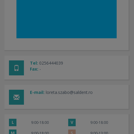
Tel:
0256444039
Fax:
-
E-mail:
loreta.szabo@saldent.ro
L
V
9:00-18:00
9:00-18:00
M
S
9:00-18:00
9:00-13:00