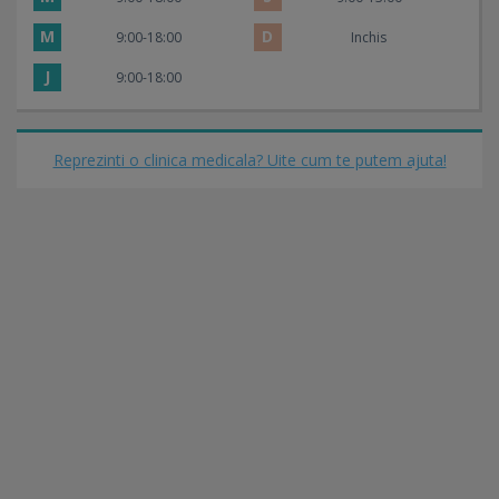
M
D
9:00-18:00
Inchis
J
9:00-18:00
Reprezinti o clinica medicala? Uite cum te putem ajuta!