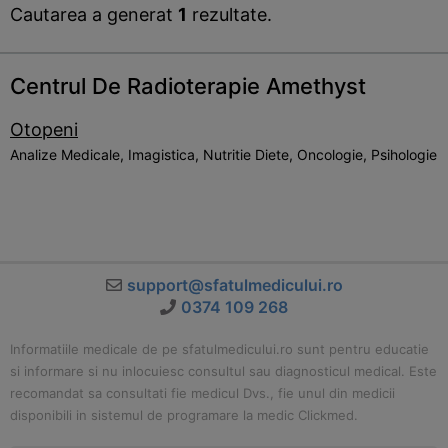
Cautarea a generat
1
rezultate.
Centrul De Radioterapie Amethyst
Otopeni
Analize Medicale, Imagistica, Nutritie Diete, Oncologie, Psihologie
support@sfatulmedicului.ro
0374 109 268
Informatiile medicale de pe sfatulmedicului.ro sunt pentru educatie
si informare si nu inlocuiesc consultul sau diagnosticul medical. Este
recomandat sa consultati fie medicul Dvs., fie unul din medicii
disponibili in sistemul de programare la medic Clickmed.