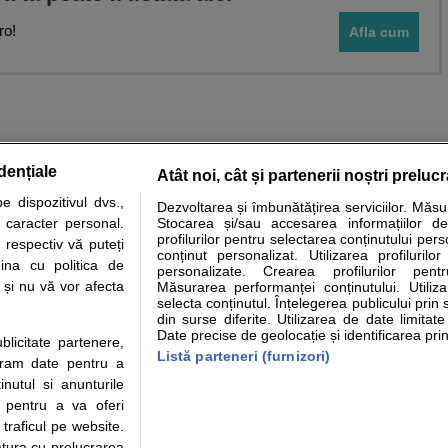
ro!
Afla cum
dențiale
Atât noi, cât și partenerii noștri preluc
 dispozitivul dvs.,
Dezvoltarea și îmbunătățirea serviciilor. Măs
tare analize
Specialitati medicale
Boli si afectiuni
Calculatoare
u caracter personal.
Stocarea și/sau accesarea informațiilor de
profilurilor pentru selectarea conținutului pers
 respectiv vă puteți
e informatii despre sanatate disponibile pe sfatulmedicului.ro au scop informativ si ed
conținut personalizat. Utilizarea profilurilor
ina cu politica de
personalizate. Crearea profilurilor pentr
analizelor medicale. Va sfatuim, ca pe langa informatia primita pe sfatulmedicului.ro s
i și nu vă vor afecta
Măsurarea performanței conținutului. Utiliz
ul de programari la medic Clickmed.
selecta conținutul. Înțelegerea publicului prin 
din surse diferite. Utilizarea de date limitat
Date precise de geolocație și identificarea prin
ublicitate partenere,
Drepturile consumatorului
Parteneri
Pen
Listă parteneri (furnizori)
ucram date pentru a
Protectia consumatorilor - ANPC
Inscriere clinica
Cli
nutul si anunturile
Solutionarea Alternativa a
Creaza cont medic
Ca
., pentru a va oferi
Litigiilor
Int
 traficul pe website.
Info consumator: 0800.080.999
Vi
atura cu prelucrarea
Parte din Grupul