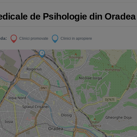
Medicale de Psihologie din Oradea
da:
Clinici promovate
Clinici in apropiere
4