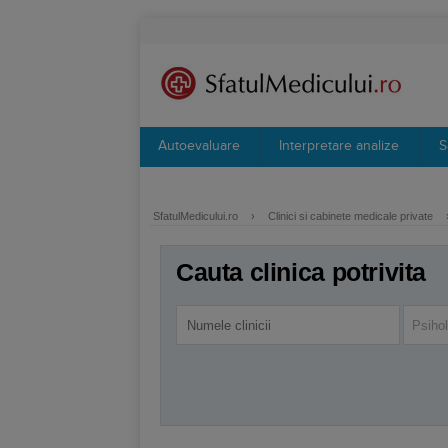
Autoevaluare
Interpretare analize
S
SfatulMedicului.ro
›
Clinici si cabinete medicale private
Cauta clinica potrivita
Psiho