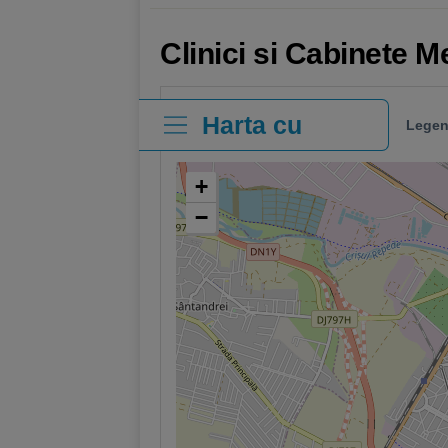
Clinici si Cabinete 
Harta cu
Legen
clinici
+
−