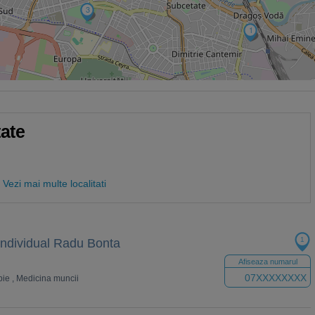
2
3
1
tate
Vezi mai multe localitati
1
Individual Radu Bonta
Afiseaza numarul
07XXXXXXXX
pie
,
Medicina muncii