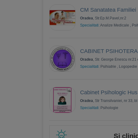
CM Sanatatea Familiei
Oradea
, Str.Ep.M.Pavel,nr.2
Specialitati:
Analize Medicale
,
Psi
CABINET PSIHOTERA
Oradea
, Str. George Enescu nr.21 
Specialitati:
Psihiatrie
,
Logopedie
Cabinet Psihologic Hus
Oradea
, Str Transilvaniei, nr 33, b
Specialitati:
Psihologie
Si clini