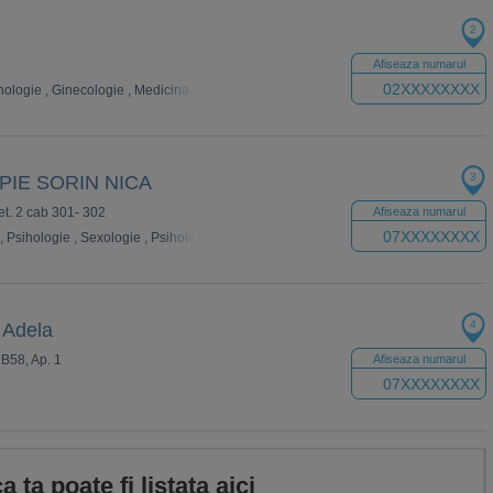
2
Afiseaza numarul
02XXXXXXXX
hologie
,
Ginecologie
,
Medicina alternativa
,
Medicina de familie
,
Homeopatie
3
PIE SORIN NICA
et. 2 cab 301- 302
Afiseaza numarul
07XXXXXXXX
,
Psihologie
,
Sexologie
,
Psihoterapie
,
Dependenta de alcool si droguri
4
 Adela
l B58, Ap. 1
Afiseaza numarul
07XXXXXXXX
ca ta poate fi listata aici