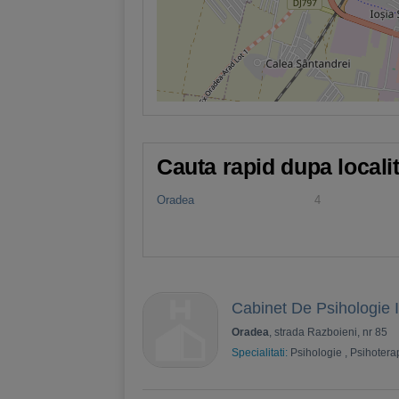
Cauta rapid dupa locali
Oradea
4
Cabinet De Psihologie 
Oradea
, strada Razboieni, nr 85
Specialitati:
Psihologie
,
Psihotera