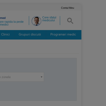
Contul Meu
Cere sfatul
medicului
re rapida la peste
medici
Clinici
Grupuri discutii
Programari medic
e zonele