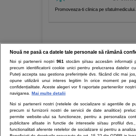
Promoveaza-ti clinica pe sfatulmedicului.
Nouă ne pasă ca datele tale personale să rămână confi
Noi și partenerii noștri
961
stocăm și/sau accesăm informații pe
Resurse:
Autoevaluare simptome
Interpre
precum identificatorii cookie unici pentru prelucrarea datelor c
Puteți accepta sau gestiona preferințele dvs. făcând clic mai jos,
Opiniile avizate ale medicilor, sfaturile si orice alt
opune utilizării unui interes legitim în orice moment pe pag
nici diagnosticul stabilit in urma investigatiilor si 
confidențialitate. Aceste alegeri vor fi raportate partenerilor noștr
ii punem la dispozitie pentru programare in sistem
navigarea.
Mai multe detalii
Noi si partenerii nostri (retelele de socializare si agentiile de p
Despre noi
Legal
precum si furnizorii nostri de servicii de date analitice) prel
Despre noi
Termeni si conditii
permite website-ului sa functioneze, pentru a personaliza conti
Contact
Politica de
publicitare afisate in functie de interesele si/sau profilul dvs
Intrebari frecvente
confidentialitate
functionalitati aferente retelelor de socializare si pentru a analiza
Consultanti
Politica de cookie
Beneficiati de drepturile prevazute de art. 15-22 din GDPR in leg