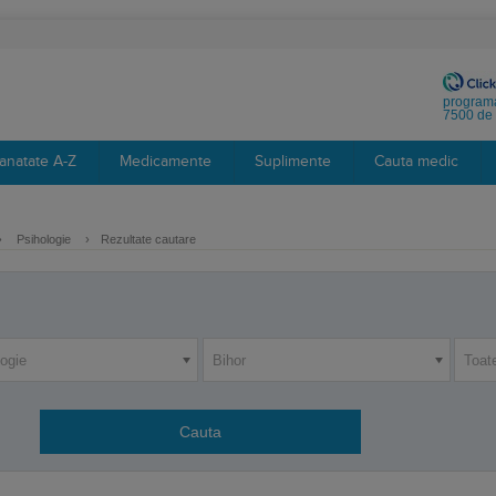
programa
7500 de 
anatate A-Z
Medicamente
Suplimente
Cauta medic
›
Psihologie
›
Rezultate cautare
logie
Bihor
Toat