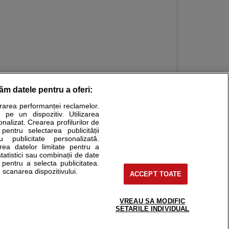
răm datele pentru a oferi:
urarea performanței reclamelor.
Stiri medicale
 pe un dispozitiv. Utilizarea
onalizat. Crearea profilurilor de
ucational. Ele nu pot substitui consultul medical direct si
 pentru selectarea publicității
u publicitate personalizată.
a consultati fie medicul Dvs., fie unul dintre medicii pe care
area datelor limitate pentru a
statistici sau combinații de date
e pentru a selecta publicitatea.
 scanarea dispozitivului.
ACCEPT TOATE
tru pacient
nici si cabinete
uta medic
VREAU SA MODIFIC
support@sfatulmedicului.ro
SETARILE INDIVIDUAL
reaba un medic
0374 109 268
deoConsult