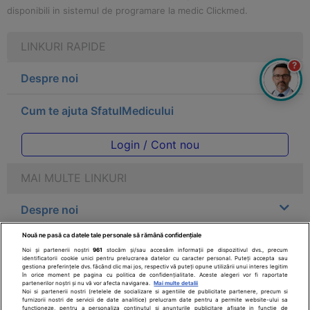
disponibili in sistemul de programare la medic Clickmed.
LINKURI RAPIDE
?
Despre noi
Cum te ajuta SfatulMedicului
Login / Cont nou
MAI MULTE LINKURI
Despre noi
Nouă ne pasă ca datele tale personale să rămână confidențiale
Legal
Noi și partenerii noștri
961
stocăm și/sau accesăm informații pe dispozitivul dvs., precum
identificatorii cookie unici pentru prelucrarea datelor cu caracter personal. Puteți accepta sau
gestiona preferințele dvs. făcând clic mai jos, respectiv vă puteți opune utilizării unui interes legitim
Drepturile consumatorului
în orice moment pe pagina cu politica de confidențialitate. Aceste alegeri vor fi raportate
partenerilor noștri și nu vă vor afecta navigarea.
Mai multe detalii
Noi si partenerii nostri (retelele de socializare si agentiile de publicitate partenere, precum si
furnizorii nostri de servicii de date analitice) prelucram date pentru a permite website-ului sa
Parteneri
functioneze, pentru a personaliza continutul si anunturile publicitare afisate in functie de