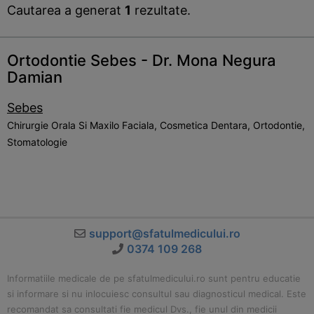
Cautarea a generat
1
rezultate.
Ortodontie Sebes - Dr. Mona Negura
Damian
Sebes
Chirurgie Orala Si Maxilo Faciala, Cosmetica Dentara, Ortodontie,
Stomatologie
support@sfatulmedicului.ro
0374 109 268
Informatiile medicale de pe sfatulmedicului.ro sunt pentru educatie
si informare si nu inlocuiesc consultul sau diagnosticul medical. Este
recomandat sa consultati fie medicul Dvs., fie unul din medicii