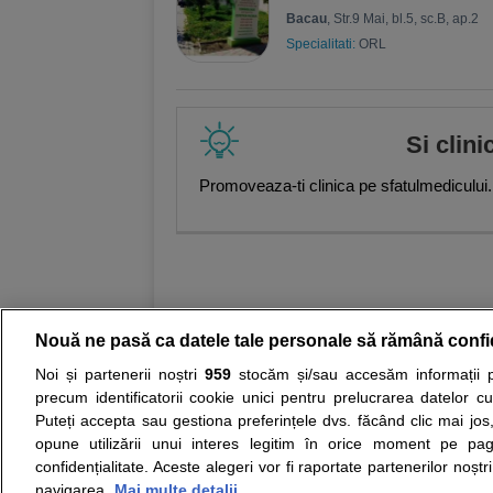
Bacau
, Str.9 Mai, bl.5, sc.B, ap.2
Specialitati:
ORL
Si clini
Promoveaza-ti clinica pe sfatulmedicului.
Nouă ne pasă ca datele tale personale să rămână confi
Noi și partenerii noștri
959
stocăm și/sau accesăm informații pe
Resurse:
Autoevaluare simptome
Interpre
precum identificatorii cookie unici pentru prelucrarea datelor c
Puteți accepta sau gestiona preferințele dvs. făcând clic mai jos,
Opiniile avizate ale medicilor, sfaturile si orice alt
opune utilizării unui interes legitim în orice moment pe pag
nici diagnosticul stabilit in urma investigatiilor si 
confidențialitate. Aceste alegeri vor fi raportate partenerilor noștr
ii punem la dispozitie pentru programare in sistem
navigarea.
Mai multe detalii