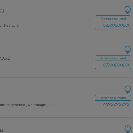
2
ai
Afiseaza numarul
02XXXXXXXX
L
,
Pediatrie
3
C, Ap.2
Afiseaza numarul
07XXXXXXXX
4
Afiseaza numarul
03XXXXXXXX
dicina generala
,
Neurologie
,
Psihiatrie
,
Oftalmologie
,
Kinetoterapie
,
Psihoterapi
5
la