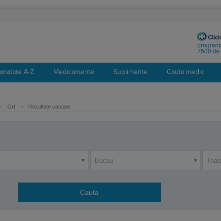
programa
7500 de 
anatate A-Z
Medicamente
Suplimente
Cauta medic
›
Orl
›
Rezultate cautare
Bacau
Toat