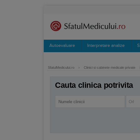
Autoevaluare
Interpretare analize
S
SfatulMedicului.ro
›
Clinici si cabinete medicale private
Cauta clinica potrivita
Orl