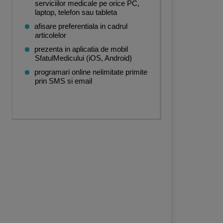
serviciilor medicale pe orice PC,
laptop, telefon sau tableta
afisare preferentiala in cadrul
articolelor
prezenta in aplicatia de mobil
SfatulMedicului (iOS, Android)
programari online nelimitate primite
prin SMS si email
e
,
Medicina alternativa
,
Medicina muncii
,
Recuperare medicala
,
Analize Medical