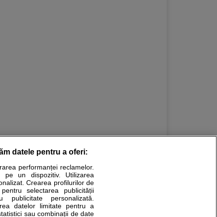
răm datele pentru a oferi:
urarea performanței reclamelor.
Stiri medicale
 pe un dispozitiv. Utilizarea
onalizat. Crearea profilurilor de
ucational. Ele nu pot substitui consultul medical direct si
 pentru selectarea publicității
u publicitate personalizată.
a consultati fie medicul Dvs., fie unul dintre medicii pe care
area datelor limitate pentru a
statistici sau combinații de date