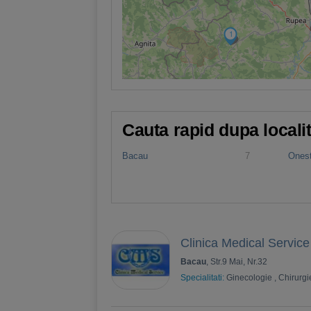
1
Cauta rapid dupa locali
Bacau
7
Onest
Clinica Medical Service
Bacau
, Str.9 Mai, Nr.32
Specialitati:
Ginecologie
,
Chirurgi