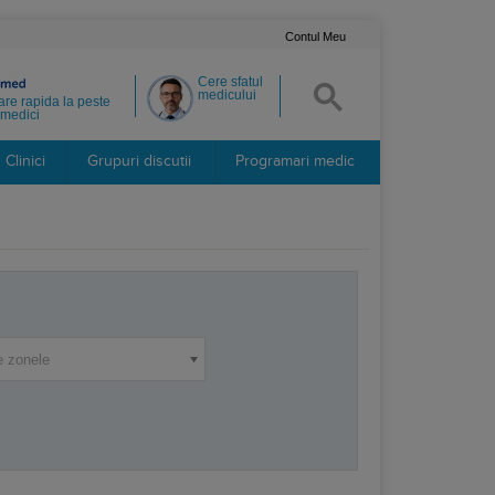
Contul Meu
Cere sfatul
medicului
re rapida la peste
medici
Clinici
Grupuri discutii
Programari medic
e zonele