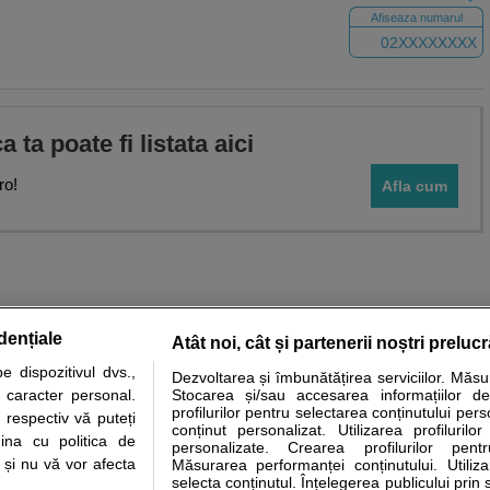
Afiseaza numarul
02XXXXXXXX
ca ta poate fi listata aici
ro!
Afla cum
dențiale
Atât noi, cât și partenerii noștri preluc
 dispozitivul dvs.,
Dezvoltarea și îmbunătățirea serviciilor. Măs
tare analize
Specialitati medicale
Boli si afectiuni
Calculatoare
u caracter personal.
Stocarea și/sau accesarea informațiilor de
profilurilor pentru selectarea conținutului pers
 respectiv vă puteți
e informatii despre sanatate disponibile pe sfatulmedicului.ro au scop informativ si ed
conținut personalizat. Utilizarea profilurilor
ina cu politica de
personalizate. Crearea profilurilor pentr
analizelor medicale. Va sfatuim, ca pe langa informatia primita pe sfatulmedicului.ro s
i și nu vă vor afecta
Măsurarea performanței conținutului. Utiliz
ul de programari la medic Clickmed.
selecta conținutul. Înțelegerea publicului prin 