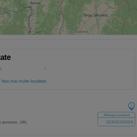
tate
i
1
Vezi mai multe localitati
1
Afiseaza numarul
02XXXXXXXX
e generala
,
ORL