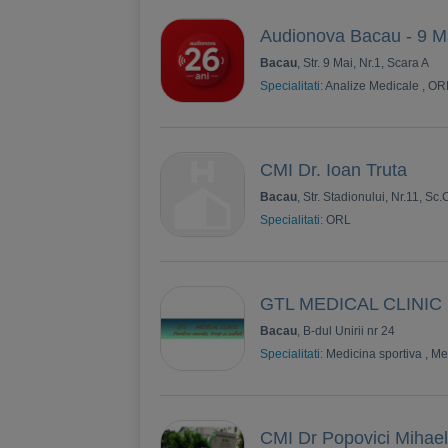
Audionova Bacau - 9 M
Bacau
, Str. 9 Mai, Nr.1, Scara A
Specialitati:
Analize Medicale
,
OR
CMI Dr. Ioan Truta
Bacau
, Str. Stadionului, Nr.11, Sc.
Specialitati:
ORL
GTL MEDICAL CLINIC
Bacau
, B-dul Unirii nr 24
Specialitati:
Medicina sportiva
,
Me
CMI Dr Popovici Mihae