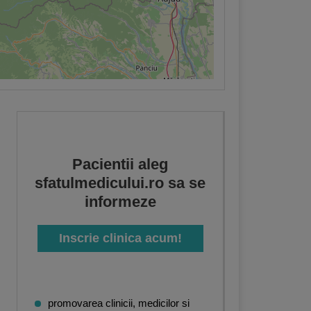
Pacientii aleg
sfatulmedicului.ro sa se
informeze
Inscrie clinica acum!
promovarea clinicii, medicilor si