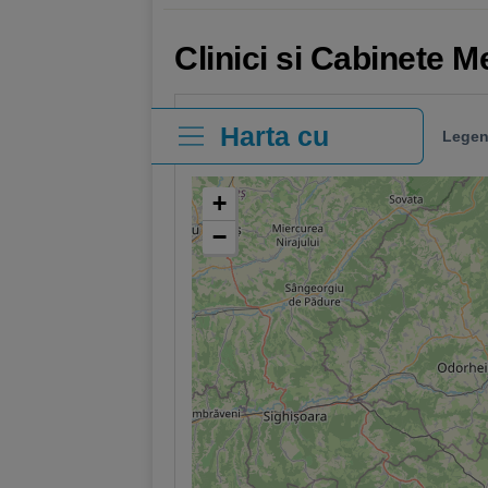
Clinici si Cabinete M
Harta cu
Legen
clinici
+
−