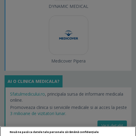
DYNAMIC MEDICAL
Medicover Pipera
AI O CLINICA MEDICALA?
Sfatulmedicului.ro
, principala sursa de informare medicala
online.
Promoveaza clinica si serviciile medicale si ai acces la peste
3 milioane de vizitatori lunar.
Vezi detalii!
Nouă ne pasă ca datele tale personale să rămână confidențiale