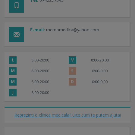
Tel:
0742277545
E-mail:
memomedica@yahoo.com
L
V
8:00-20:00
8:00-20:00
M
S
8:00-20:00
0:00-0:00
M
D
8:00-20:00
0:00-0:00
J
8:00-20:00
Reprezinti o clinica medicala? Uite cum te putem ajuta!