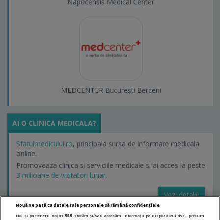
Napocensis Medical Center
MEDCENTER București Berceni
AI O CLINICA MEDICALA?
Sfatulmedicului.ro
, principala sursa de informare medicala
online.
Promoveaza clinica si serviciile medicale si ai acces la peste
3 milioane de vizitatori lunar.
Vezi detalii!
Nouă ne pasă ca datele tale personale să rămână confidențiale
Noi și partenerii noștri
959
stocăm și/sau accesăm informații pe dispozitivul dvs., precum