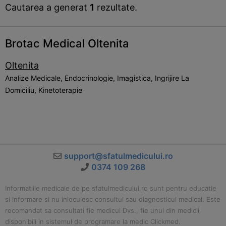
Cautarea a generat
1
rezultate.
Brotac Medical Oltenita
Oltenita
Analize Medicale, Endocrinologie, Imagistica, Ingrijire La
Domiciliu, Kinetoterapie
support@sfatulmedicului.ro
0374 109 268
Informatiile medicale de pe sfatulmedicului.ro sunt pentru educatie
si informare si nu inlocuiesc consultul sau diagnosticul medical. Este
recomandat sa consultati fie medicul Dvs., fie unul din medicii
disponibili in sistemul de programare la medic Clickmed.