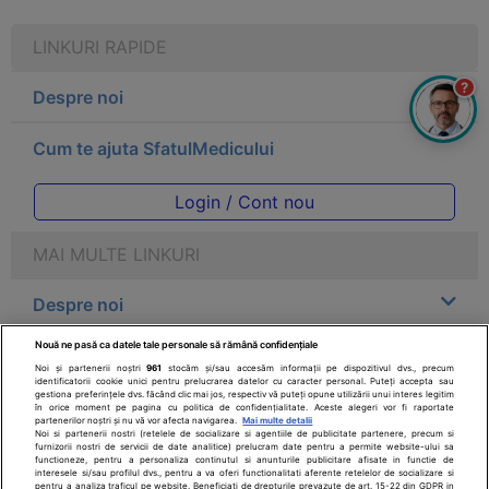
LINKURI RAPIDE
?
Despre noi
Cum te ajuta SfatulMedicului
Login / Cont nou
MAI MULTE LINKURI
Despre noi
Nouă ne pasă ca datele tale personale să rămână confidențiale
Legal
Noi și partenerii noștri
961
stocăm și/sau accesăm informații pe dispozitivul dvs., precum
identificatorii cookie unici pentru prelucrarea datelor cu caracter personal. Puteți accepta sau
gestiona preferințele dvs. făcând clic mai jos, respectiv vă puteți opune utilizării unui interes legitim
Drepturile consumatorului
în orice moment pe pagina cu politica de confidențialitate. Aceste alegeri vor fi raportate
partenerilor noștri și nu vă vor afecta navigarea.
Mai multe detalii
Noi si partenerii nostri (retelele de socializare si agentiile de publicitate partenere, precum si
furnizorii nostri de servicii de date analitice) prelucram date pentru a permite website-ului sa
Parteneri
functioneze, pentru a personaliza continutul si anunturile publicitare afisate in functie de
interesele si/sau profilul dvs., pentru a va oferi functionalitati aferente retelelor de socializare si
pentru a analiza traficul pe website. Beneficiati de drepturile prevazute de art. 15-22 din GDPR in