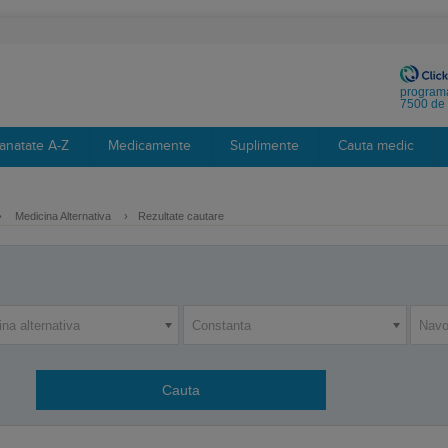
programa
7500 de 
anatate A-Z
Medicamente
Suplimente
Cauta medic
›
Medicina Alternativa
›
Rezultate cautare
na alternativa
Constanta
Navo