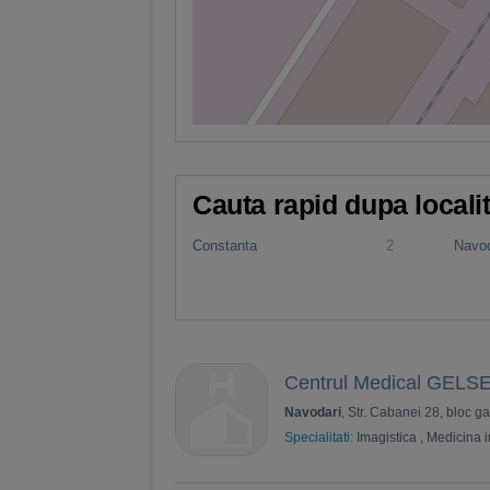
Cauta rapid dupa locali
Constanta
2
Navod
Centrul Medical GEL
Navodari
, Str. Cabanei 28, bloc g
Specialitati:
Imagistica
,
Medicina i