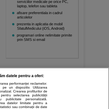
serviciilor medicale pe orice PC,
laptop, telefon sau tableta
afisare preferentiala in cadrul
articolelor
prezenta in aplicatia de mobil
SfatulMedicului (iOS, Android)
programari online nelimitate primite
prin SMS si email
răm datele pentru a oferi:
urarea performanței reclamelor.
Stiri medicale
 pe un dispozitiv. Utilizarea
onalizat. Crearea profilurilor de
ucational. Ele nu pot substitui consultul medical direct si
 pentru selectarea publicității
u publicitate personalizată.
a consultati fie medicul Dvs., fie unul dintre medicii pe care
area datelor limitate pentru a
statistici sau combinații de date