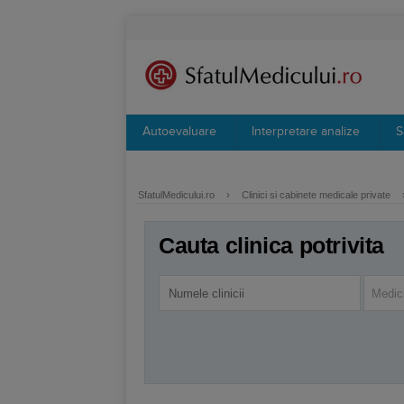
Autoevaluare
Interpretare analize
S
SfatulMedicului.ro
›
Clinici si cabinete medicale private
Cauta clinica potrivita
Medici