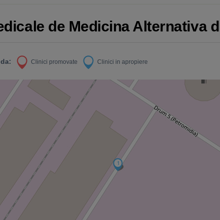
Medicale de Medicina Alternativa 
da:
Clinici promovate
Clinici in apropiere
1