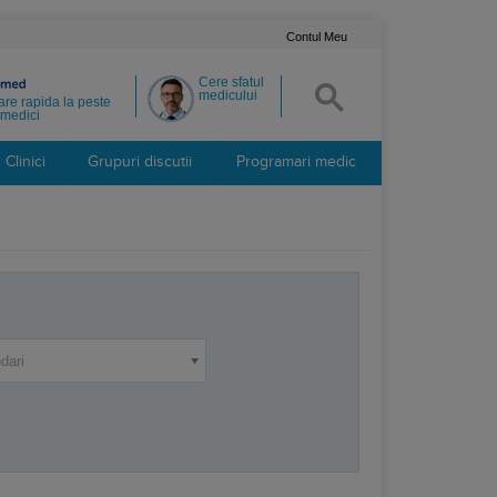
Contul Meu
Cere sfatul
medicului
re rapida la peste
medici
Clinici
Grupuri discutii
Programari medic
dari