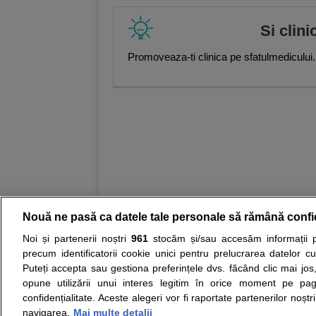
Si clini
Promoveaza-ti clinica pe sfatulmedicului.
Nouă ne pasă ca datele tale personale să rămână confi
Noi și partenerii noștri
961
stocăm și/sau accesăm informații pe
Resurse:
Autoevaluare simptome
Interpre
precum identificatorii cookie unici pentru prelucrarea datelor c
Puteți accepta sau gestiona preferințele dvs. făcând clic mai jos,
Opiniile avizate ale medicilor, sfaturile si orice alt
opune utilizării unui interes legitim în orice moment pe pag
nici diagnosticul stabilit in urma investigatiilor si 
confidențialitate. Aceste alegeri vor fi raportate partenerilor noștr
ii punem la dispozitie pentru programare in sistem
navigarea.
Mai multe detalii