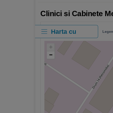
Clinici si Cabinete 
Harta cu
Legen
clinici
+
−