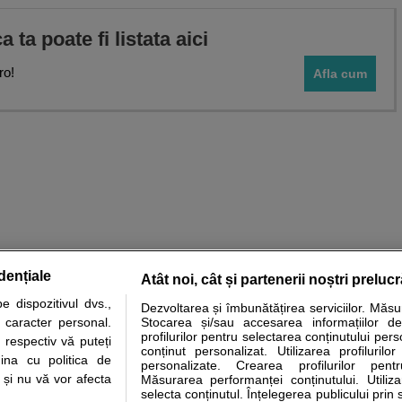
ca ta poate fi listata aici
ro!
Afla cum
dențiale
Atât noi, cât și partenerii noștri preluc
 dispozitivul dvs.,
Dezvoltarea și îmbunătățirea serviciilor. Măs
tare analize
Specialitati medicale
Boli si afectiuni
Calculatoare
u caracter personal.
Stocarea și/sau accesarea informațiilor de
profilurilor pentru selectarea conținutului pers
 respectiv vă puteți
e informatii despre sanatate disponibile pe sfatulmedicului.ro au scop informativ si ed
conținut personalizat. Utilizarea profilurilor
ina cu politica de
personalizate. Crearea profilurilor pentr
analizelor medicale. Va sfatuim, ca pe langa informatia primita pe sfatulmedicului.ro s
i și nu vă vor afecta
Măsurarea performanței conținutului. Utiliz
ul de programari la medic Clickmed.
selecta conținutul. Înțelegerea publicului prin 