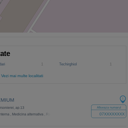
tate
ari
1
Techirghiol
1
Vezi mai multe localitati
1
SEMIUM
arsonierei, ap.13
Afiseaza numarul
07XXXXXXXX
nterna
,
Medicina alternativa
,
Radiologie
,
Medicina muncii
,
Homeopatie