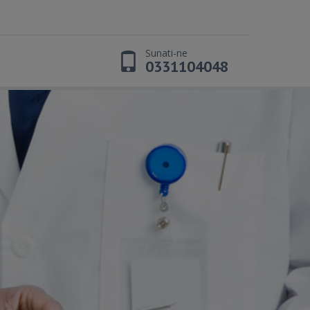
Sunati-ne
t
0331104048