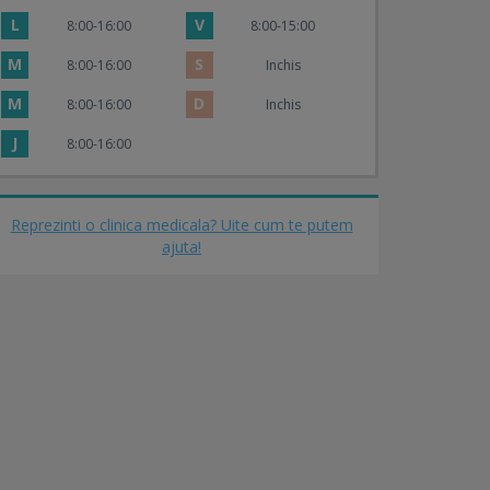
L
V
8:00-16:00
8:00-15:00
M
S
8:00-16:00
Inchis
M
D
8:00-16:00
Inchis
J
8:00-16:00
Reprezinti o clinica medicala? Uite cum te putem
ajuta!