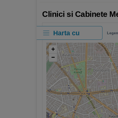
Clinici si Cabinete M
Harta cu
Legen
clinici
+
−