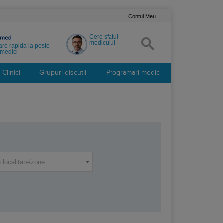
Contul Meu
Cere sfatul
medicului
re rapida la peste
medici
Clinici
Grupuri discutii
Programari medic
 localitate/zone