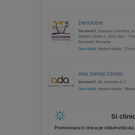
DentArbre
Sectorul 2
, Soseaua Colentina, nr
Garden, Sector 2, Zona Obor - Co
Bucuresti, Romania
Specialitati:
Implant dentar
,
Chirur
Ada Dental Center
Sectorul 2
, Str. Justinian nr. 1
Specialitati:
Implant dentar
,
Stoma
Si clini
Promoveaza-ti clinica pe sfatulmedicului.