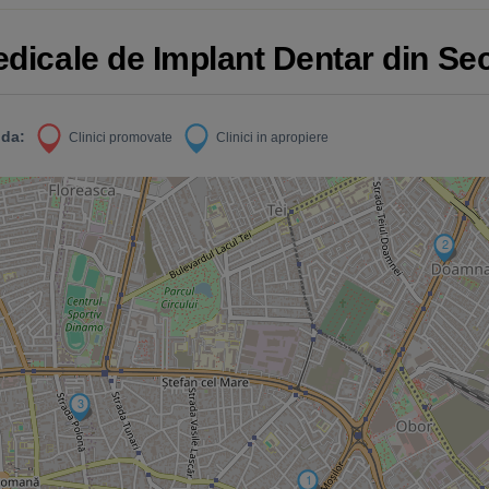
edicale de Implant Dentar din Sec
da:
Clinici promovate
Clinici in apropiere
2
3
1