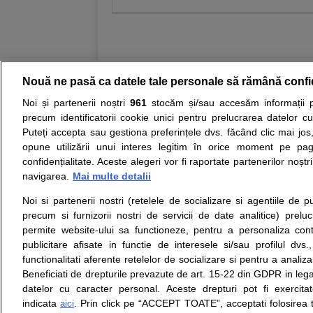
Nouă ne pasă ca datele tale personale să rămână confi
Noi și partenerii noștri
961
stocăm și/sau accesăm informații pe
Resurse:
Autoevaluare simptome
Interpre
precum identificatorii cookie unici pentru prelucrarea datelor c
Puteți accepta sau gestiona preferințele dvs. făcând clic mai jos,
Opiniile avizate ale medicilor, sfaturile si orice alt
opune utilizării unui interes legitim în orice moment pe pag
nici diagnosticul stabilit in urma investigatiilor si 
confidențialitate. Aceste alegeri vor fi raportate partenerilor noștr
ii punem la dispozitie pentru programare in sistem
navigarea.
Mai multe detalii
Noi si partenerii nostri (retelele de socializare si agentiile de p
Despre noi
Legal
precum si furnizorii nostri de servicii de date analitice) prel
Despre noi
Termeni si conditii
permite website-ului sa functioneze, pentru a personaliza conti
Contact
Politica de
publicitare afisate in functie de interesele si/sau profilul dvs
Intrebari frecvente
confidentialitate
functionalitati aferente retelelor de socializare si pentru a analiza
Consultanti
Politica de cookie
Beneficiati de drepturile prevazute de art. 15-22 din GDPR in leg
medicali
Modifica Setarile Cookie
datelor cu caracter personal. Aceste drepturi pot fi exercita
indicata
. Prin click pe “ACCEPT TOATE”, acceptati folosirea t
aici