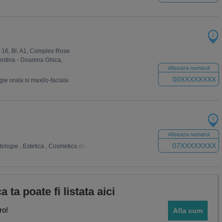
2
. 16, Bl. A1, Complex Rose
lentina - Doamna Ghica,
Afiseaza numarul
00XXXXXXXX
gie orala si maxilo-faciala
3
Afiseaza numarul
07XXXXXXXX
tologie
,
Estetica
,
Cosmetica dentara
,
Radiologie Dentara
,
Ortodontie
ca ta poate fi listata aici
ro!
Afla cum