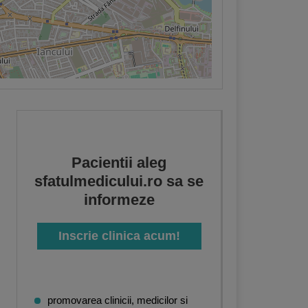
Pacientii aleg
sfatulmedicului.ro sa se
informeze
Inscrie clinica acum!
promovarea clinicii, medicilor si