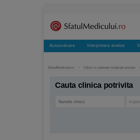
Autoevaluare
Interpretare analize
S
SfatulMedicului.ro
›
Clinici si cabinete medicale private
Cauta clinica potrivita
Implan