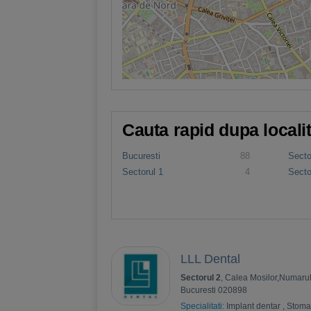
Cauta rapid dupa locali
Bucuresti
88
Secto
Sectorul 1
4
Secto
LLL Dental
Sectorul 2
, Calea Mosilor,Numarul
Bucuresti 020898
Specialitati:
Implant dentar
,
Stoma