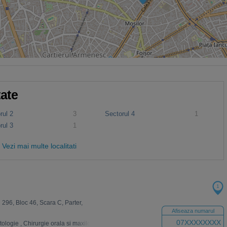
tate
rul 2
3
Sectorul 4
1
rul 3
1
Vezi mai multe localitati
1
 296, Bloc 46, Scara C, Parter,
Afiseaza numarul
07XXXXXXXX
tologie
,
Chirurgie orala si maxilo-faciala
,
Estetica
,
Radiologie
,
Ortodontie