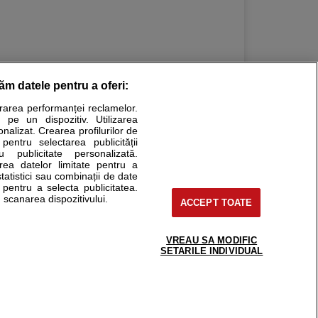
răm datele pentru a oferi:
urarea performanței reclamelor.
Stiri medicale
 pe un dispozitiv. Utilizarea
onalizat. Crearea profilurilor de
ucational. Ele nu pot substitui consultul medical direct si
 pentru selectarea publicității
u publicitate personalizată.
a consultati fie medicul Dvs., fie unul dintre medicii pe care
area datelor limitate pentru a
statistici sau combinații de date
e pentru a selecta publicitatea.
 scanarea dispozitivului.
ACCEPT TOATE
tru pacient
nici si cabinete
uta medic
VREAU SA MODIFIC
support@sfatulmedicului.ro
SETARILE INDIVIDUAL
reaba un medic
0374 109 268
deoConsult
ckmed - programari
dic