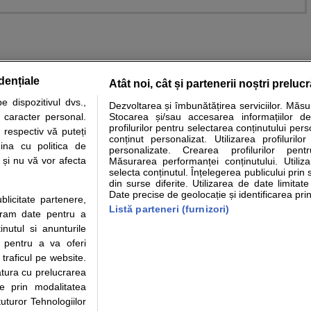
dențiale
Atât noi, cât și partenerii noștri preluc
 dispozitivul dvs.,
Dezvoltarea și îmbunătățirea serviciilor. Măs
tare analize
Specialitati medicale
Boli si afectiuni
Calculatoare
u caracter personal.
Stocarea și/sau accesarea informațiilor de
profilurilor pentru selectarea conținutului pers
 respectiv vă puteți
e informatii despre sanatate disponibile pe sfatulmedicului.ro au scop informativ si ed
conținut personalizat. Utilizarea profilurilor
ina cu politica de
personalizate. Crearea profilurilor pentr
analizelor medicale. Va sfatuim, ca pe langa informatia primita pe sfatulmedicului.ro s
i și nu vă vor afecta
Măsurarea performanței conținutului. Utiliz
ul de programari la medic Clickmed.
selecta conținutul. Înțelegerea publicului prin 
din surse diferite. Utilizarea de date limitat
Date precise de geolocație și identificarea prin
ublicitate partenere,
Drepturile consumatorului
Parteneri
Pen
Listă parteneri (furnizori)
ucram date pentru a
Protectia consumatorilor - ANPC
Inscriere clinica
Cli
nutul si anunturile
Solutionarea Alternativa a
Creaza cont medic
Ca
., pentru a va oferi
Litigiilor
Int
 traficul pe website.
Info consumator: 0800.080.999
Vi
atura cu prelucrarea
Parte din Grupul
Formulare europene - CNAS
Cli
te prin modalitatea
Ministerul Sanatatii - ANMDM
me
uturor Tehnologiilor