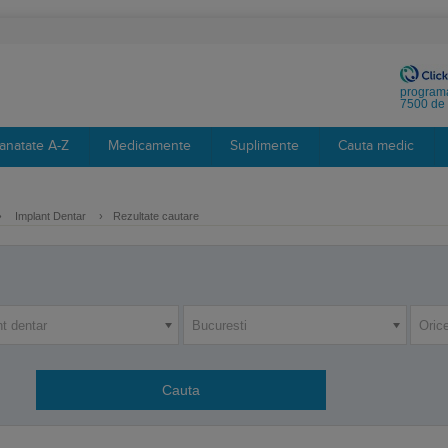
programa
7500 de 
anatate A-Z
Medicamente
Suplimente
Cauta medic
›
Implant Dentar
›
Rezultate cautare
t dentar
Bucuresti
Orice