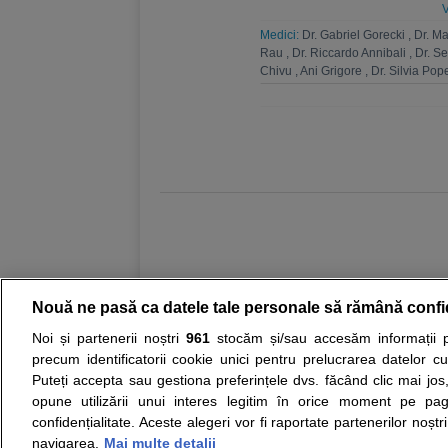
Endocrinologie
,
Medicina interna
V
intensiva
,
Ortopedie si traumatolo
Medici:
Dr. Gabriel Gorecki
,
Dr. M
Ingrijiri paliative
,
Pediatrie
,
Apifito
Rau
,
Dr. Riccardo Annibali
,
Dr. S
Chivu
,
Ani Grigore
,
Dr. Silvia Pop
,
Mirela Ilie
,
Alina Maftei
,
Iuliana 
Gabriela Solomon
,
Daniela Nichit
Danila
,
Dr. Mihaela Dumitru
,
Dr. 
Ghergus
,
Andreea Serban
,
Alina
Peter Mölleney
Nouă ne pasă ca datele tale personale să rămână confi
Noi și partenerii noștri
961
stocăm și/sau accesăm informații pe
Resurse:
Autoevaluare simptome
Interpre
precum identificatorii cookie unici pentru prelucrarea datelor c
Puteți accepta sau gestiona preferințele dvs. făcând clic mai jos,
Opiniile avizate ale medicilor, sfaturile si orice alt
opune utilizării unui interes legitim în orice moment pe pag
nici diagnosticul stabilit in urma investigatiilor si 
confidențialitate. Aceste alegeri vor fi raportate partenerilor noștr
ii punem la dispozitie pentru programare in sistem
navigarea.
Mai multe detalii