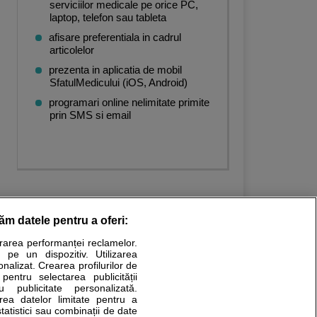
serviciilor medicale pe orice PC,
laptop, telefon sau tableta
afisare preferentiala in cadrul
articolelor
prezenta in aplicatia de mobil
SfatulMedicului (iOS, Android)
programari online nelimitate primite
prin SMS si email
răm datele pentru a oferi:
urarea performanței reclamelor.
Stiri medicale
 pe un dispozitiv. Utilizarea
onalizat. Crearea profilurilor de
ucational. Ele nu pot substitui consultul medical direct si
 pentru selectarea publicității
u publicitate personalizată.
a consultati fie medicul Dvs., fie unul dintre medicii pe care
area datelor limitate pentru a
statistici sau combinații de date