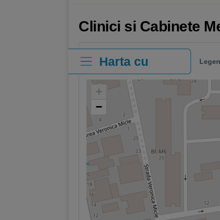
Clinici si Cabinete M
Harta cu
Legen
clinici
+
−