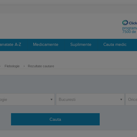
programa
7500 de 
anatate A-Z
Medicamente
Suplimente
Cauta medic
›
Flebologie
›
Rezultate cautare
ogie
Bucuresti
Orice