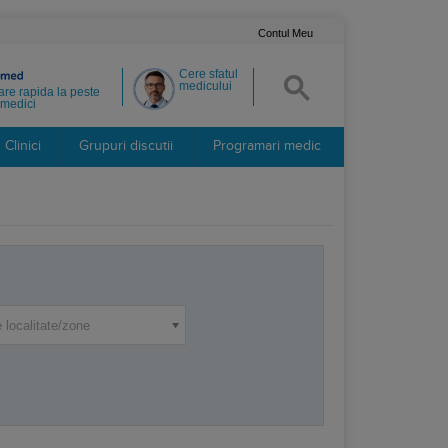
Contul Meu
Cere sfatul
medicului
re rapida la peste
medici
Clinici
Grupuri discutii
Programari medic
 localitate/zone