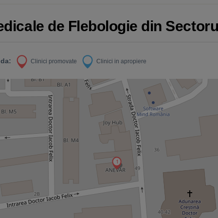
edicale de Flebologie din Sectoru
da:
Clinici promovate
Clinici in apropiere
1