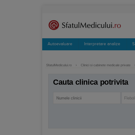
Autoevaluare
Interpretare analize
S
SfatulMedicului.ro
›
Clinici si cabinete medicale private
Cauta clinica potrivita
Flebol