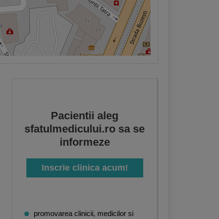
Pacientii aleg
sfatulmedicului.ro sa se
informeze
Inscrie clinica acum!
promovarea clinicii, medicilor si