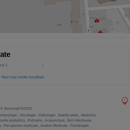
tate
rul 1
1
Vezi mai multe localitati
1
 49, București 011033
enterologie
,
Oncologie
,
Flebologie
,
Nutritie-diete
,
Medicina
pedie pediatrica
,
Psihiatrie
,
Acupunctura
,
Boli infectioase
,
a
,
Recuperare medicala
,
Analize Medicale
,
Fizioterapie
,