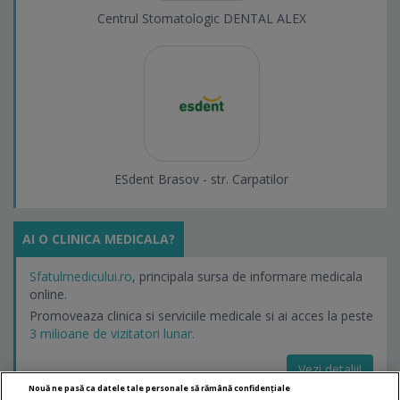
Centrul Stomatologic DENTAL ALEX
ESdent Brasov - str. Carpatilor
AI O CLINICA MEDICALA?
Sfatulmedicului.ro
, principala sursa de informare medicala
online.
Promoveaza clinica si serviciile medicale si ai acces la peste
3 milioane de vizitatori lunar.
Vezi detalii!
Nouă ne pasă ca datele tale personale să rămână confidențiale