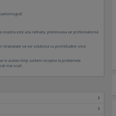
opantomograf;
ca noastra este una rafinata, prietenoasa iar profeonalismul
i in strainatate va vor solutiona cu promtitudine orice
ar in acelasi timp suntem receptivi la problemele
at mai scurt.