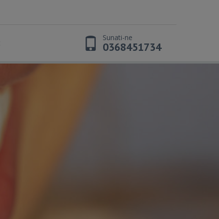
Sunati-ne
t
0368451734