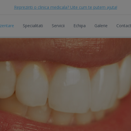
Reprezinti o clinica medicala? Uite cum te putem ajuta!
zentare
Specialitati
Servicii
Echipa
Galerie
Contac