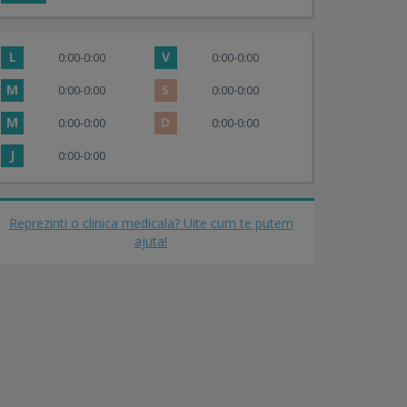
L
V
0:00-0:00
0:00-0:00
M
S
0:00-0:00
0:00-0:00
M
D
0:00-0:00
0:00-0:00
J
0:00-0:00
Reprezinti o clinica medicala? Uite cum te putem
ajuta!