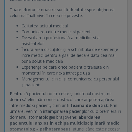
Toate eforturile noastre sunt îndreptate spre obținerea
celui mai înalt nivel în ceea ce privește:
Calitatea actului medical
Comunicarea dintre medic și pacient
Dezvoltarea profesională a medicilor și a
asistentelor
Încurajarea discuțiilor și a schimbului de experiențe
între medici pentru a găsi de fiecare dată cea mai
bună soluție medicală
Experiența pe care orice pacient o trăiește din
momentul în care ne-a intrat pe ușa
Managementul clinicii și comunicarea cu personalul
și pacienți
Pentru că pacientul nostru este și prietenul nostru, ne
dorim să eliminăm orice obstacol care ar putea apărea
între medic și pacient, cum ar fi
teama de dentist
. Prin
urmare, venim în întâmpinarea pacienților cu o premieră in
domeniul stomatologiei brașovene:
abordarea
pacientului anxios în echipă multidisciplinară medic
stomatolog – psihoterapeut
, atunci când este necesar