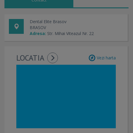
acompania în lumea magică a dințisorilor și pentru a trata
împreună micile temeri legate de mersul la dentist.
Dental Elite Brasov
BRASOV
Adresa:
Str. Mihai Viteazul Nr. 22
LOCATIA
Vezi harta