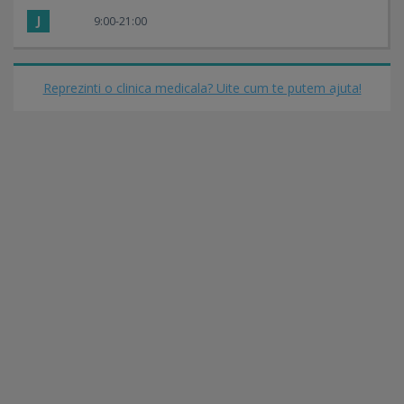
J
9:00-21:00
Reprezinti o clinica medicala? Uite cum te putem ajuta!