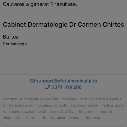
Cautarea a generat
1
rezultate.
Cabinet Dermatologie Dr Carmen Chirtes
Buftea
Dermatologie
support@sfatulmedicului.ro
0374 109 268
Informatiile medicale de pe sfatulmedicului.ro sunt pentru educatie
si informare si nu inlocuiesc consultul sau diagnosticul medical. Este
recomandat sa consultati fie medicul Dvs., fie unul din medicii
disponibili in sistemul de programare la medic Clickmed.