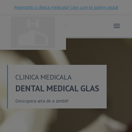
Reprezinti o clinica medicala? Uite cum te putem ajuta!
Toggle
navigat
CLINICA MEDICALA
DENTAL MEDICAL GLAS
Descopera arta de a zimbi!!!