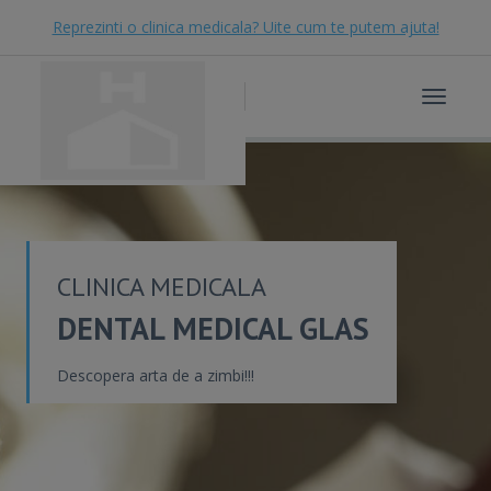
Reprezinti o clinica medicala? Uite cum te putem ajuta!
Toggle
navigat
CLINICA MEDICALA
DENTAL MEDICAL GLAS
Descopera arta de a zimbi!!!